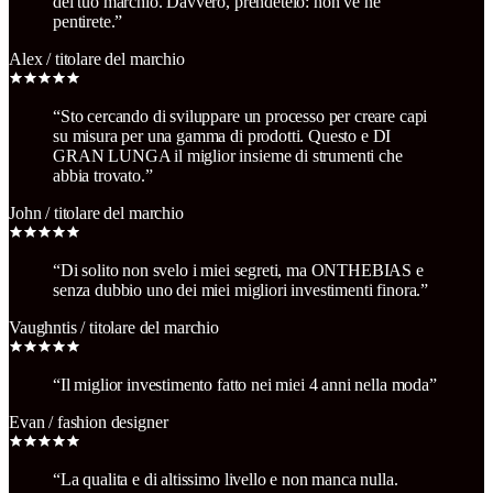
del tuo marchio. Davvero, prendetelo: non ve ne
pentirete.
”
Alex
/
titolare del marchio
“
Sto cercando di sviluppare un processo per creare capi
su misura per una gamma di prodotti. Questo e DI
GRAN LUNGA il miglior insieme di strumenti che
abbia trovato.
”
John
/
titolare del marchio
“
Di solito non svelo i miei segreti, ma ONTHEBIAS e
senza dubbio uno dei miei migliori investimenti finora.
”
Vaughntis
/
titolare del marchio
“
Il miglior investimento fatto nei miei 4 anni nella moda
”
Evan
/
fashion designer
“
La qualita e di altissimo livello e non manca nulla.