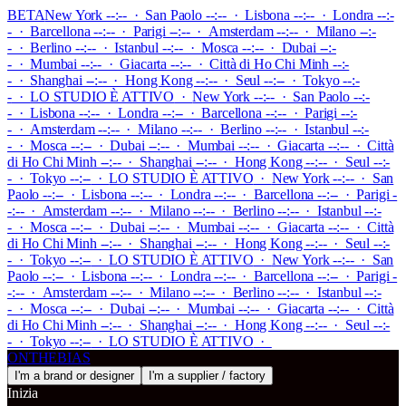
BETA
New York --:-- · San Paolo --:-- · Lisbona --:-- · Londra --:-
- · Barcellona --:-- · Parigi --:-- · Amsterdam --:-- · Milano --:-
- · Berlino --:-- · Istanbul --:-- · Mosca --:-- · Dubai --:-
- · Mumbai --:-- · Giacarta --:-- · Città di Ho Chi Minh --:-
- · Shanghai --:-- · Hong Kong --:-- · Seul --:-- · Tokyo --:-
-
·
LO STUDIO È ATTIVO
·
New York --:-- · San Paolo --:-
- · Lisbona --:-- · Londra --:-- · Barcellona --:-- · Parigi --:-
- · Amsterdam --:-- · Milano --:-- · Berlino --:-- · Istanbul --:-
- · Mosca --:-- · Dubai --:-- · Mumbai --:-- · Giacarta --:-- · Città
di Ho Chi Minh --:-- · Shanghai --:-- · Hong Kong --:-- · Seul --:-
- · Tokyo --:--
·
LO STUDIO È ATTIVO
·
New York --:-- · San
Paolo --:-- · Lisbona --:-- · Londra --:-- · Barcellona --:-- · Parigi -
-:-- · Amsterdam --:-- · Milano --:-- · Berlino --:-- · Istanbul --:-
- · Mosca --:-- · Dubai --:-- · Mumbai --:-- · Giacarta --:-- · Città
di Ho Chi Minh --:-- · Shanghai --:-- · Hong Kong --:-- · Seul --:-
- · Tokyo --:--
·
LO STUDIO È ATTIVO
·
New York --:-- · San
Paolo --:-- · Lisbona --:-- · Londra --:-- · Barcellona --:-- · Parigi -
-:-- · Amsterdam --:-- · Milano --:-- · Berlino --:-- · Istanbul --:-
- · Mosca --:-- · Dubai --:-- · Mumbai --:-- · Giacarta --:-- · Città
di Ho Chi Minh --:-- · Shanghai --:-- · Hong Kong --:-- · Seul --:-
- · Tokyo --:--
·
LO STUDIO È ATTIVO
·
ONTHEBIAS
I'm a brand or designer
I'm a supplier / factory
Inizia