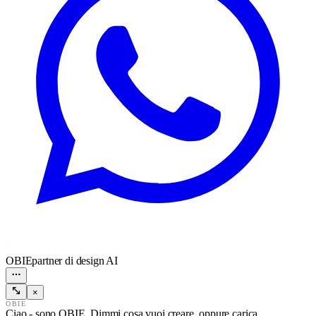
OBIE
partner di design AI
×
OBIE
Ciao - sono OBIE. Dimmi cosa vuoi creare, oppure carica