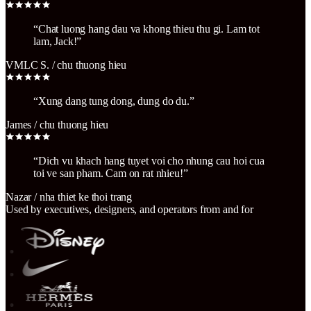
“
Chat luong hang dau va khong thieu thu gi. Lam tot
lam, Jack!
”
VMLC S.
/
chu thuong hieu
“
Xung dang tung dong, dung do du.
”
James
/
chu thuong hieu
“
Dich vu khach hang tuyet voi cho nhung cau hoi cua
toi ve san pham. Cam on rat nhieu!
”
Nazar
/
nha thiet ke thoi trang
Used by executives, designers, and operators from and for