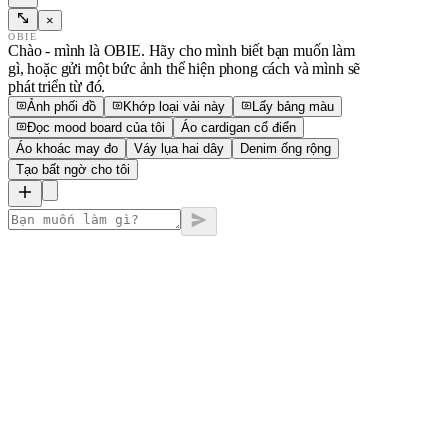
×
OBIE
Chào - mình là OBIE. Hãy cho mình biết bạn muốn làm
gì, hoặc gửi một bức ảnh thể hiện phong cách và mình sẽ
phát triển từ đó.
Ảnh phối đồ
Khớp loại vải này
Lấy bảng màu
Đọc mood board của tôi
Áo cardigan cổ điển
Áo khoác may đo
Váy lụa hai dây
Denim ống rộng
Tạo bất ngờ cho tôi