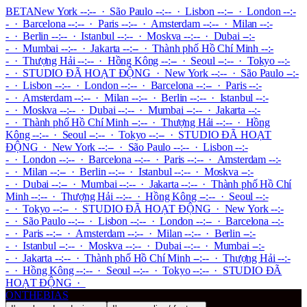
BETA
New York --:-- · São Paulo --:-- · Lisbon --:-- · London --:-
- · Barcelona --:-- · Paris --:-- · Amsterdam --:-- · Milan --:-
- · Berlin --:-- · Istanbul --:-- · Moskva --:-- · Dubai --:-
- · Mumbai --:-- · Jakarta --:-- · Thành phố Hồ Chí Minh --:-
- · Thượng Hải --:-- · Hồng Kông --:-- · Seoul --:-- · Tokyo --:-
-
·
STUDIO ĐÃ HOẠT ĐỘNG
·
New York --:-- · São Paulo --:-
- · Lisbon --:-- · London --:-- · Barcelona --:-- · Paris --:-
- · Amsterdam --:-- · Milan --:-- · Berlin --:-- · Istanbul --:-
- · Moskva --:-- · Dubai --:-- · Mumbai --:-- · Jakarta --:-
- · Thành phố Hồ Chí Minh --:-- · Thượng Hải --:-- · Hồng
Kông --:-- · Seoul --:-- · Tokyo --:--
·
STUDIO ĐÃ HOẠT
ĐỘNG
·
New York --:-- · São Paulo --:-- · Lisbon --:-
- · London --:-- · Barcelona --:-- · Paris --:-- · Amsterdam --:-
- · Milan --:-- · Berlin --:-- · Istanbul --:-- · Moskva --:-
- · Dubai --:-- · Mumbai --:-- · Jakarta --:-- · Thành phố Hồ Chí
Minh --:-- · Thượng Hải --:-- · Hồng Kông --:-- · Seoul --:-
- · Tokyo --:--
·
STUDIO ĐÃ HOẠT ĐỘNG
·
New York --:-
- · São Paulo --:-- · Lisbon --:-- · London --:-- · Barcelona --:-
- · Paris --:-- · Amsterdam --:-- · Milan --:-- · Berlin --:-
- · Istanbul --:-- · Moskva --:-- · Dubai --:-- · Mumbai --:-
- · Jakarta --:-- · Thành phố Hồ Chí Minh --:-- · Thượng Hải --:-
- · Hồng Kông --:-- · Seoul --:-- · Tokyo --:--
·
STUDIO ĐÃ
HOẠT ĐỘNG
·
ONTHEBIAS