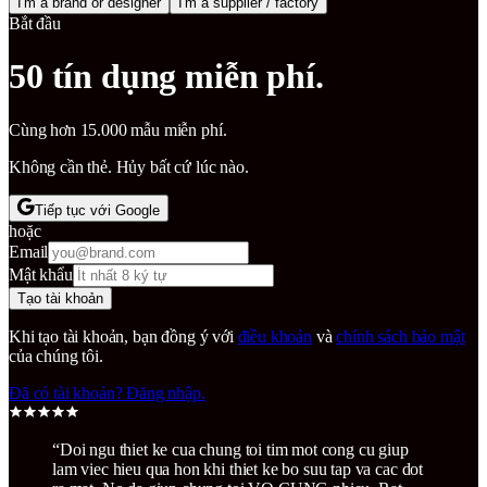
I'm a brand or designer
I'm a supplier / factory
Bắt đầu
50 tín dụng miễn phí.
Cùng hơn 15.000 mẫu miễn phí.
Không cần thẻ. Hủy bất cứ lúc nào.
Tiếp tục với Google
hoặc
Email
Mật khẩu
Tạo tài khoản
Khi tạo tài khoản, bạn đồng ý với
điều khoản
và
chính sách bảo mật
của chúng tôi.
Đã có tài khoản? Đăng nhập.
“
Doi ngu thiet ke cua chung toi tim mot cong cu giup
lam viec hieu qua hon khi thiet ke bo suu tap va cac dot