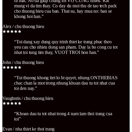
ra mat. No da giup chung toi VO CUNG nhieu. Rat
mung vi da tim thay. Co day du moi thu de tao tech pack
cho thuong hieu cua ban. That su, hay mua no: ban se
khong hoi han.
”
Alex
/
chu thuong hieu
“
Toi dang xay dung quy trinh thiet ke trang phuc theo
yeu cau cho nhieu dong san pham. Day la bo cong cu tot
nhat toi tung tim thay, VUOT TROI hon han.
”
John
/
chu thuong hieu
“
Toi thuong khong tiet lo bi quyet, nhung ONTHEBIAS
chac chan la mot trong nhung khoan dau tu tot nhat cua
toi den nay.
”
Vaughntis
/
chu thuong hieu
“
Khoan dau tu tot nhat trong 4 nam lam thoi trang cua
toi
”
Evan
/
nha thiet ke thoi trang