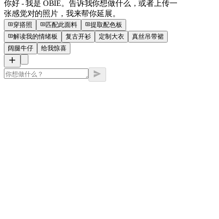
你好 - 我是 OBIE。告诉我你想做什么，或者上传一
张感觉对的照片，我来帮你延展。
穿搭照
匹配此面料
提取配色板
解读我的情绪板
复古开衫
定制大衣
真丝吊带裙
阔腿牛仔
给我惊喜