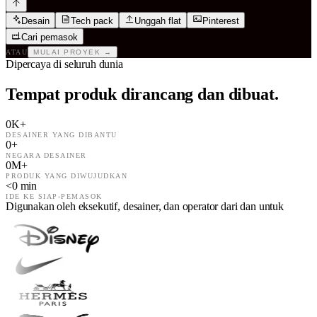
Desain
Tech pack
Unggah flat
Pinterest
Cari pemasok
ATAU
MULAI PROYEK
→
Dipercaya di seluruh dunia
Tempat produk dirancang dan dibuat.
0
K+
DESAINER YANG DIBANTU
0
+
NEGARA DESAINER
0
M+
PRODUK YANG DIWUJUDKAN
<
0
min
IDE KE SIAP-PEMASOK
Digunakan oleh eksekutif, desainer, dan operator dari dan untuk