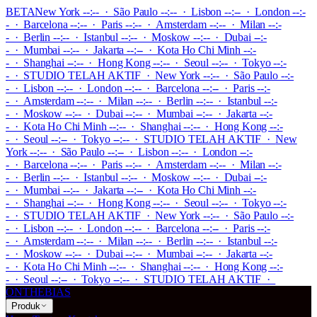
BETA
New York --:-- · São Paulo --:-- · Lisbon --:-- · London --:-
- · Barcelona --:-- · Paris --:-- · Amsterdam --:-- · Milan --:-
- · Berlin --:-- · Istanbul --:-- · Moskow --:-- · Dubai --:-
- · Mumbai --:-- · Jakarta --:-- · Kota Ho Chi Minh --:-
- · Shanghai --:-- · Hong Kong --:-- · Seoul --:-- · Tokyo --:-
-
·
STUDIO TELAH AKTIF
·
New York --:-- · São Paulo --:-
- · Lisbon --:-- · London --:-- · Barcelona --:-- · Paris --:-
- · Amsterdam --:-- · Milan --:-- · Berlin --:-- · Istanbul --:-
- · Moskow --:-- · Dubai --:-- · Mumbai --:-- · Jakarta --:-
- · Kota Ho Chi Minh --:-- · Shanghai --:-- · Hong Kong --:-
- · Seoul --:-- · Tokyo --:--
·
STUDIO TELAH AKTIF
·
New
York --:-- · São Paulo --:-- · Lisbon --:-- · London --:-
- · Barcelona --:-- · Paris --:-- · Amsterdam --:-- · Milan --:-
- · Berlin --:-- · Istanbul --:-- · Moskow --:-- · Dubai --:-
- · Mumbai --:-- · Jakarta --:-- · Kota Ho Chi Minh --:-
- · Shanghai --:-- · Hong Kong --:-- · Seoul --:-- · Tokyo --:-
-
·
STUDIO TELAH AKTIF
·
New York --:-- · São Paulo --:-
- · Lisbon --:-- · London --:-- · Barcelona --:-- · Paris --:-
- · Amsterdam --:-- · Milan --:-- · Berlin --:-- · Istanbul --:-
- · Moskow --:-- · Dubai --:-- · Mumbai --:-- · Jakarta --:-
- · Kota Ho Chi Minh --:-- · Shanghai --:-- · Hong Kong --:-
- · Seoul --:-- · Tokyo --:--
·
STUDIO TELAH AKTIF
·
ONTHEBIAS
Produk