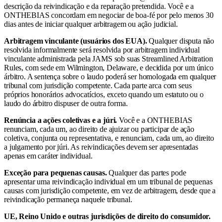
descrição da reivindicação e da reparação pretendida. Você e a
ONTHEBIAS concordam em negociar de boa-fé por pelo menos 30
dias antes de iniciar qualquer arbitragem ou ação judicial.
Arbitragem vinculante (usuários dos EUA).
Qualquer disputa não
resolvida informalmente será resolvida por arbitragem individual
vinculante administrada pela JAMS sob suas Streamlined Arbitration
Rules, com sede em Wilmington, Delaware, e decidida por um único
árbitro. A sentença sobre o laudo poderá ser homologada em qualquer
tribunal com jurisdição competente. Cada parte arca com seus
próprios honorários advocatícios, exceto quando um estatuto ou o
laudo do árbitro dispuser de outra forma.
Renúncia a ações coletivas e a júri.
Você e a ONTHEBIAS
renunciam, cada um, ao direito de ajuizar ou participar de ação
coletiva, conjunta ou representativa, e renunciam, cada um, ao direito
a julgamento por júri. As reivindicações devem ser apresentadas
apenas em caráter individual.
Exceção para pequenas causas.
Qualquer das partes pode
apresentar uma reivindicação individual em um tribunal de pequenas
causas com jurisdição competente, em vez de arbitragem, desde que a
reivindicação permaneça naquele tribunal.
UE, Reino Unido e outras jurisdições de direito do consumidor.