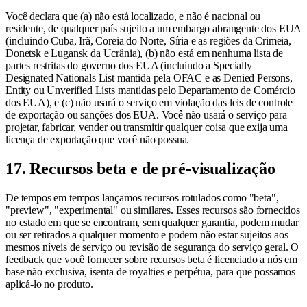
Você declara que (a) não está localizado, e não é nacional ou
residente, de qualquer país sujeito a um embargo abrangente dos EUA
(incluindo Cuba, Irã, Coreia do Norte, Síria e as regiões da Crimeia,
Donetsk e Lugansk da Ucrânia), (b) não está em nenhuma lista de
partes restritas do governo dos EUA (incluindo a Specially
Designated Nationals List mantida pela OFAC e as Denied Persons,
Entity ou Unverified Lists mantidas pelo Departamento de Comércio
dos EUA), e (c) não usará o serviço em violação das leis de controle
de exportação ou sanções dos EUA. Você não usará o serviço para
projetar, fabricar, vender ou transmitir qualquer coisa que exija uma
licença de exportação que você não possua.
17. Recursos beta e de pré-visualização
De tempos em tempos lançamos recursos rotulados como "beta",
"preview", "experimental" ou similares. Esses recursos são fornecidos
no estado em que se encontram, sem qualquer garantia, podem mudar
ou ser retirados a qualquer momento e podem não estar sujeitos aos
mesmos níveis de serviço ou revisão de segurança do serviço geral. O
feedback que você fornecer sobre recursos beta é licenciado a nós em
base não exclusiva, isenta de royalties e perpétua, para que possamos
aplicá-lo no produto.