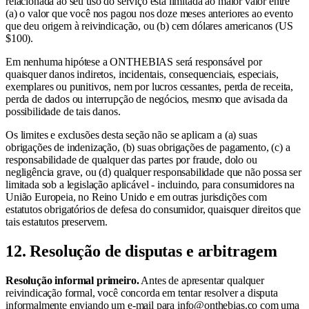
relacionada ao seu uso do serviço está limitada ao maior valor entre
(a) o valor que você nos pagou nos doze meses anteriores ao evento
que deu origem à reivindicação, ou (b) cem dólares americanos (US
$100).
Em nenhuma hipótese a ONTHEBIAS será responsável por
quaisquer danos indiretos, incidentais, consequenciais, especiais,
exemplares ou punitivos, nem por lucros cessantes, perda de receita,
perda de dados ou interrupção de negócios, mesmo que avisada da
possibilidade de tais danos.
Os limites e exclusões desta seção não se aplicam a (a) suas
obrigações de indenização, (b) suas obrigações de pagamento, (c) a
responsabilidade de qualquer das partes por fraude, dolo ou
negligência grave, ou (d) qualquer responsabilidade que não possa ser
limitada sob a legislação aplicável - incluindo, para consumidores na
União Europeia, no Reino Unido e em outras jurisdições com
estatutos obrigatórios de defesa do consumidor, quaisquer direitos que
tais estatutos preservem.
12. Resolução de disputas e arbitragem
Resolução informal primeiro.
Antes de apresentar qualquer
reivindicação formal, você concorda em tentar resolver a disputa
informalmente enviando um e-mail para info@onthebias.co com uma