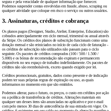
segura e pela veracidade de qualquer informação que fornecer.
Podemos suspender contas envolvidas em fraude, abuso, scraping ou
qualquer atividade que coloque em risco o serviço ou outros usuários.
3. Assinaturas, créditos e cobrança
Os planos pagos (Designer, Studio, Atelier, Enterprise, Education) são
cobrados antecipadamente em ciclo mensal, trimestral ou anual através
da Stripe. Os créditos dos planos de subscrição funcionam como uma
dotação mensal e são reiniciados no início de cada ciclo de faturação -
os créditos de subscrição não utilizados não passam para o ciclo
seguinte. Os pacotes de créditos comprados (100 / 500 / 1.500 /
5.000) e os bónus de recomendação não expiram e permanecem
disponíveis no seu espaço de trabalho indefinidamente. Os pacotes de
créditos não são reembolsáveis, exceto quando exigido por lei.
Créditos promocionais, gratuitos, dados como presente e de indicação
podem ter suas próprias regras de expiração ou uso, as quais
informamos no momento em que são emitidos.
Podemos alterar, para o futuro, os preços, o custo em créditos por ação
ou a política de transferência de créditos. Alterações materiais em
qualquer um desses itens são anunciadas no aplicativo e por e-mail
com pelo menos 30 dias de antecedência de sua entrada em vigor. Os
créditos já existentes em seu saldo no momento da alteração mantêm o