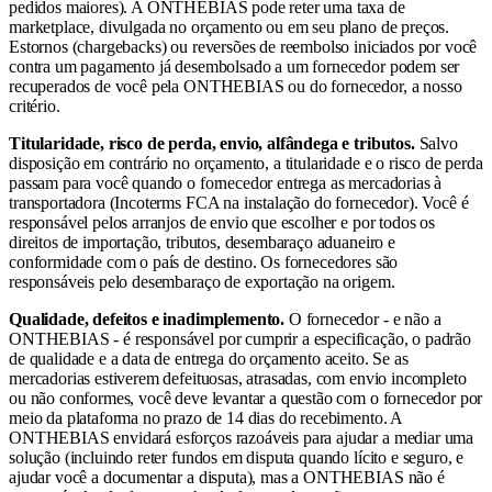
pedidos maiores). A ONTHEBIAS pode reter uma taxa de
marketplace, divulgada no orçamento ou em seu plano de preços.
Estornos (chargebacks) ou reversões de reembolso iniciados por você
contra um pagamento já desembolsado a um fornecedor podem ser
recuperados de você pela ONTHEBIAS ou do fornecedor, a nosso
critério.
Titularidade, risco de perda, envio, alfândega e tributos.
Salvo
disposição em contrário no orçamento, a titularidade e o risco de perda
passam para você quando o fornecedor entrega as mercadorias à
transportadora (Incoterms FCA na instalação do fornecedor). Você é
responsável pelos arranjos de envio que escolher e por todos os
direitos de importação, tributos, desembaraço aduaneiro e
conformidade com o país de destino. Os fornecedores são
responsáveis pelo desembaraço de exportação na origem.
Qualidade, defeitos e inadimplemento.
O fornecedor - e não a
ONTHEBIAS - é responsável por cumprir a especificação, o padrão
de qualidade e a data de entrega do orçamento aceito. Se as
mercadorias estiverem defeituosas, atrasadas, com envio incompleto
ou não conformes, você deve levantar a questão com o fornecedor por
meio da plataforma no prazo de 14 dias do recebimento. A
ONTHEBIAS envidará esforços razoáveis para ajudar a mediar uma
solução (incluindo reter fundos em disputa quando lícito e seguro, e
ajudar você a documentar a disputa), mas a ONTHEBIAS não é