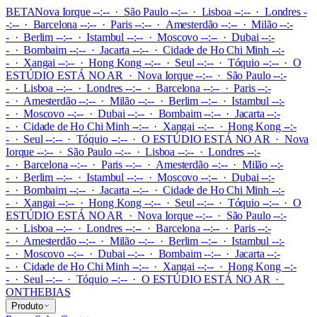
BETA
Nova Iorque --:-- · São Paulo --:-- · Lisboa --:-- · Londres -
-:-- · Barcelona --:-- · Paris --:-- · Amesterdão --:-- · Milão --:-
- · Berlim --:-- · Istambul --:-- · Moscovo --:-- · Dubai --:-
- · Bombaim --:-- · Jacarta --:-- · Cidade de Ho Chi Minh --:-
- · Xangai --:-- · Hong Kong --:-- · Seul --:-- · Tóquio --:--
·
O
ESTÚDIO ESTÁ NO AR
·
Nova Iorque --:-- · São Paulo --:-
- · Lisboa --:-- · Londres --:-- · Barcelona --:-- · Paris --:-
- · Amesterdão --:-- · Milão --:-- · Berlim --:-- · Istambul --:-
- · Moscovo --:-- · Dubai --:-- · Bombaim --:-- · Jacarta --:-
- · Cidade de Ho Chi Minh --:-- · Xangai --:-- · Hong Kong --:-
- · Seul --:-- · Tóquio --:--
·
O ESTÚDIO ESTÁ NO AR
·
Nova
Iorque --:-- · São Paulo --:-- · Lisboa --:-- · Londres --:-
- · Barcelona --:-- · Paris --:-- · Amesterdão --:-- · Milão --:-
- · Berlim --:-- · Istambul --:-- · Moscovo --:-- · Dubai --:-
- · Bombaim --:-- · Jacarta --:-- · Cidade de Ho Chi Minh --:-
- · Xangai --:-- · Hong Kong --:-- · Seul --:-- · Tóquio --:--
·
O
ESTÚDIO ESTÁ NO AR
·
Nova Iorque --:-- · São Paulo --:-
- · Lisboa --:-- · Londres --:-- · Barcelona --:-- · Paris --:-
- · Amesterdão --:-- · Milão --:-- · Berlim --:-- · Istambul --:-
- · Moscovo --:-- · Dubai --:-- · Bombaim --:-- · Jacarta --:-
- · Cidade de Ho Chi Minh --:-- · Xangai --:-- · Hong Kong --:-
- · Seul --:-- · Tóquio --:--
·
O ESTÚDIO ESTÁ NO AR
·
ONTHEBIAS
Produto