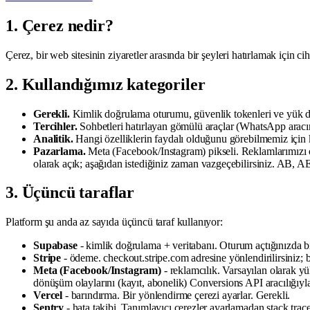
1. Çerez nedir?
Çerez, bir web sitesinin ziyaretler arasında bir şeyleri hatırlamak için 
2. Kullandığımız kategoriler
Gerekli.
Kimlik doğrulama oturumu, güvenlik tokenleri ve yük d
Tercihler.
Sohbetleri hatırlayan gömülü araçlar (WhatsApp aracımı
Analitik.
Hangi özelliklerin faydalı olduğunu görebilmemiz için k
Pazarlama.
Meta (Facebook/Instagram) pikseli. Reklamlarımızı öl
olarak açık; aşağıdan istediğiniz zaman vazgeçebilirsiniz. AB, AE
3. Üçüncü taraflar
Platform şu anda az sayıda üçüncü taraf kullanıyor:
Supabase
- kimlik doğrulama + veritabanı. Oturum açtığınızda bi
Stripe
- ödeme. checkout.stripe.com adresine yönlendirilirsiniz; bu 
Meta (Facebook/Instagram)
- reklamcılık. Varsayılan olarak y
dönüşüm olaylarını (kayıt, abonelik) Conversions API aracılığıyla
Vercel
- barındırma. Bir yönlendirme çerezi ayarlar. Gerekli.
Sentry
- hata takibi. Tanımlayıcı çerezler ayarlamadan stack trace