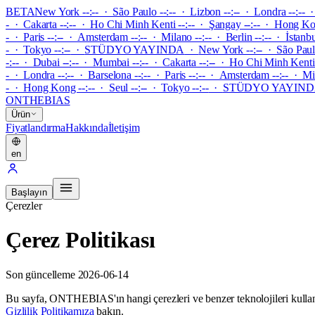
BETA
New York --:-- · São Paulo --:-- · Lizbon --:-- · Londra --:-- ·
- · Cakarta --:-- · Ho Chi Minh Kenti --:-- · Şangay --:-- · Hong Kong
- · Paris --:-- · Amsterdam --:-- · Milano --:-- · Berlin --:-- · İstan
- · Tokyo --:--
·
STÜDYO YAYINDA
·
New York --:-- · São Paulo 
-:-- · Dubai --:-- · Mumbai --:-- · Cakarta --:-- · Ho Chi Minh Kenti 
- · Londra --:-- · Barselona --:-- · Paris --:-- · Amsterdam --:-- · Mi
- · Hong Kong --:-- · Seul --:-- · Tokyo --:--
·
STÜDYO YAYIN
ONTHEBIAS
Ürün
Fiyatlandırma
Hakkında
İletişim
en
Başlayın
Çerezler
Çerez Politikası
Son güncelleme 2026-06-14
Bu sayfa, ONTHEBIAS'ın hangi çerezleri ve benzer teknolojileri kullandığı
Gizlilik Politikamıza
bakın.