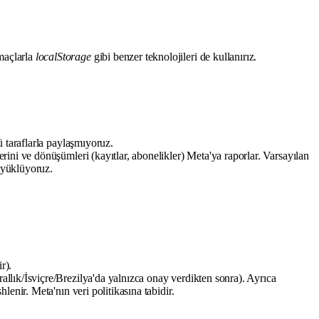
amaçlarla
localStorage
gibi benzer teknolojileri de kullanırız.
 taraflarla paylaşmıyoruz.
ini ve dönüşümleri (kayıtlar, abonelikler) Meta'ya raporlar. Varsayılan
a yüklüyoruz.
r).
allık/İsviçre/Brezilya'da yalnızca onay verdikten sonra). Ayrıca
enir. Meta'nın veri politikasına tabidir.