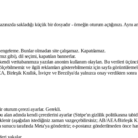
cihazınızda sakladığı küçük bir dosyadır - örneğin oturum açtığınızı. Aynı 
engeleme. Bunlar olmadan site çalışamaz. Kapatılamaz.
z gibi), dil seçimi, kapatılan bannerlar.
endi veritabanımıza yazılan anonim kullanım olayları. Bu verileri üçüncü
çebilmemiz ve ilgili reklamları gösterebilmemiz için sayfa görüntülemeler
A, Birleşik Krallık, İsviçre ve Brezilya'da yalnızca onay verdikten sonr
r oturum çerezi ayarlar. Gerekli.
alan adında kendi çerezlerini ayarlar (Stripe'ın gizlilik politikasına tabidi
üklenir (aşağıdan istediğiniz zaman vazgeçebilirsiniz; AB/AEA/Birleşik Kr
 sunucu tarafında Meta'ya göndeririz; e-postanız gönderilmeden önce hashl
leri yakalar.