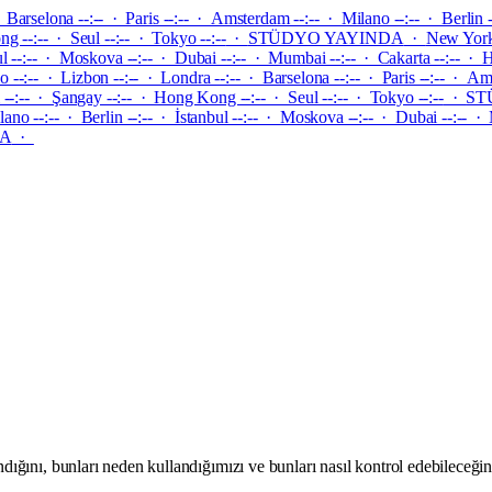
 Barselona --:-- · Paris --:-- · Amsterdam --:-- · Milano --:-- · Berlin 
 --:-- · Seul --:-- · Tokyo --:--
·
STÜDYO YAYINDA
·
New York 
bul --:-- · Moskova --:-- · Dubai --:-- · Mumbai --:-- · Cakarta --:-- ·
--:-- · Lizbon --:-- · Londra --:-- · Barselona --:-- · Paris --:-- · Ams
--:-- · Şangay --:-- · Hong Kong --:-- · Seul --:-- · Tokyo --:--
·
ST
lano --:-- · Berlin --:-- · İstanbul --:-- · Moskova --:-- · Dubai --:-- 
DA
·
nı, bunları neden kullandığımızı ve bunları nasıl kontrol edebileceğinizi 