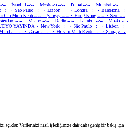
--:-- · İstanbul --:-- · Moskova --:-- · Dubai --:-- · Mumbai --:-
--:-- · São Paulo --:-- · Lizbon --:-- · Londra --:-- · Barselona --:-
 Ho Chi Minh Kenti --:-- · Şangay --:-- · Hong Kong --:-- · Seul --:-
terdam --:-- · Milano --:-- · Berlin --:-- · İstanbul --:-- · Moskova -
ÜDYO YAYINDA
·
New York --:-- · São Paulo --:-- · Lizbon --:-
· Mumbai --:-- · Cakarta --:-- · Ho Chi Minh Kenti --:-- · Şangay --:-
açıklar. Verilerinizi nasıl işlediğimize dair daha geniş bir bakış için