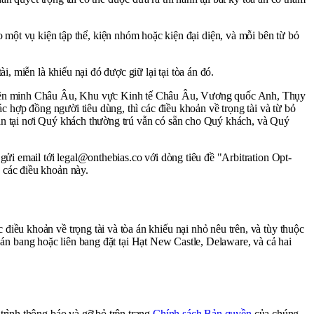
t vụ kiện tập thể, kiện nhóm hoặc kiện đại diện, và mỗi bên từ bỏ
, miễn là khiếu nại đó được giữ lại tại tòa án đó.
 Liên minh Châu Âu, Khu vực Kinh tế Châu Âu, Vương quốc Anh, Thụy
c hợp đồng người tiêu dùng, thì các điều khoản về trọng tài và từ bỏ
án tại nơi Quý khách thường trú vẫn có sẵn cho Quý khách, và Quý
gửi email tới legal@onthebias.co với dòng tiêu đề "Arbitration Opt-
 các điều khoản này.
iều khoản về trọng tài và tòa án khiếu nại nhỏ nêu trên, và tùy thuộc
a án bang hoặc liên bang đặt tại Hạt New Castle, Delaware, và cả hai
trình thông báo và gỡ bỏ trên trang
Chính sách Bản quyền
của chúng