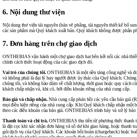
6. Nội dung thư viện
Nội dung thư viện tài nguyên (bản vẽ phẳng, tài nguyên thiết kế bổ su
các sản phẩm mà Quý khách xuất bán. Quý khách không được phân phối 
7. Đơn hàng trên chợ giao dịch
ONTHEBIAS vận hành một chợ giao dịch hai bên kết nối các nhà thiết 
chỉnh cách thức hoạt động của các giao dịch đó.
Vai trò của chúng tôi.
ONTHEBIAS là một nền tảng công nghệ và đơn vị
và không phải là đại lý hay người được ủy thác của Quý khách. Chúng 
chúng tôi, và không bảo đảm về chất lượng, thời gian hoặc quy cách c
khách chấp nhận và, khi có, bởi điều khoản riêng của nhà cung cấp.
Báo giá và chấp nhận.
Nhà cung cấp phản hồi các yêu cầu báo giá (RF
mọi điều kiện riêng của nhà cung cấp. Khi Quý khách chấp nhận một bá
theo các điều khoản của báo giá. ONTHEBIAS trình bày và xử lý báo g
Thanh toán và chi trả.
ONTHEBIAS thu tiền từ phương thức thanh toán 
là đặt cọc khi xác nhận đơn hàng và số dư khi giao hàng, hoặc thanh 
gói dịch vụ của Quý khách. Các khoản bồi hoàn (chargeback) hoặc ho