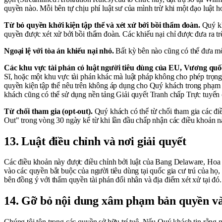
quyền nào. Mỗi bên tự chịu phí luật sư của mình trừ khi một đạo luật h
Từ bỏ quyền khởi kiện tập thể và xét xử bởi bồi thẩm đoàn.
Quý kh
quyền được xét xử bởi bồi thẩm đoàn. Các khiếu nại chỉ được đưa ra tr
Ngoại lệ với tòa án khiếu nại nhỏ.
Bất kỳ bên nào cũng có thể đưa một 
Các khu vực tài phán có luật người tiêu dùng của EU, Vương quố
Sĩ, hoặc một khu vực tài phán khác mà luật pháp không cho phép trọng t
quyền kiện tập thể nêu trên không áp dụng cho Quý khách trong phạm 
khách cũng có thể sử dụng nền tảng Giải quyết Tranh chấp Trực tuyến c
Từ chối tham gia (opt-out).
Quý khách có thể từ chối tham gia các điề
Out" trong vòng 30 ngày kể từ khi lần đầu chấp nhận các điều khoản n
13. Luật điều chỉnh và nơi giải quyết
Các điều khoản này được điều chỉnh bởi luật của Bang Delaware, Hoa Kỳ
vào các quyền bắt buộc của người tiêu dùng tại quốc gia cư trú của họ, 
bên đồng ý với thẩm quyền tài phán đối nhân và địa điểm xét xử tại đó.
14. Gỡ bỏ nội dung xâm phạm bản quyền và 
Chúng tôi tôn trọng các quyền sở hữu trí tuệ. Nếu Quý khách tin rằng 