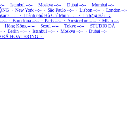
-:-- · Istanbul --:-- · Moskva --:-- · Dubai --:-- · Mumbai --:-
ĐỘNG
·
New York --:-- · São Paulo --:-- · Lisbon --:-- · London --:-
 Jakarta --:-- · Thành phố Hồ Chí Minh --:-- · Thượng Hải --:-
-:-- · Barcelona --:-- · Paris --:-- · Amsterdam --:-- · Milan --:-
 · Hồng Kông --:-- · Seoul --:-- · Tokyo --:--
·
STUDIO ĐÃ
 · Berlin --:-- · Istanbul --:-- · Moskva --:-- · Dubai --:-
O ĐÃ HOẠT ĐỘNG
·