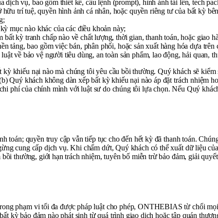
a dịch vụ, bao gồm thiết kế, câu lệnh (prompt), hình ảnh tải lên, tech pac
u trí tuệ, quyền hình ảnh cá nhân, hoặc quyền riêng tư của bất kỳ bên
g;
kỳ mục nào khác của các điều khoản này;
ất kỳ tranh chấp nào về chất lượng, thời gian, thanh toán, hoặc giao h
ền tảng, bao gồm việc bán, phân phối, hoặc sản xuất hàng hóa dựa trên 
uật về bảo vệ người tiêu dùng, an toàn sản phẩm, lao động, hải quan, thu
kỳ khiếu nại nào mà chúng tôi yêu cầu bồi thường. Quý khách sẽ kiểm so
 (b) Quý khách không dàn xếp bất kỳ khiếu nại nào áp đặt trách nhiệm h
g chi phí của chính mình với luật sư do chúng tôi lựa chọn. Nếu Quý khác
nh toán; quyền truy cập vẫn tiếp tục cho đến hết kỳ đã thanh toán. Chú
gừng cung cấp dịch vụ. Khi chấm dứt, Quý khách có thể xuất dữ liệu của
bồi thường, giới hạn trách nhiệm, tuyên bố miễn trừ bảo đảm, giải quyết 
Trong phạm vi tối đa được pháp luật cho phép, ONTHEBIAS từ chối mọi 
t kỳ bảo đảm nào phát sinh từ quá trình giao dịch hoặc tập quán thươn