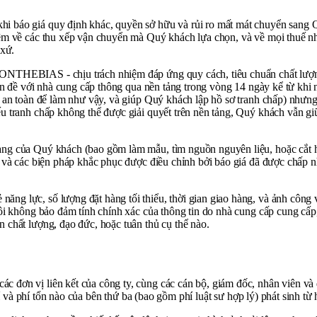
hi báo giá quy định khác, quyền sở hữu và rủi ro mất mát chuyển sang
ệm về các thu xếp vận chuyển mà Quý khách lựa chọn, và về mọi thuế nhậ
 xứ.
ONTHEBIAS - chịu trách nhiệm đáp ứng quy cách, tiêu chuẩn chất lượn
 vấn đề với nhà cung cấp thông qua nền tảng trong vòng 14 ngày kể từ k
và an toàn để làm như vậy, và giúp Quý khách lập hồ sơ tranh chấp) n
u tranh chấp không thể được giải quyết trên nền tảng, Quý khách vẫn gi
ng của Quý khách (bao gồm làm mẫu, tìm nguồn nguyên liệu, hoặc cắt hà
y, và các biện pháp khắc phục được điều chỉnh bởi báo giá đã được ch
 năng lực, số lượng đặt hàng tối thiểu, thời gian giao hàng, và ảnh c
ôi không bảo đảm tính chính xác của thông tin do nhà cung cấp cung cấp
 chất lượng, đạo đức, hoặc tuân thủ cụ thể nào.
đơn vị liên kết của công ty, cùng các cán bộ, giám đốc, nhân viên và đ
hí và phí tổn nào của bên thứ ba (bao gồm phí luật sư hợp lý) phát sinh từ