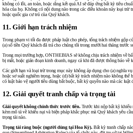
không có lỗi, an toàn, hoặc rằng kết quả AI sẽ đáp ứng bất kỳ tiêu chu
hóa của họ. Không có nội dung nào trong các điều khoản này loại trừ 
hoặc quốc gia cư trú của Quý khách.
11. Giới hạn trách nhiệm
Trong phạm vi tối đa được pháp luật cho phép, tổng trách nhiệm gộp củ
(a) số tiền Quý khách đã trả cho chúng tôi trong mười hai tháng trước 
Trong mọi trường hợp, ONTHEBIAS sẽ không chịu trách nhiệm về bất kỳ t
bị mất, hoặc gián đoạn kinh doanh, ngay cả khi đã được thông báo về k
Các giới hạn và loại trừ trong mục này không áp dụng cho (a) nghĩa vụ 
hoặc sơ suất nghiêm trọng, hoặc (d) bất kỳ trách nhiệm nào không thể 
có luật bảo vệ người tiêu dùng bắt buộc, bất kỳ quyền nào mà các luật 
12. Giải quyết tranh chấp và trọng tài
Giải quyết không chính thức trước tiên.
Trước khi nộp bất kỳ khiếu 
kèm mô tả về khiếu nại và biện pháp khắc phục mà Quý khách yêu cầu.
trọng tài nào.
Trọng tài ràng buộc (người dùng tại Hoa Kỳ).
Bất kỳ tranh chấp nào
gọn (Streamlined Arbitration Rules) của tổ chức này, đặt trụ sở tại Wil