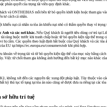
oặc phán quyết của trọng tài viên quy định khác.
ách và ONTHEBIAS mỗi bên từ bỏ quyền khởi kiện hoặc tham gia vào mộ
ên tư cách cá nhân.
khiếu nại cá nhân ra tòa án khiếu nại nhỏ có thẩm quyền thay vì trọng tài
c Anh và các nơi khác.
Nếu Quý khách là người tiêu dùng cư trú tại
ài ràng buộc trước khi tranh chấp hoặc từ bỏ quyền kiện tập thể trong cá
vi bị cấm. Các quyền theo luật định bắt buộc của Quý khách và các tòa 
ủa EU tại https://ec.europa.eu/consumers/odr khi phù hợp.
u khoản về trọng tài và từ bỏ quyền kiện tập thể của mục này bằng cách 
ày. Việc từ chối tham gia không ảnh hưởng đến bất kỳ mục nào khác của
, không xét đến các nguyên tắc xung đột pháp luật. Tùy thuộc vào các đ
bất kỳ thủ tục tố tụng tại tòa án nào cũng sẽ được đưa ra riêng tại các tò
sở hữu trí tuệ
nội dung trên nền tảng xâm phạm quyền của mình, vui lòng làm theo quy 