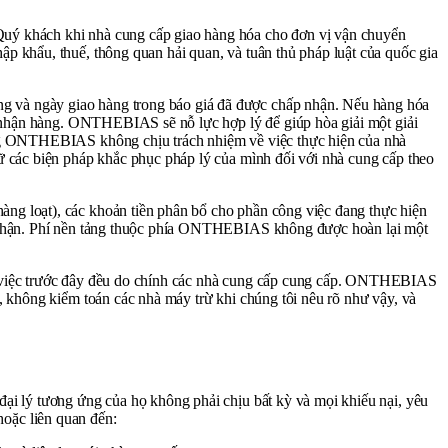
 Quý khách khi nhà cung cấp giao hàng hóa cho đơn vị vận chuyển
p khẩu, thuế, thông quan hải quan, và tuân thủ pháp luật của quốc gia
g và ngày giao hàng trong báo giá đã được chấp nhận. Nếu hàng hóa
hi nhận hàng. ONTHEBIAS sẽ nỗ lực hợp lý để giúp hòa giải một giải
hưng ONTHEBIAS không chịu trách nhiệm về việc thực hiện của nhà
ữ các biện pháp khắc phục pháp lý của mình đối với nhà cung cấp theo
ng loạt), các khoản tiền phân bổ cho phần công việc đang thực hiện
ấp nhận. Phí nền tảng thuộc phía ONTHEBIAS không được hoàn lại một
ông việc trước đây đều do chính các nhà cung cấp cung cấp. ONTHEBIAS
, không kiểm toán các nhà máy trừ khi chúng tôi nêu rõ như vậy, và
ại lý tương ứng của họ không phải chịu bất kỳ và mọi khiếu nại, yêu
 hoặc liên quan đến: