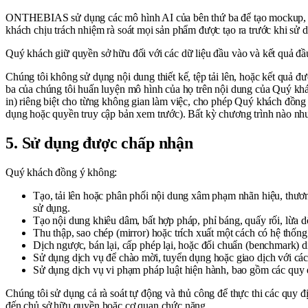
ONTHEBIAS sử dụng các mô hình AI của bên thứ ba để tạo mockup, bản
khách chịu trách nhiệm rà soát mọi sản phẩm được tạo ra trước khi sử 
Quý khách giữ quyền sở hữu đối với các dữ liệu đầu vào và kết quả đầ
Chúng tôi không sử dụng nội dung thiết kế, tệp tải lên, hoặc kết quả 
ba của chúng tôi huấn luyện mô hình của họ trên nội dung của Quý khác
in) riêng biệt cho từng không gian làm việc, cho phép Quý khách đồn
dụng hoặc quyền truy cập bản xem trước). Bất kỳ chương trình nào như
5. Sử dụng được chấp nhận
Quý khách đồng ý không:
Tạo, tải lên hoặc phân phối nội dung xâm phạm nhãn hiệu, thươ
sử dụng.
Tạo nội dung khiêu dâm, bất hợp pháp, phỉ báng, quấy rối, lừa dố
Thu thập, sao chép (mirror) hoặc trích xuất một cách có hệ thốn
Dịch ngược, bán lại, cấp phép lại, hoặc đối chuẩn (benchmark) 
Sử dụng dịch vụ để chào mời, tuyển dụng hoặc giao dịch với các
Sử dụng dịch vụ vi phạm pháp luật hiện hành, bao gồm các quy
Chúng tôi sử dụng cả rà soát tự động và thủ công để thực thi các quy 
đến chủ sở hữu quyền hoặc cơ quan chức năng.