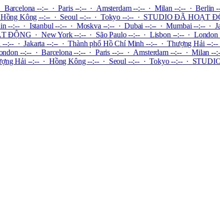
 Barcelona --:-- · Paris --:-- · Amsterdam --:-- · Milan --:-- · Berlin -
Hồng Kông --:-- · Seoul --:-- · Tokyo --:--
·
STUDIO ĐÃ HOẠT 
lin --:-- · Istanbul --:-- · Moskva --:-- · Dubai --:-- · Mumbai --:-- ·
ẠT ĐỘNG
·
New York --:-- · São Paulo --:-- · Lisbon --:-- · London -
i --:-- · Jakarta --:-- · Thành phố Hồ Chí Minh --:-- · Thượng Hải --:--
ndon --:-- · Barcelona --:-- · Paris --:-- · Amsterdam --:-- · Milan --:--
ợng Hải --:-- · Hồng Kông --:-- · Seoul --:-- · Tokyo --:--
·
STUDI