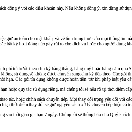
hách đồng ý với các điều khoản này. Nếu không đồng ý, xin đừng sử
iệc giữ an toàn cho mật khẩu, và về tính trung thực của mọi thông tin 
 hoặc bất kỳ hoạt động nào gây rủi ro cho dịch vụ hoặc cho người dùng kh
ợc tính phí trả trước theo chu kỳ hàng tháng, hàng quý hoặc hàng năm qu
 không sử dụng sẽ không được chuyển sang chu kỳ tiếp theo. Các gói tín 
ời hạn. Các gói tín dụng không được hoàn tiền, trừ khi pháp luật yêu cầ
 hạn hoặc quy tắc sử dụng riêng, mà chúng tôi sẽ nêu rõ tại thời điểm cấp
i thao tác, hoặc chính sách chuyển tiếp. Mọi thay đổi trọng yếu đối với 
 tại thời điểm thay đổi sẽ giữ nguyên cách xử lý chuyển tiếp hiện có tro
ưng sau thời gian gia hạn 7 ngày. Chúng tôi sẽ thông báo cho Quý khách