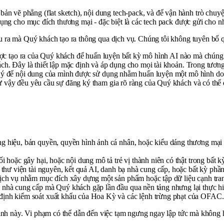
 vẽ phẳng (flat sketch), nội dung tech-pack, và để vận hành trò chuy
dụng cho mục đích thương mại - đặc biệt là các tech pack được gửi cho n
u ra mà Quý khách tạo ra thông qua dịch vụ. Chúng tôi không tuyên bố q
được tạo ra của Quý khách để huấn luyện bất kỳ mô hình AI nào mà chúng
h. Đây là thiết lập mặc định và áp dụng cho mọi tài khoản. Trong tương 
g ý để nội dung của mình được sử dụng nhằm huấn luyện một mô hình do
 vậy đều yêu cầu sự đăng ký tham gia rõ ràng của Quý khách và có thể 
ng hiệu, bản quyền, quyền hình ảnh cá nhân, hoặc kiểu dáng thương mạ
i hoặc gây hại, hoặc nội dung mô tả trẻ vị thành niên có thật trong bất k
g thư viện tài nguyên, kết quả AI, danh bạ nhà cung cấp, hoặc bất kỳ phầ
dịch vụ nhằm mục đích xây dựng một sản phẩm hoặc tập dữ liệu cạnh tra
 nhà cung cấp mà Quý khách gặp lần đầu qua nền tảng nhưng lại thực hi
 định kiểm soát xuất khẩu của Hoa Kỳ và các lệnh trừng phạt của OFAC.
định này. Vi phạm có thể dẫn đến việc tạm ngưng ngay lập tức mà không ho