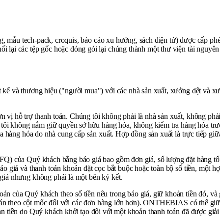
ng, mẫu tech-pack, croquis, báo cáo xu hướng, sách điện tử) được cấp p
lại các tệp gốc hoặc đóng gói lại chúng thành một thư viện tài nguyên 
kế và thương hiệu ("người mua") với các nhà sản xuất, xưởng dệt và xư
 hỗ trợ thanh toán. Chúng tôi không phải là nhà sản xuất, không phải
tôi không nắm giữ quyền sở hữu hàng hóa, không kiểm tra hàng hóa trước
ủa hàng hóa do nhà cung cấp sản xuất. Hợp đồng sản xuất là trực tiếp g
Q) của Quý khách bằng báo giá bao gồm đơn giá, số lượng đặt hàng tối t
o giá và thanh toán khoản đặt cọc bắt buộc hoặc toàn bộ số tiền, một 
iá nhưng không phải là một bên ký kết.
của Quý khách theo số tiền nêu trong báo giá, giữ khoản tiền đó, và gi
toán theo cột mốc đối với các đơn hàng lớn hơn). ONTHEBIAS có thể giữ l
àn tiền do Quý khách khởi tạo đối với một khoản thanh toán đã được g