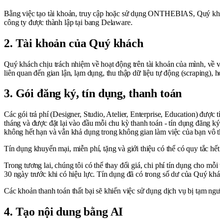
Bằng việc tạo tài khoản, truy cập hoặc sử dụng ONTHEBIAS, Quý k
công ty được thành lập tại bang Delaware.
2. Tài khoản của Quý khách
Quý khách chịu trách nhiệm về hoạt động trên tài khoản của mình, về v
liên quan đến gian lận, lạm dụng, thu thập dữ liệu tự động (scraping),
3. Gói đăng ký, tín dụng, thanh toán
Các gói trả phí (Designer, Studio, Atelier, Enterprise, Education) đư
tháng và được đặt lại vào đầu mỗi chu kỳ thanh toán - tín dụng đăng ký
không hết hạn và vẫn khả dụng trong không gian làm việc của bạn vô th
Tín dụng khuyến mại, miễn phí, tặng và giới thiệu có thể có quy tắc hết
Trong tương lai, chúng tôi có thể thay đổi giá, chi phí tín dụng cho mỗ
30 ngày trước khi có hiệu lực. Tín dụng đã có trong số dư của Quý khách
Các khoản thanh toán thất bại sẽ khiến việc sử dụng dịch vụ bị tạm ng
4. Tạo nội dung bằng AI