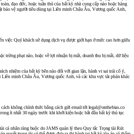
n toàn, đạo đức, hoặc tuân thủ của bất kỳ nhà cung cấp nào hoặc hàng
luật bảo vệ người tiêu dùng tại Liên minh Châu Âu, Vương quốc Anh,
n đến việc Quý khách sử dụng dịch vụ được giới hạn ở mức cao hơn giữa
c trừng phạt nào, hoặc về lợi nhuận bị mất, doanh thu bị mất, dữ liệu
ch nhiệm của bất kỳ bên nào đối với gian lận, hành vi sai trái cố ý,
g tại Liên minh Châu Âu, Vương quốc Anh, và các khu vực tài phán khác
 cách không chính thức bằng cách gửi email tới legal@onthebias.co
 ít nhất 30 ngày trước khi khởi kiện hoặc bắt đầu bất kỳ thủ tục
 tài cá nhân ràng buộc do JAMS quản lý theo Quy tắc Trọng tài Rút
án quyết trọng tài có thể được đưa ra thi hành tại bất kỳ tòa án có thẩm