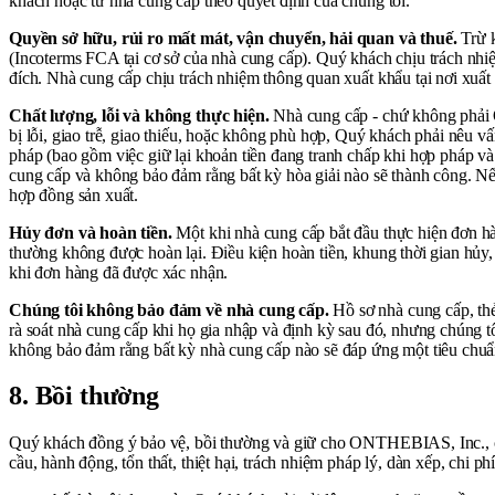
khách hoặc từ nhà cung cấp theo quyết định của chúng tôi.
Quyền sở hữu, rủi ro mất mát, vận chuyển, hải quan và thuế.
Trừ k
(Incoterms FCA tại cơ sở của nhà cung cấp). Quý khách chịu trách nhi
đích. Nhà cung cấp chịu trách nhiệm thông quan xuất khẩu tại nơi xuất
Chất lượng, lỗi và không thực hiện.
Nhà cung cấp - chứ không phải 
bị lỗi, giao trễ, giao thiếu, hoặc không phù hợp, Quý khách phải nêu
pháp (bao gồm việc giữ lại khoản tiền đang tranh chấp khi hợp pháp 
cung cấp và không bảo đảm rằng bất kỳ hòa giải nào sẽ thành công. Nế
hợp đồng sản xuất.
Hủy đơn và hoàn tiền.
Một khi nhà cung cấp bắt đầu thực hiện đơn hà
thường không được hoàn lại. Điều kiện hoàn tiền, khung thời gian hủ
khi đơn hàng đã được xác nhận.
Chúng tôi không bảo đảm về nhà cung cấp.
Hồ sơ nhà cung cấp, thẻ
rà soát nhà cung cấp khi họ gia nhập và định kỳ sau đó, nhưng chúng t
không bảo đảm rằng bất kỳ nhà cung cấp nào sẽ đáp ứng một tiêu chuẩn
8. Bồi thường
Quý khách đồng ý bảo vệ, bồi thường và giữ cho ONTHEBIAS, Inc., các 
cầu, hành động, tổn thất, thiệt hại, trách nhiệm pháp lý, dàn xếp, chi p