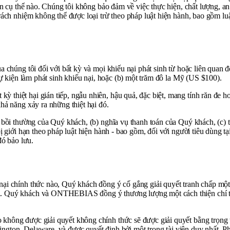
ẩn cụ thể nào. Chúng tôi không bảo đảm về việc thực hiện, chất lượng, a
trách nhiệm không thể được loại trừ theo pháp luật hiện hành, bao gồm 
a chúng tôi đối với bất kỳ và mọi khiếu nại phát sinh từ hoặc liên qua
sự kiện làm phát sinh khiếu nại, hoặc (b) một trăm đô la Mỹ (US $100).
hiệt hại gián tiếp, ngẫu nhiên, hậu quả, đặc biệt, mang tính răn đe hoặ
hả năng xảy ra những thiệt hại đó.
bồi thường của Quý khách, (b) nghĩa vụ thanh toán của Quý khách, (c) trá
bị giới hạn theo pháp luật hiện hành - bao gồm, đối với người tiêu dùn
đó bảo lưu.
nại chính thức nào, Quý khách đồng ý cố gắng giải quyết tranh chấp một
 Quý khách và ONTHEBIAS đồng ý thương lượng một cách thiện chí trong
 không được giải quyết không chính thức sẽ được giải quyết bằng trọng
mington, Delaware, và được quyết định bởi một trọng tài viên duy nhất. Ph