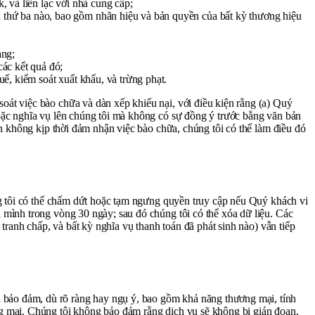
k, và liên lạc với nhà cung cấp;
 thứ ba nào, bao gồm nhãn hiệu và bản quyền của bất kỳ thương hiệu
àng;
các kết quả đó;
ế, kiểm soát xuất khẩu, và trừng phạt.
át việc bào chữa và dàn xếp khiếu nại, với điều kiện rằng (a) Quý
oặc nghĩa vụ lên chúng tôi mà không có sự đồng ý trước bằng văn bản
h không kịp thời đảm nhận việc bào chữa, chúng tôi có thể làm điều đó
ng tôi có thể chấm dứt hoặc tạm ngưng quyền truy cập nếu Quý khách vi
 mình trong vòng 30 ngày; sau đó chúng tôi có thể xóa dữ liệu. Các
tranh chấp, và bất kỳ nghĩa vụ thanh toán đã phát sinh nào) vẫn tiếp
bảo đảm, dù rõ ràng hay ngụ ý, bao gồm khả năng thương mại, tính
g mại. Chúng tôi không bảo đảm rằng dịch vụ sẽ không bị gián đoạn,