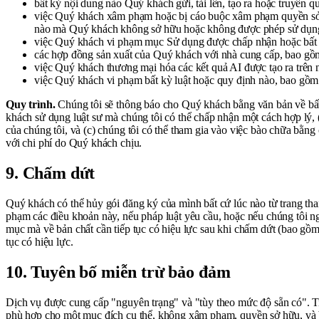
bất kỳ nội dung nào Quý khách gửi, tải lên, tạo ra hoặc truyền qu
việc Quý khách xâm phạm hoặc bị cáo buộc xâm phạm quyền sở hữ
nào mà Quý khách không sở hữu hoặc không được phép sử dụn
việc Quý khách vi phạm mục Sử dụng được chấp nhận hoặc bất 
các hợp đồng sản xuất của Quý khách với nhà cung cấp, bao gồm b
việc Quý khách thương mại hóa các kết quả AI được tạo ra trên n
việc Quý khách vi phạm bất kỳ luật hoặc quy định nào, bao gồm l
Quy trình.
Chúng tôi sẽ thông báo cho Quý khách bằng văn bản về bất 
khách sử dụng luật sư mà chúng tôi có thể chấp nhận một cách hợp lý,
của chúng tôi, và (c) chúng tôi có thể tham gia vào việc bào chữa bằn
với chi phí do Quý khách chịu.
9. Chấm dứt
Quý khách có thể hủy gói đăng ký của mình bất cứ lúc nào từ trang tha
phạm các điều khoản này, nếu pháp luật yêu cầu, hoặc nếu chúng tôi n
mục mà về bản chất cần tiếp tục có hiệu lực sau khi chấm dứt (bao gồm 
tục có hiệu lực.
10. Tuyên bố miễn trừ bảo đảm
Dịch vụ được cung cấp "nguyên trạng" và "tùy theo mức độ sẵn có". 
phù hợp cho một mục đích cụ thể, không xâm phạm, quyền sở hữu, và bấ