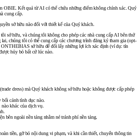
ện OBIE. Kết quả từ AI có thể chứa những điểm không chính xác. Quý
hà cung cấp.
uyền sở hữu nào đối với thiết kế của Quý khách.
 tôi sở hữu, và chúng tôi không cho phép các nhà cung cấp AI bên thứ
lai, chúng tôi có thể cung cấp các chương trình đăng ký tham gia (opt-
 ONTHEBIAS sở hữu để đổi lấy những lợi ích xác định (ví dụ: tín
được hủy bỏ bất cứ lúc nào.
i (trade dress) mà Quý khách không sở hữu hoặc không được cấp phép
ỳ bối cảnh tình dục nào.
n nào khác của dịch vụ.
nh.
ện bên ngoài nền tảng nhằm né tránh phí nền tảng.
àn tiền, gỡ bỏ nội dung vi phạm, và khi cần thiết, chuyển thông tin