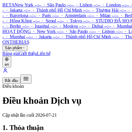
BETA
New York --:-- · São Paulo --:-- · Lisbon --:-- · London --:-- ·
- · Jakarta --:-- · Thành phố Hồ Chí Minh --:-- · Thượng Hải --:-- · 
- · Barcelona --:-- · Paris --:-- · Amsterdam --:-- · Milan --:-- · Ber
- · Hồng Kông --:-- · Seoul --:-- · Tokyo --:--
·
STUDIO ĐÃ HO
- · Berlin --:-- · Istanbul --:-- · Moskva --:-- · Dubai --:-- · Mumba
HOẠT ĐỘNG
·
New York --:-- · São Paulo --:-- · Lisbon --:-- · Lo
- · Mumbai --:-- · Jakarta --:-- · Thành phố Hồ Chí Minh --:-- · Thư
ONTHEBIAS
Sản phẩm
Bảng giá
Giới thiệu
Liên hệ
en
Bắt đầu
Điều khoản
Điều khoản Dịch vụ
Cập nhật lần cuối 2026-07-21
1. Thỏa thuận