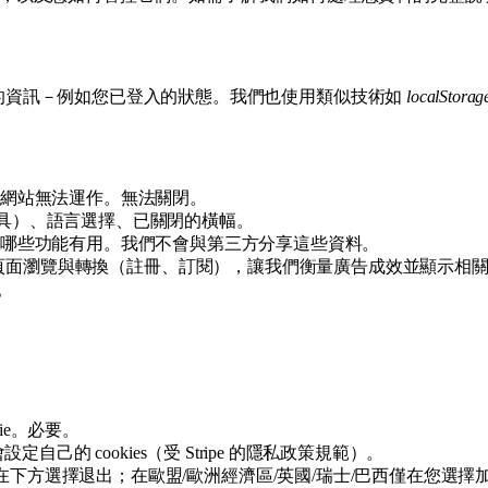
之間的資訊－例如您已登入的狀態。我們也使用類似技術如
localStorag
網站無法運作。無法關閉。
小工具）、語言選擇、已關閉的橫幅。
哪些功能有用。我們不會與第三方分享這些資料。
。它向 Meta 回報頁面瀏覽與轉換（註冊、訂閱），讓我們衡量廣告成
。
ie。必要。
域會設定自己的 cookies（受 Stripe 的隱私政策規範）。
選擇退出；在歐盟/歐洲經濟區/英國/瑞士/巴西僅在您選擇加入後）。我們