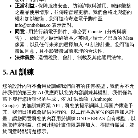
正當利益
- 保障服務安全、防範詐欺與濫用、瞭解彙整
之產品使用情形，並傳達營運更新。我們會將此與您的
權利加以權衡，您可隨時寄送電子郵件至
info@onthebias.co 表示反對。
同意
- 用於行銷電子郵件、非必要 Cookie（分析與廣
告）、於歐盟／歐洲經濟區／英國／瑞士／巴西的 Meta
像素，以及任何未來的選擇加入 AI 訓練計畫。您可隨時
撤回同意，且不影響撤回前處理的合法性。
法律義務
- 遵循稅務、會計、制裁及其他適用法律。
5. AI 訓練
您的設計內容
不會
用於訓練我們自有的任何模型，我們亦不允
許我們的第三方 AI 供應商以您的內容訓練其模型。我們僅為
當下履行您所請求的生成，依 AI 供應商（Anthropic、
Google）的無訓練商業 API，將您的提示詞與上傳圖片傳送予
其。我們日後或會提供另行的、以工作區為單位的選擇加入計
畫，讓您同意將您的內容用於訓練 ONTHEBIAS 自有模型，以
換取特定利益。任何此類計畫僅限選擇加入、得隨時撤回，並
於同意時點清楚標示。