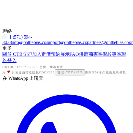
聯絡
+1 (571) 594-
8038
info@onthebias.co
support@onthebias.co
partners@onthebias.co
pr
更多
關於 OTB
立即加入
定價
預約展示
FAQ
供應商專區
學校專區
聯
絡
登入
ONTHEBIAS™ 2026 -
想像，化為真實
用
於舊金山打造
隱私
COOKIES
管理 COOKIES
條款
DPA
著作權
供應商條款
在 WhatsApp 上聊天