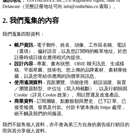
通訊地址：
ONTHEBIAS, Inc., c/o Registered Agent, State of
Delaware（完整註冊地址可向 info@onthebias.co 索取）。
2. 我們蒐集的內容
我們蒐集四類資料：
帳戶資訊
- 電子郵件、姓名、頭像、工作區名稱、電話
（選填）、偏好語言，以及您訂閱時的帳單地址。於您
註冊時或日後在應用程式內提供。
設計內容
- 專案、畫布狀態、OBIE 聊天訊息、生成樣
稿、平面草圖、技術包、您上傳的品牌素材、素材庫收
藏，以及您寄給供應商的詢價單與訊息。
使用遙測資料
- 頁面瀏覽、功能使用、錯誤追蹤、裝置
／瀏覽器類型、IP 位址（寫入時截斷），以及行銷歸因
Cookie（詳見 Cookie 政策）。用以營運及改進產品。
商業資料
- 訂閱層級、點數餘額與歷史、已下訂單、已
接受報價、發票及付款。付款卡號本身由 Stripe 處理，
絕不觸及我們的伺服器。
我們不販售個人資料，亦不會為第三方自身的廣告或行銷目的
而與其分享個人資料。