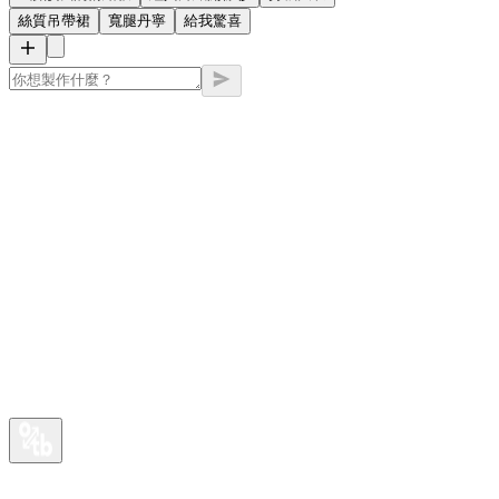
絲質吊帶裙
寬腿丹寧
給我驚喜