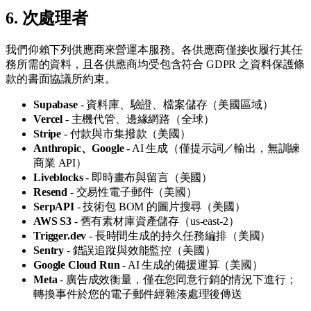
6. 次處理者
我們仰賴下列供應商來營運本服務。各供應商僅接收履行其任
務所需的資料，且各供應商均受包含符合 GDPR 之資料保護條
款的書面協議所約束。
Supabase
- 資料庫、驗證、檔案儲存（美國區域）
Vercel
- 主機代管、邊緣網路（全球）
Stripe
- 付款與市集撥款（美國）
Anthropic、Google
- AI 生成（僅提示詞／輸出，無訓練
商業 API）
Liveblocks
- 即時畫布與留言（美國）
Resend
- 交易性電子郵件（美國）
SerpAPI
- 技術包 BOM 的圖片搜尋（美國）
AWS S3
- 舊有素材庫資產儲存（us-east-2）
Trigger.dev
- 長時間生成的持久任務編排（美國）
Sentry
- 錯誤追蹤與效能監控（美國）
Google Cloud Run
- AI 生成的備援運算（美國）
Meta
- 廣告成效衡量，僅在您同意行銷的情況下進行；
轉換事件於您的電子郵件經雜湊處理後傳送