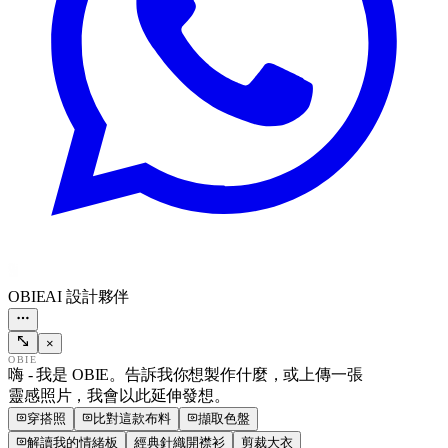
OBIE
AI 設計夥伴
×
OBIE
嗨 - 我是 OBIE。告訴我你想製作什麼，或上傳一張
靈感照片，我會以此延伸發想。
穿搭照
比對這款布料
擷取色盤
解讀我的情緒板
經典針織開襟衫
剪裁大衣