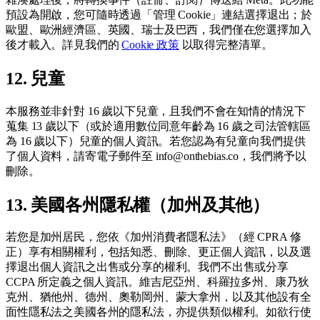
預設為開啟，您可隨時透過「管理 Cookie」連結選擇退出；於
歐盟、歐洲經濟區、英國、瑞士及巴西，我們僅在您選擇加入
後才載入。詳見我們的
Cookie 政策
以取得完整清單。
12. 兒童
本服務並非針對 16 歲以下兒童，且我們不會在知情的情況下
蒐集 13 歲以下（或於適用數位同意年齡為 16 歲之司法管轄區
為 16 歲以下）兒童的個人資訊。若您認為有兒童向我們提供
了個人資料，請寄電子郵件至 info@onthebias.co，我們將予以
刪除。
13. 美國各州隱私權（加州及其他）
若您是加州居民，您依《加州消費者隱私法》（經 CPRA 修
正）享有相關權利，包括知悉、刪除、更正個人資訊，以及選
擇退出個人資訊之出售或分享的權利。我們不出售或分享
CCPA 所定義之個人資訊。維吉尼亞州、科羅拉多州、康乃狄
克州、猶他州、德州、奧勒岡州、蒙大拿州，以及其他設有全
面性隱私法之美國各州的隱私法，亦提供類似權利。如欲行使