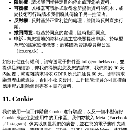
限制權
- 請求我們就特定目的停止處理您的資料。
可攜權
- 以機器可讀格式取得您所提供資料的副本，或
於技術可行時請求我們將其傳輸予另一控管者。
反對權
- 反對基於正當利益的處理，並隨時反對直接行
銷。
撤回同意
- 就基於同意的處理，隨時撤回同意。
申訴
- 向您當地的資料保護主管機關提出申訴。於歐盟
為您的國家監理機關；於英國為資訊委員辦公室
（ico.org.uk）。
如欲行使任何權利，請寄送電子郵件至 info@onthebias.co，並
提供足夠細節，俾我們得辨識您及您的請求。我們將於 30 天
內回覆，就複雜請求得依 GDPR 所允許延長 60 天。除非請求
顯無理由或過度，否則不收取費用。工作區管理員亦可直接自
應用程式刪除個別專案＋畫布資料。
11. Cookie
我們使用一個工作階段 Cookie 進行驗證，以及一個小型偏好
Cookie 來記住您使用中的工作區。我們亦載入 Meta（Facebook
／Instagram）像素以衡量我們的廣告，並在您的電子郵件先經
雜湊處理後，將轉換事件（註冊、訂閱）傳送給 Meta。此功能