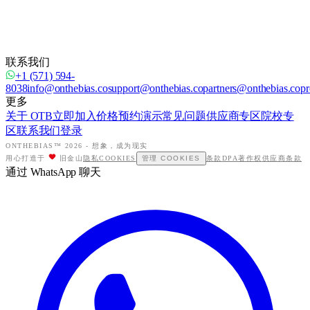
联系我们
+1 (571) 594-
8038
info@onthebias.co
support@onthebias.co
partners@onthebias.co
pr
更多
关于 OTB
立即加入
价格
预约演示
常见问题
供应商专区
院校专
区
联系我们
登录
ONTHEBIAS™ 2026 -
想象，成为现实
用心打造于
旧金山
隐私
COOKIES
管理 COOKIES
条款
DPA
著作权
供应商条款
通过 WhatsApp 聊天