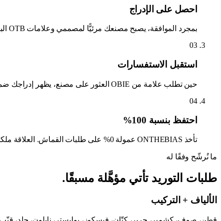
احصل على الإدراج
بمجرد الموافقة، يصبح مصنعك مرئيًّا لمصممي وعلامات OTB الباحثين عن القماش. يوجّه مساعد OBIE طلبات التوريد إلى المصانع التي تطابق متطلبات الألياف + التركيب + الشهادات.
03
استقبل الاستفسارات
حين تطلب علامة من OBIE العثور على مصنع، يظهر إدراجك ضمن النتائج المرتّبة مع تبرير. تتواصل العلامة معك مباشرةً عبر بيانات التواصل الخاصة بك - لا نتوسّط بينكما.
04
احتفظ بنسبة 100%
تأخذ ONTHEBIAS عمولة 0% على طلبات القماش. العلاقة ملكك. نحقّق الإيرادات عبر أدوات التصميم التي تدفع العلامات مقابلها - لا باقتطاع جزء من سلسلة التوريد أبدًا.
ما نُرشّح وفقًا له
طلبات التوريد تأتي مؤهَّلة مسبقًا.
الألياف + التركيب
قطن، صوف، كشمير، حرير، كتّان، فيسكوز، بوليستر، نايلون، جلد، قنّب - وال