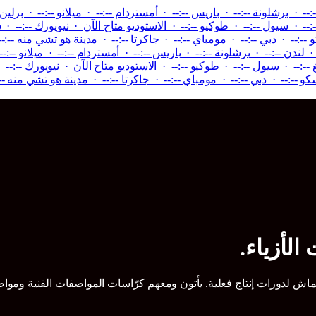
-:-- · برشلونة --:-- · باريس --:-- · أمستردام --:-- · ميلانو --:-- · برلي
:-- · سيول --:-- · طوكيو --:--
·
الاستوديو متاح الآن
·
نيويورك --:-- · س
 --:-- · دبي --:-- · مومباي --:-- · جاكرتا --:-- · مدينة هو تشي منه --:-
 · لندن --:-- · برشلونة --:-- · باريس --:-- · أمستردام --:-- · ميلانو --:
 --:-- · سيول --:-- · طوكيو --:--
·
الاستوديو متاح الآن
·
نيويورك --:-- 
سكو --:-- · دبي --:-- · مومباي --:-- · جاكرتا --:-- · مدينة هو تشي منه --
الأزياء.
ين عن القماش لدورات إنتاج فعلية. يأتون ومعهم كرّاسات المواصفات الفنية و