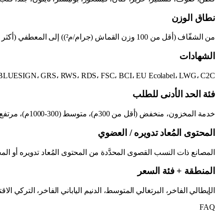
نطاق الوزن
من الشفّاف (أقل من 100 وزن القماش (جرام/م²)) إلى المعطفي (أكثر من 400). يحدّد المصممون النطاق الملائم للقصّة.
الشهادات
GOTS، OEKO-TEX، BLUESIGN، GRS، RWS، RDS، FSC، BCI، EU Ecolabel، LWG، C2C - مطابقة لمت
فئة الحد الأدنى للطلب
خدمة المخزون، منخفض (أقل من 300م)، متوسط (300-1000م)، مرتفع (أكثر من 1000م). يختار المصممون بأنفسهم حسب التفاوت المسموح به لديك.
المحتوى المُعاد تدويره / العضوي
المصانع ذات النسب القصوى المحدَّدة من المحتوى المُعاد تدويره أو ال
المنطقة + فئة السعر
الإيطالي الفاخر، البرتغالي المتوسط، الدنيم الياباني الفاخر، التركي ا
FAQ