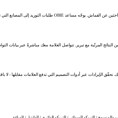
منسوج / التريكو السدائي / التريكو الدائري / الدانتيل / الدباغة.