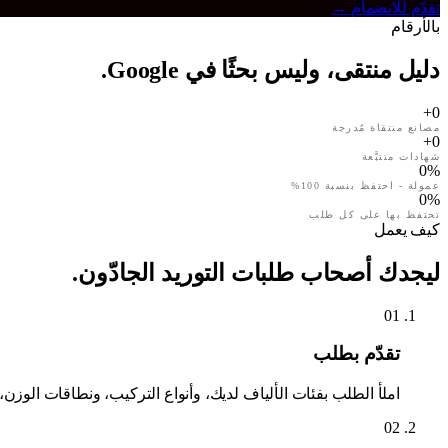
تقدّم للانضمام
→
بالأرقام
دليل منتقى، وليس بحثًا في Google.
+
0
مصانع منتقاة مُدرجة
+
0
شهادات متتبَّعة
0
%
عمولة - احتفظ بنسبة 100%
0
%
تحتفظ بها على كل طلب
كيف يعمل
ليجدك أصحاب طلبات التوريد الجادّون.
01
تقدّم بطلب
املأ الطلب بفئات الألياف لديك، وأنواع التركيب، ونطاقات الوزن
02