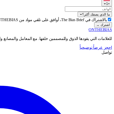
1
+
ما الذي يصفك أكثر؟
بالاشتراك في The Bias Brief، أوافق على تلقي مواد من ONTHEBIAS.
اشترك →
ONTHEBIAS
للعلامات التي يقودها الذوق وللمصممين خلفها. مع المعامل والمصانع و
احجز عرضاً توضيحياً
تواصل