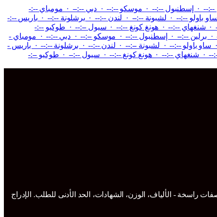
ن --:-- · إسطنبول --:-- · موسكو --:-- · دبي --:-- · مومباي --:-
او باولو --:-- · لشبونة --:-- · لندن --:-- · برشلونة --:-- · باريس --:-
- · شنغهاي --:-- · هونغ كونغ --:-- · سيول --:-- · طوكيو --:-
-- · برلين --:-- · إسطنبول --:-- · موسكو --:-- · دبي --:-- · مومباي -
· ساو باولو --:-- · لشبونة --:-- · لندن --:-- · برشلونة --:-- · باريس -
:-- · شنغهاي --:-- · هونغ كونغ --:-- · سيول --:-- · طوكيو --:-
مواصفات راسخة - الألياف، الوزن، الشهادات، الحد الأدنى للطلب. الإدراج