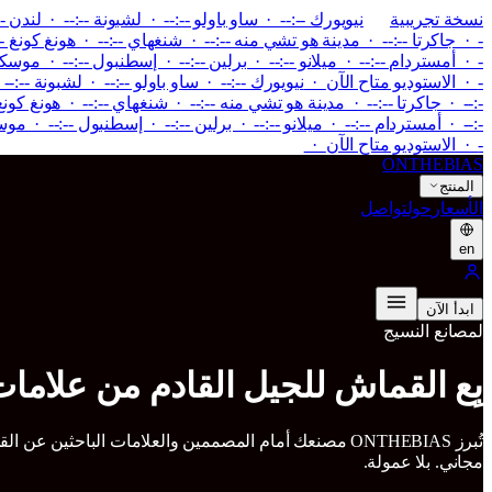
نسخة تجريبية
نيويورك --:-- · ساو باولو --:-- · لشبونة --:-- · لندن -
- · جاكرتا --:-- · مدينة هو تشي منه --:-- · شنغهاي --:-- · هونغ كونغ --
- · أمستردام --:-- · ميلانو --:-- · برلين --:-- · إسطنبول --:-- · موسكو
-
·
الاستوديو متاح الآن
·
نيويورك --:-- · ساو باولو --:-- · لشبونة --:--
-:-- · جاكرتا --:-- · مدينة هو تشي منه --:-- · شنغهاي --:-- · هونغ كونغ
-:-- · أمستردام --:-- · ميلانو --:-- · برلين --:-- · إسطنبول --:-- · مو
-
·
الاستوديو متاح الآن
·
ONTHEBIAS
المنتج
الأسعار
حول
تواصل
en
ابدأ الآن
لمصانع النسيج
بِع القماش للجيل القادم من علامات 
تُبرز ONTHEBIAS مصنعك أمام المصممين والعلامات الباحث
مجاني. بلا عمولة.