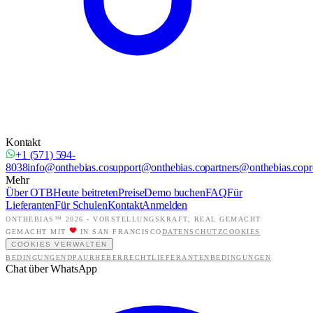
Kontakt
+1 (571) 594-
8038
info@onthebias.co
support@onthebias.co
partners@onthebias.co
pr
Mehr
Über OTB
Heute beitreten
Preise
Demo buchen
FAQ
Für
Lieferanten
Für Schulen
Kontakt
Anmelden
ONTHEBIAS™ 2026 -
VORSTELLUNGSKRAFT, REAL GEMACHT
GEMACHT MIT
IN SAN FRANCISCO
DATENSCHUTZ
COOKIES
COOKIES VERWALTEN
BEDINGUNGEN
DPA
URHEBERRECHT
LIEFERANTENBEDINGUNGEN
Chat über WhatsApp