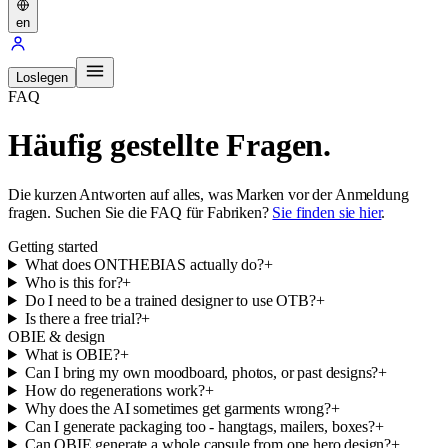
en
Loslegen
FAQ
Häufig gestellte Fragen.
Die kurzen Antworten auf alles, was Marken vor der Anmeldung
fragen. Suchen Sie die FAQ für Fabriken?
Sie finden sie hier
.
Getting started
What does ONTHEBIAS actually do?
+
Who is this for?
+
Do I need to be a trained designer to use OTB?
+
Is there a free trial?
+
OBIE & design
What is OBIE?
+
Can I bring my own moodboard, photos, or past designs?
+
How do regenerations work?
+
Why does the AI sometimes get garments wrong?
+
Can I generate packaging too - hangtags, mailers, boxes?
+
Can OBIE generate a whole capsule from one hero design?
+