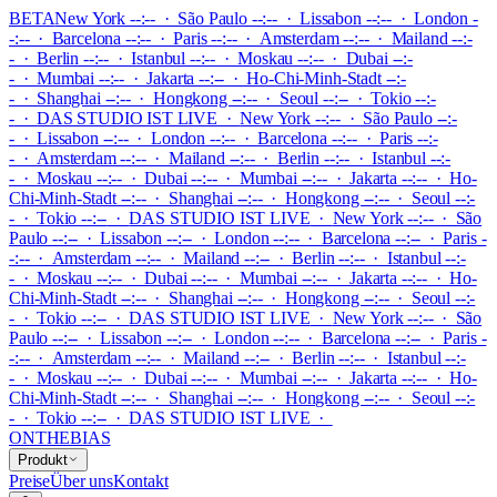
BETA
New York --:-- · São Paulo --:-- · Lissabon --:-- · London -
-:-- · Barcelona --:-- · Paris --:-- · Amsterdam --:-- · Mailand --:-
- · Berlin --:-- · Istanbul --:-- · Moskau --:-- · Dubai --:-
- · Mumbai --:-- · Jakarta --:-- · Ho-Chi-Minh-Stadt --:-
- · Shanghai --:-- · Hongkong --:-- · Seoul --:-- · Tokio --:-
-
·
DAS STUDIO IST LIVE
·
New York --:-- · São Paulo --:-
- · Lissabon --:-- · London --:-- · Barcelona --:-- · Paris --:-
- · Amsterdam --:-- · Mailand --:-- · Berlin --:-- · Istanbul --:-
- · Moskau --:-- · Dubai --:-- · Mumbai --:-- · Jakarta --:-- · Ho-
Chi-Minh-Stadt --:-- · Shanghai --:-- · Hongkong --:-- · Seoul --:-
- · Tokio --:--
·
DAS STUDIO IST LIVE
·
New York --:-- · São
Paulo --:-- · Lissabon --:-- · London --:-- · Barcelona --:-- · Paris -
-:-- · Amsterdam --:-- · Mailand --:-- · Berlin --:-- · Istanbul --:-
- · Moskau --:-- · Dubai --:-- · Mumbai --:-- · Jakarta --:-- · Ho-
Chi-Minh-Stadt --:-- · Shanghai --:-- · Hongkong --:-- · Seoul --:-
- · Tokio --:--
·
DAS STUDIO IST LIVE
·
New York --:-- · São
Paulo --:-- · Lissabon --:-- · London --:-- · Barcelona --:-- · Paris -
-:-- · Amsterdam --:-- · Mailand --:-- · Berlin --:-- · Istanbul --:-
- · Moskau --:-- · Dubai --:-- · Mumbai --:-- · Jakarta --:-- · Ho-
Chi-Minh-Stadt --:-- · Shanghai --:-- · Hongkong --:-- · Seoul --:-
- · Tokio --:--
·
DAS STUDIO IST LIVE
·
ONTHEBIAS
Produkt
Preise
Über uns
Kontakt