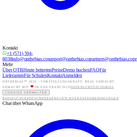
Kontakt
+1 (571) 594-
8038
info@onthebias.co
support@onthebias.co
partners@onthebias.co
pr
Mehr
Über OTB
Heute beitreten
Preise
Demo buchen
FAQ
Für
Lieferanten
Für Schulen
Kontakt
Anmelden
ONTHEBIAS™ 2026 -
VORSTELLUNGSKRAFT, REAL GEMACHT
GEMACHT MIT
IN SAN FRANCISCO
DATENSCHUTZ
COOKIES
COOKIES VERWALTEN
BEDINGUNGEN
DPA
URHEBERRECHT
LIEFERANTENBEDINGUNGEN
Chat über WhatsApp