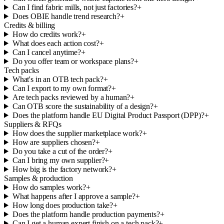
Can I find fabric mills, not just factories?
+
Does OBIE handle trend research?
+
Credits & billing
How do credits work?
+
What does each action cost?
+
Can I cancel anytime?
+
Do you offer team or workspace plans?
+
Tech packs
What's in an OTB tech pack?
+
Can I export to my own format?
+
Are tech packs reviewed by a human?
+
Can OTB score the sustainability of a design?
+
Does the platform handle EU Digital Product Passport (DPP)?
+
Suppliers & RFQs
How does the supplier marketplace work?
+
How are suppliers chosen?
+
Do you take a cut of the order?
+
Can I bring my own supplier?
+
How big is the factory network?
+
Samples & production
How do samples work?
+
What happens after I approve a sample?
+
How long does production take?
+
Does the platform handle production payments?
+
Can I get a human expert finish on a tech pack?
+