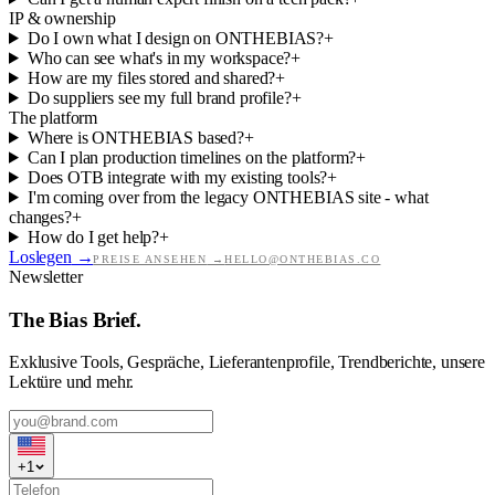
IP & ownership
Do I own what I design on ONTHEBIAS?
+
Who can see what's in my workspace?
+
How are my files stored and shared?
+
Do suppliers see my full brand profile?
+
The platform
Where is ONTHEBIAS based?
+
Can I plan production timelines on the platform?
+
Does OTB integrate with my existing tools?
+
I'm coming over from the legacy ONTHEBIAS site - what
changes?
+
How do I get help?
+
Loslegen
→
PREISE ANSEHEN
→
HELLO@ONTHEBIAS.CO
Newsletter
The Bias Brief.
Exklusive Tools, Gespräche, Lieferantenprofile, Trendberichte, unsere
Lektüre und mehr.
+
1