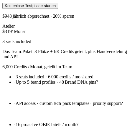
Kostenlose Testphase starten
$948 jährlich abgerechnet · 20% sparen
Atelier
$319
/ Monat
3 seats included
Das Team-Paket. 3 Plätze + 6K Credits geteilt, plus Handveredelung
und API.
6,000 Credits / Monat, geteilt im Team
·
3 seats included · 6,000 credits / mo shared
·
Up to 5 brand profiles · 48 Brand DNA pins
?
·
API access · custom tech-pack templates · priority support
?
·
16 proactive OBIE briefs / month
?