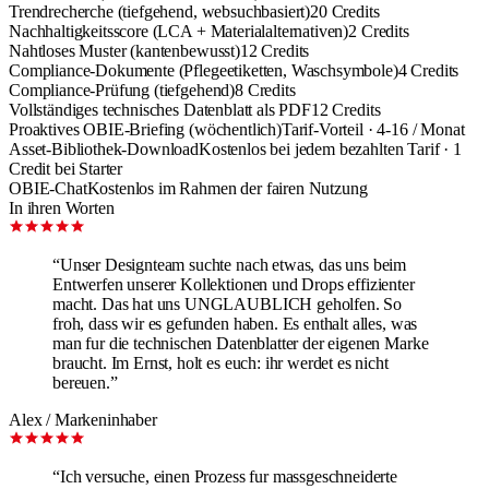
Trendrecherche (tiefgehend, websuchbasiert)
20 Credits
Nachhaltigkeitsscore (LCA + Materialalternativen)
2 Credits
Nahtloses Muster (kantenbewusst)
12 Credits
Compliance-Dokumente (Pflegeetiketten, Waschsymbole)
4 Credits
Compliance-Prüfung (tiefgehend)
8 Credits
Vollständiges technisches Datenblatt als PDF
12 Credits
Proaktives OBIE-Briefing (wöchentlich)
Tarif-Vorteil · 4-16 / Monat
Asset-Bibliothek-Download
Kostenlos bei jedem bezahlten Tarif · 1
Credit bei Starter
OBIE-Chat
Kostenlos im Rahmen der fairen Nutzung
In ihren Worten
“
Unser Designteam suchte nach etwas, das uns beim
Entwerfen unserer Kollektionen und Drops effizienter
macht. Das hat uns UNGLAUBLICH geholfen. So
froh, dass wir es gefunden haben. Es enthalt alles, was
man fur die technischen Datenblatter der eigenen Marke
braucht. Im Ernst, holt es euch: ihr werdet es nicht
bereuen.
”
Alex
/
Markeninhaber
“
Ich versuche, einen Prozess fur massgeschneiderte