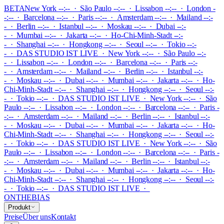
BETA
New York --:-- · São Paulo --:-- · Lissabon --:-- · London -
-:-- · Barcelona --:-- · Paris --:-- · Amsterdam --:-- · Mailand --:-
- · Berlin --:-- · Istanbul --:-- · Moskau --:-- · Dubai --:-
- · Mumbai --:-- · Jakarta --:-- · Ho-Chi-Minh-Stadt --:-
- · Shanghai --:-- · Hongkong --:-- · Seoul --:-- · Tokio --:-
-
·
DAS STUDIO IST LIVE
·
New York --:-- · São Paulo --:-
- · Lissabon --:-- · London --:-- · Barcelona --:-- · Paris --:-
- · Amsterdam --:-- · Mailand --:-- · Berlin --:-- · Istanbul --:-
- · Moskau --:-- · Dubai --:-- · Mumbai --:-- · Jakarta --:-- · Ho-
Chi-Minh-Stadt --:-- · Shanghai --:-- · Hongkong --:-- · Seoul --:-
- · Tokio --:--
·
DAS STUDIO IST LIVE
·
New York --:-- · São
Paulo --:-- · Lissabon --:-- · London --:-- · Barcelona --:-- · Paris -
-:-- · Amsterdam --:-- · Mailand --:-- · Berlin --:-- · Istanbul --:-
- · Moskau --:-- · Dubai --:-- · Mumbai --:-- · Jakarta --:-- · Ho-
Chi-Minh-Stadt --:-- · Shanghai --:-- · Hongkong --:-- · Seoul --:-
- · Tokio --:--
·
DAS STUDIO IST LIVE
·
New York --:-- · São
Paulo --:-- · Lissabon --:-- · London --:-- · Barcelona --:-- · Paris -
-:-- · Amsterdam --:-- · Mailand --:-- · Berlin --:-- · Istanbul --:-
- · Moskau --:-- · Dubai --:-- · Mumbai --:-- · Jakarta --:-- · Ho-
Chi-Minh-Stadt --:-- · Shanghai --:-- · Hongkong --:-- · Seoul --:-
- · Tokio --:--
·
DAS STUDIO IST LIVE
·
ONTHEBIAS
Produkt
Preise
Über uns
Kontakt