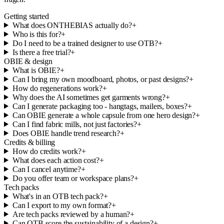
Getting started
What does ONTHEBIAS actually do?
+
Who is this for?
+
Do I need to be a trained designer to use OTB?
+
Is there a free trial?
+
OBIE & design
What is OBIE?
+
Can I bring my own moodboard, photos, or past designs?
+
How do regenerations work?
+
Why does the AI sometimes get garments wrong?
+
Can I generate packaging too - hangtags, mailers, boxes?
+
Can OBIE generate a whole capsule from one hero design?
+
Can I find fabric mills, not just factories?
+
Does OBIE handle trend research?
+
Credits & billing
How do credits work?
+
What does each action cost?
+
Can I cancel anytime?
+
Do you offer team or workspace plans?
+
Tech packs
What's in an OTB tech pack?
+
Can I export to my own format?
+
Are tech packs reviewed by a human?
+
Can OTB score the sustainability of a design?
+