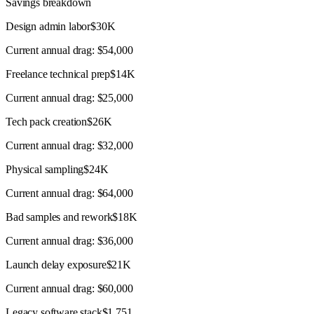
Savings breakdown
Design admin labor
$30K
Current annual drag:
$54,000
Freelance technical prep
$14K
Current annual drag:
$25,000
Tech pack creation
$26K
Current annual drag:
$32,000
Physical sampling
$24K
Current annual drag:
$64,000
Bad samples and rework
$18K
Current annual drag:
$36,000
Launch delay exposure
$21K
Current annual drag:
$60,000
Legacy software stack
$1,751