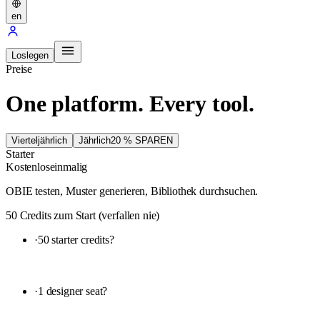
en
Loslegen
Preise
One platform. Every tool.
Vierteljährlich
Jährlich
20 % SPAREN
Starter
Kostenlos
einmalig
OBIE testen, Muster generieren, Bibliothek durchsuchen.
50 Credits zum Start (verfallen nie)
·
50 starter credits
?
·
1 designer seat
?