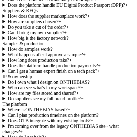
Does the platform handle EU Digital Product Passport (DPP)?
+
Suppliers & RFQs
How does the supplier marketplace work?
+
How are suppliers chosen?
+
Do you take a cut of the order?
+
Can I bring my own supplier?
+
How big is the factory network?
+
Samples & production
How do samples work?
+
What happens after I approve a sample?
+
How long does production take?
+
Does the platform handle production payments?
+
Can I get a human expert finish on a tech pack?
+
IP & ownership
Do I own what I design on ONTHEBIAS?
+
Who can see what's in my workspace?
+
How are my files stored and shared?
+
Do suppliers see my full brand profile?
+
The platform
Where is ONTHEBIAS based?
+
Can I plan production timelines on the platform?
+
Does OTB integrate with my existing tools?
+
I'm coming over from the legacy ONTHEBIAS site - what
changes?
+