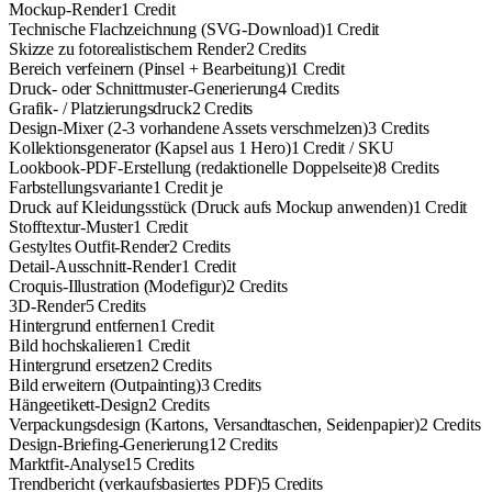
Mockup-Render
1 Credit
Technische Flachzeichnung (SVG-Download)
1 Credit
Skizze zu fotorealistischem Render
2 Credits
Bereich verfeinern (Pinsel + Bearbeitung)
1 Credit
Druck- oder Schnittmuster-Generierung
4 Credits
Grafik- / Platzierungsdruck
2 Credits
Design-Mixer (2-3 vorhandene Assets verschmelzen)
3 Credits
Kollektionsgenerator (Kapsel aus 1 Hero)
1 Credit / SKU
Lookbook-PDF-Erstellung (redaktionelle Doppelseite)
8 Credits
Farbstellungsvariante
1 Credit je
Druck auf Kleidungsstück (Druck aufs Mockup anwenden)
1 Credit
Stofftextur-Muster
1 Credit
Gestyltes Outfit-Render
2 Credits
Detail-Ausschnitt-Render
1 Credit
Croquis-Illustration (Modefigur)
2 Credits
3D-Render
5 Credits
Hintergrund entfernen
1 Credit
Bild hochskalieren
1 Credit
Hintergrund ersetzen
2 Credits
Bild erweitern (Outpainting)
3 Credits
Hängeetikett-Design
2 Credits
Verpackungsdesign (Kartons, Versandtaschen, Seidenpapier)
2 Credits
Design-Briefing-Generierung
12 Credits
Marktfit-Analyse
15 Credits
Trendbericht (verkaufsbasiertes PDF)
5 Credits