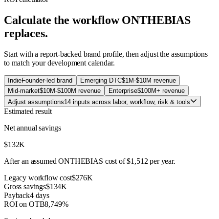
Calculate the workflow ONTHEBIAS
replaces.
Start with a report-backed brand profile, then adjust the assumptions
to match your development calendar.
Indie
Founder-led brand
Emerging DTC
$1M-$10M revenue
Mid-market
$10M-$100M revenue
Enterprise
$100M+ revenue
Adjust assumptions
14 inputs across labor, workflow, risk & tools
Estimated result
Net annual savings
$132K
After an assumed ONTHEBIAS cost of
$1,512
per year.
Legacy workflow cost
$276K
Gross savings
$134K
Payback
4 days
ROI on OTB
8,749%