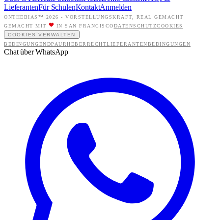
Lieferanten
Für Schulen
Kontakt
Anmelden
ONTHEBIAS™ 2026 -
VORSTELLUNGSKRAFT, REAL GEMACHT
GEMACHT MIT
IN SAN FRANCISCO
DATENSCHUTZ
COOKIES
COOKIES VERWALTEN
BEDINGUNGEN
DPA
URHEBERRECHT
LIEFERANTENBEDINGUNGEN
Chat über WhatsApp