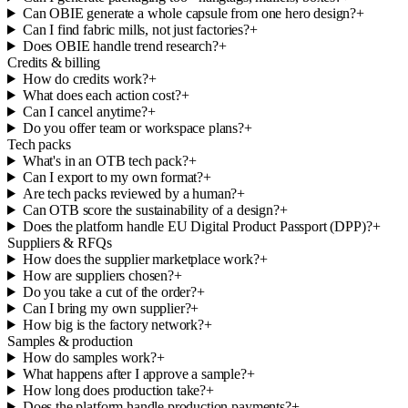
Can OBIE generate a whole capsule from one hero design?
+
Can I find fabric mills, not just factories?
+
Does OBIE handle trend research?
+
Credits & billing
How do credits work?
+
What does each action cost?
+
Can I cancel anytime?
+
Do you offer team or workspace plans?
+
Tech packs
What's in an OTB tech pack?
+
Can I export to my own format?
+
Are tech packs reviewed by a human?
+
Can OTB score the sustainability of a design?
+
Does the platform handle EU Digital Product Passport (DPP)?
+
Suppliers & RFQs
How does the supplier marketplace work?
+
How are suppliers chosen?
+
Do you take a cut of the order?
+
Can I bring my own supplier?
+
How big is the factory network?
+
Samples & production
How do samples work?
+
What happens after I approve a sample?
+
How long does production take?
+
Does the platform handle production payments?
+