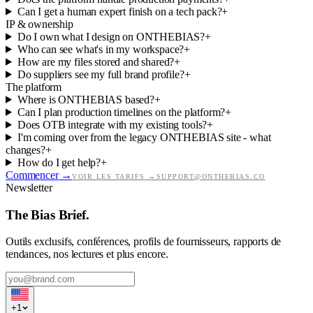
Can I get a human expert finish on a tech pack?
+
IP & ownership
Do I own what I design on ONTHEBIAS?
+
Who can see what's in my workspace?
+
How are my files stored and shared?
+
Do suppliers see my full brand profile?
+
The platform
Where is ONTHEBIAS based?
+
Can I plan production timelines on the platform?
+
Does OTB integrate with my existing tools?
+
I'm coming over from the legacy ONTHEBIAS site - what
changes?
+
How do I get help?
+
Commencer
→
VOIR LES TARIFS
→
SUPPORT@ONTHEBIAS.CO
Newsletter
The Bias Brief.
Outils exclusifs, conférences, profils de fournisseurs, rapports de
tendances, nos lectures et plus encore.
+
1