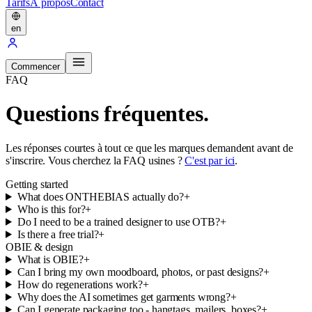
Tarifs
À propos
Contact
en
Commencer
FAQ
Questions fréquentes.
Les réponses courtes à tout ce que les marques demandent avant de
s'inscrire. Vous cherchez la FAQ usines ?
C'est par ici
.
Getting started
What does ONTHEBIAS actually do?
+
Who is this for?
+
Do I need to be a trained designer to use OTB?
+
Is there a free trial?
+
OBIE & design
What is OBIE?
+
Can I bring my own moodboard, photos, or past designs?
+
How do regenerations work?
+
Why does the AI sometimes get garments wrong?
+
Can I generate packaging too - hangtags, mailers, boxes?
+