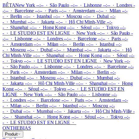
BÊTA
New York --:-- · São Paulo --:-- · Lisbonne --:-- · Londres -
-:-- · Barcelone --:-- · Paris --:-- · Amsterdam --:-- · Milan --:-
- · Berlin --:-- · Istanbul --:-- · Moscou --:-- · Dubaï --:-
- · Mumbai --:-- · Jakarta --:-- · Hô Chi Minh-Ville --:-
- · Shanghai --:-- · Hong Kong --:-- · Séoul --:-- · Tokyo --:-
-
·
LE STUDIO EST EN LIGNE
·
New York --:-- · São Paulo -
-:-- · Lisbonne --:-- · Londres --:-- · Barcelone --:-- · Paris --:-
- · Amsterdam --:-- · Milan --:-- · Berlin --:-- · Istanbul --:-
- · Moscou --:-- · Dubaï --:-- · Mumbai --:-- · Jakarta --:-- · Hô
Chi Minh-Ville --:-- · Shanghai --:-- · Hong Kong --:-- · Séoul --:-
- · Tokyo --:--
·
LE STUDIO EST EN LIGNE
·
New York --:-
- · São Paulo --:-- · Lisbonne --:-- · Londres --:-- · Barcelone --:-
- · Paris --:-- · Amsterdam --:-- · Milan --:-- · Berlin --:-
- · Istanbul --:-- · Moscou --:-- · Dubaï --:-- · Mumbai --:-
- · Jakarta --:-- · Hô Chi Minh-Ville --:-- · Shanghai --:-- · Hong
Kong --:-- · Séoul --:-- · Tokyo --:--
·
LE STUDIO EST EN
LIGNE
·
New York --:-- · São Paulo --:-- · Lisbonne --:-
- · Londres --:-- · Barcelone --:-- · Paris --:-- · Amsterdam --:-
- · Milan --:-- · Berlin --:-- · Istanbul --:-- · Moscou --:-
- · Dubaï --:-- · Mumbai --:-- · Jakarta --:-- · Hô Chi Minh-Ville -
-:-- · Shanghai --:-- · Hong Kong --:-- · Séoul --:-- · Tokyo --:-
-
·
LE STUDIO EST EN LIGNE
·
ONTHEBIAS
Produit