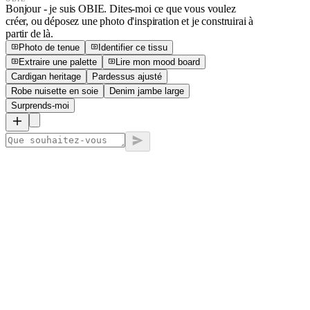
Bonjour - je suis OBIE. Dites-moi ce que vous voulez
créer, ou déposez une photo d'inspiration et je construirai à
partir de là.
Photo de tenue
Identifier ce tissu
Extraire une palette
Lire mon mood board
Cardigan heritage
Pardessus ajusté
Robe nuisette en soie
Denim jambe large
Surprends-moi