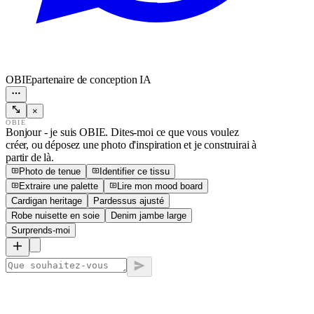
OBIE
partenaire de conception IA
×
OBIE
Bonjour - je suis OBIE. Dites-moi ce que vous voulez
créer, ou déposez une photo d'inspiration et je construirai à
partir de là.
Photo de tenue
Identifier ce tissu
Extraire une palette
Lire mon mood board
Cardigan heritage
Pardessus ajusté
Robe nuisette en soie
Denim jambe large
Surprends-moi