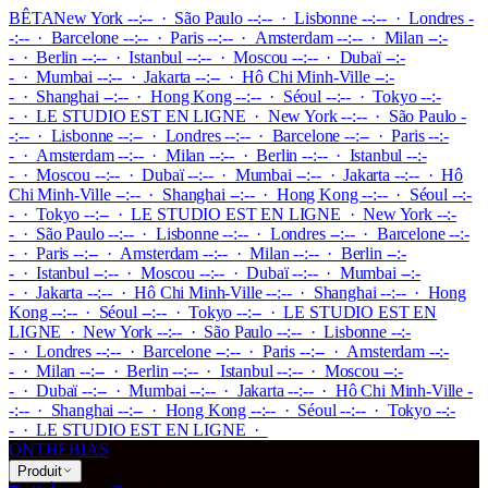
BÊTA
New York --:-- · São Paulo --:-- · Lisbonne --:-- · Londres -
-:-- · Barcelone --:-- · Paris --:-- · Amsterdam --:-- · Milan --:-
- · Berlin --:-- · Istanbul --:-- · Moscou --:-- · Dubaï --:-
- · Mumbai --:-- · Jakarta --:-- · Hô Chi Minh-Ville --:-
- · Shanghai --:-- · Hong Kong --:-- · Séoul --:-- · Tokyo --:-
-
·
LE STUDIO EST EN LIGNE
·
New York --:-- · São Paulo -
-:-- · Lisbonne --:-- · Londres --:-- · Barcelone --:-- · Paris --:-
- · Amsterdam --:-- · Milan --:-- · Berlin --:-- · Istanbul --:-
- · Moscou --:-- · Dubaï --:-- · Mumbai --:-- · Jakarta --:-- · Hô
Chi Minh-Ville --:-- · Shanghai --:-- · Hong Kong --:-- · Séoul --:-
- · Tokyo --:--
·
LE STUDIO EST EN LIGNE
·
New York --:-
- · São Paulo --:-- · Lisbonne --:-- · Londres --:-- · Barcelone --:-
- · Paris --:-- · Amsterdam --:-- · Milan --:-- · Berlin --:-
- · Istanbul --:-- · Moscou --:-- · Dubaï --:-- · Mumbai --:-
- · Jakarta --:-- · Hô Chi Minh-Ville --:-- · Shanghai --:-- · Hong
Kong --:-- · Séoul --:-- · Tokyo --:--
·
LE STUDIO EST EN
LIGNE
·
New York --:-- · São Paulo --:-- · Lisbonne --:-
- · Londres --:-- · Barcelone --:-- · Paris --:-- · Amsterdam --:-
- · Milan --:-- · Berlin --:-- · Istanbul --:-- · Moscou --:-
- · Dubaï --:-- · Mumbai --:-- · Jakarta --:-- · Hô Chi Minh-Ville -
-:-- · Shanghai --:-- · Hong Kong --:-- · Séoul --:-- · Tokyo --:-
-
·
LE STUDIO EST EN LIGNE
·
ONTHEBIAS
Produit