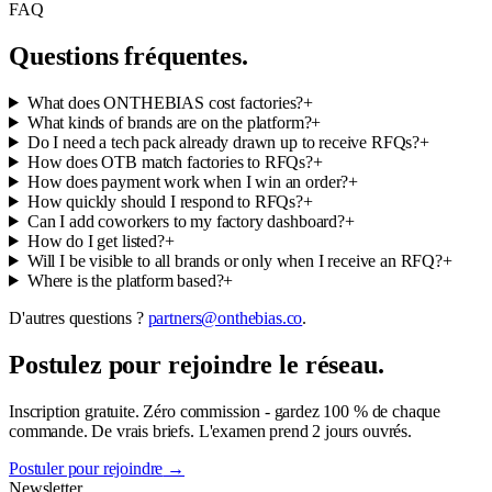
FAQ
Questions fréquentes.
What does ONTHEBIAS cost factories?
+
What kinds of brands are on the platform?
+
Do I need a tech pack already drawn up to receive RFQs?
+
How does OTB match factories to RFQs?
+
How does payment work when I win an order?
+
How quickly should I respond to RFQs?
+
Can I add coworkers to my factory dashboard?
+
How do I get listed?
+
Will I be visible to all brands or only when I receive an RFQ?
+
Where is the platform based?
+
D'autres questions ?
partners@onthebias.co
.
Postulez pour rejoindre le réseau.
Inscription gratuite. Zéro commission - gardez 100 % de chaque
commande. De vrais briefs. L'examen prend 2 jours ouvrés.
Postuler pour rejoindre
→
Newsletter