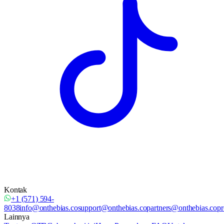
Kontak
+1 (571) 594-
8038
info@onthebias.co
support@onthebias.co
partners@onthebias.co
pr
Lainnya