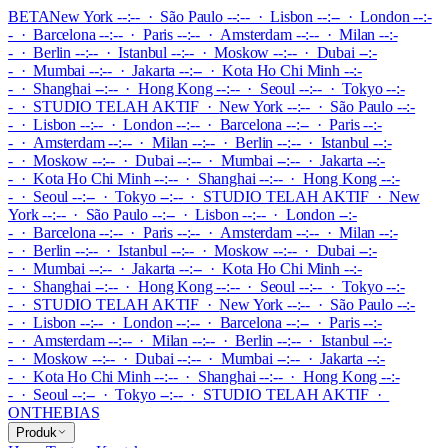
BETA
New York --:-- · São Paulo --:-- · Lisbon --:-- · London --:-
- · Barcelona --:-- · Paris --:-- · Amsterdam --:-- · Milan --:-
- · Berlin --:-- · Istanbul --:-- · Moskow --:-- · Dubai --:-
- · Mumbai --:-- · Jakarta --:-- · Kota Ho Chi Minh --:-
- · Shanghai --:-- · Hong Kong --:-- · Seoul --:-- · Tokyo --:-
-
·
STUDIO TELAH AKTIF
·
New York --:-- · São Paulo --:-
- · Lisbon --:-- · London --:-- · Barcelona --:-- · Paris --:-
- · Amsterdam --:-- · Milan --:-- · Berlin --:-- · Istanbul --:-
- · Moskow --:-- · Dubai --:-- · Mumbai --:-- · Jakarta --:-
- · Kota Ho Chi Minh --:-- · Shanghai --:-- · Hong Kong --:-
- · Seoul --:-- · Tokyo --:--
·
STUDIO TELAH AKTIF
·
New
York --:-- · São Paulo --:-- · Lisbon --:-- · London --:-
- · Barcelona --:-- · Paris --:-- · Amsterdam --:-- · Milan --:-
- · Berlin --:-- · Istanbul --:-- · Moskow --:-- · Dubai --:-
- · Mumbai --:-- · Jakarta --:-- · Kota Ho Chi Minh --:-
- · Shanghai --:-- · Hong Kong --:-- · Seoul --:-- · Tokyo --:-
-
·
STUDIO TELAH AKTIF
·
New York --:-- · São Paulo --:-
- · Lisbon --:-- · London --:-- · Barcelona --:-- · Paris --:-
- · Amsterdam --:-- · Milan --:-- · Berlin --:-- · Istanbul --:-
- · Moskow --:-- · Dubai --:-- · Mumbai --:-- · Jakarta --:-
- · Kota Ho Chi Minh --:-- · Shanghai --:-- · Hong Kong --:-
- · Seoul --:-- · Tokyo --:--
·
STUDIO TELAH AKTIF
·
ONTHEBIAS
Produk