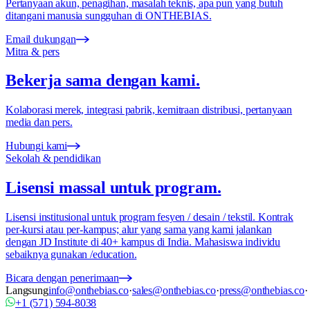
Pertanyaan akun, penagihan, masalah teknis, apa pun yang butuh
ditangani manusia sungguhan di ONTHEBIAS.
Email dukungan
Mitra & pers
Bekerja sama dengan kami.
Kolaborasi merek, integrasi pabrik, kemitraan distribusi, pertanyaan
media dan pers.
Hubungi kami
Sekolah & pendidikan
Lisensi massal untuk program.
Lisensi institusional untuk program fesyen / desain / tekstil. Kontrak
per-kursi atau per-kampus; alur yang sama yang kami jalankan
dengan JD Institute di 40+ kampus di India. Mahasiswa individu
sebaiknya gunakan /education.
Bicara dengan penerimaan
Langsung
info@onthebias.co
·
sales@onthebias.co
·
press@onthebias.co
·
+1 (571) 594-8038