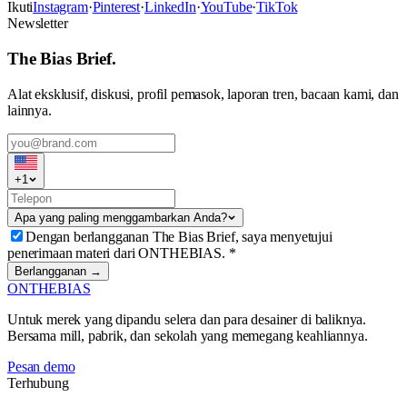
Ikuti
Instagram
·
Pinterest
·
LinkedIn
·
YouTube
·
TikTok
Newsletter
The Bias Brief.
Alat eksklusif, diskusi, profil pemasok, laporan tren, bacaan kami, dan
lainnya.
+
1
Apa yang paling menggambarkan Anda?
Dengan berlangganan The Bias Brief, saya menyetujui
penerimaan materi dari ONTHEBIAS.
*
Berlangganan →
ONTHEBIAS
Untuk merek yang dipandu selera dan para desainer di baliknya.
Bersama mill, pabrik, dan sekolah yang memegang keahliannya.
Pesan demo
Terhubung