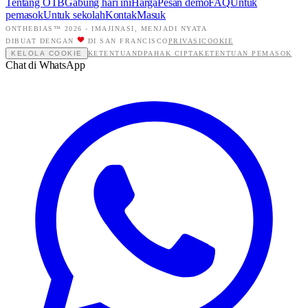
Tentang OTB
Gabung hari ini
Harga
Pesan demo
FAQ
Untuk
pemasok
Untuk sekolah
Kontak
Masuk
ONTHEBIAS™ 2026 -
IMAJINASI, MENJADI NYATA
DIBUAT DENGAN
DI SAN FRANCISCO
PRIVASI
COOKIE
KELOLA COOKIE
KETENTUAN
DPA
HAK CIPTA
KETENTUAN PEMASOK
Chat di WhatsApp