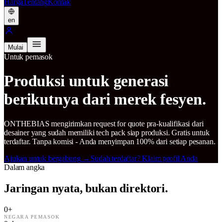
Harga
Tentang
Kontak
en
Mulai
Untuk pemasok
Produksi untuk generasi
berikutnya dari merek fesyen.
ONTHEBIAS mengirimkan request for quote pra-kualifikasi dari
desainer yang sudah memiliki tech pack siap produksi. Gratis untuk
terdaftar. Tanpa komisi - Anda menyimpan 100% dari setiap pesanan.
Ajukan untuk bergabung
→
Sudah terdaftar? Klaim profil Anda
Dalam angka
Jaringan nyata, bukan direktori.
0
+
NEGARA PEMASOK