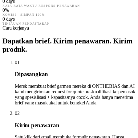
0
days
RATA-RATA WAKTU RESPONS PENAWARAN
0
%
KOMISI - SIMPAN 100%
0
days
TINJAUAN PENDAFTARAN
Cara kerjanya
Dapatkan brief. Kirim penawaran. Kirim
produk.
01
Dipasangkan
Merek membuat brief garmen mereka di ONTHEBIAS dan AI
kami mengirimkan request for quote pra-kualifikasi ke pemasok
yang spesialisasi + kapasitasnya cocok. Anda hanya menerima
brief yang masuk akal untuk bengkel Anda.
02
Kirim penawaran
Satu klik dari email membuka formulir penawaran. Harga,