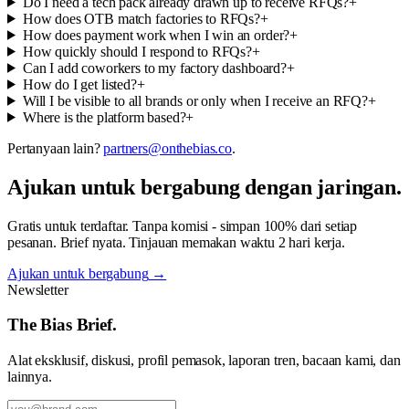
Do I need a tech pack already drawn up to receive RFQs?
+
How does OTB match factories to RFQs?
+
How does payment work when I win an order?
+
How quickly should I respond to RFQs?
+
Can I add coworkers to my factory dashboard?
+
How do I get listed?
+
Will I be visible to all brands or only when I receive an RFQ?
+
Where is the platform based?
+
Pertanyaan lain?
partners@onthebias.co
.
Ajukan untuk bergabung dengan jaringan.
Gratis untuk terdaftar. Tanpa komisi - simpan 100% dari setiap
pesanan. Brief nyata. Tinjauan memakan waktu 2 hari kerja.
Ajukan untuk bergabung
→
Newsletter
The Bias Brief.
Alat eksklusif, diskusi, profil pemasok, laporan tren, bacaan kami, dan
lainnya.