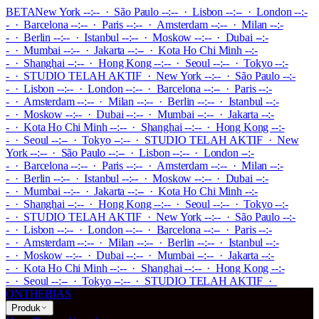
BETA
New York --:-- · São Paulo --:-- · Lisbon --:-- · London --:-
- · Barcelona --:-- · Paris --:-- · Amsterdam --:-- · Milan --:-
- · Berlin --:-- · Istanbul --:-- · Moskow --:-- · Dubai --:-
- · Mumbai --:-- · Jakarta --:-- · Kota Ho Chi Minh --:-
- · Shanghai --:-- · Hong Kong --:-- · Seoul --:-- · Tokyo --:-
-
·
STUDIO TELAH AKTIF
·
New York --:-- · São Paulo --:-
- · Lisbon --:-- · London --:-- · Barcelona --:-- · Paris --:-
- · Amsterdam --:-- · Milan --:-- · Berlin --:-- · Istanbul --:-
- · Moskow --:-- · Dubai --:-- · Mumbai --:-- · Jakarta --:-
- · Kota Ho Chi Minh --:-- · Shanghai --:-- · Hong Kong --:-
- · Seoul --:-- · Tokyo --:--
·
STUDIO TELAH AKTIF
·
New
York --:-- · São Paulo --:-- · Lisbon --:-- · London --:-
- · Barcelona --:-- · Paris --:-- · Amsterdam --:-- · Milan --:-
- · Berlin --:-- · Istanbul --:-- · Moskow --:-- · Dubai --:-
- · Mumbai --:-- · Jakarta --:-- · Kota Ho Chi Minh --:-
- · Shanghai --:-- · Hong Kong --:-- · Seoul --:-- · Tokyo --:-
-
·
STUDIO TELAH AKTIF
·
New York --:-- · São Paulo --:-
- · Lisbon --:-- · London --:-- · Barcelona --:-- · Paris --:-
- · Amsterdam --:-- · Milan --:-- · Berlin --:-- · Istanbul --:-
- · Moskow --:-- · Dubai --:-- · Mumbai --:-- · Jakarta --:-
- · Kota Ho Chi Minh --:-- · Shanghai --:-- · Hong Kong --:-
- · Seoul --:-- · Tokyo --:--
·
STUDIO TELAH AKTIF
·
ONTHEBIAS
Produk