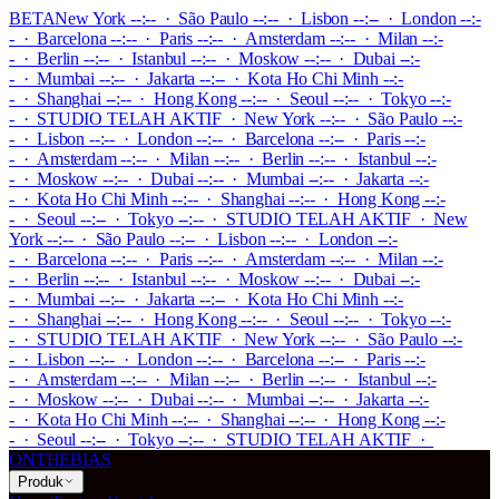
BETA
New York --:-- · São Paulo --:-- · Lisbon --:-- · London --:-
- · Barcelona --:-- · Paris --:-- · Amsterdam --:-- · Milan --:-
- · Berlin --:-- · Istanbul --:-- · Moskow --:-- · Dubai --:-
- · Mumbai --:-- · Jakarta --:-- · Kota Ho Chi Minh --:-
- · Shanghai --:-- · Hong Kong --:-- · Seoul --:-- · Tokyo --:-
-
·
STUDIO TELAH AKTIF
·
New York --:-- · São Paulo --:-
- · Lisbon --:-- · London --:-- · Barcelona --:-- · Paris --:-
- · Amsterdam --:-- · Milan --:-- · Berlin --:-- · Istanbul --:-
- · Moskow --:-- · Dubai --:-- · Mumbai --:-- · Jakarta --:-
- · Kota Ho Chi Minh --:-- · Shanghai --:-- · Hong Kong --:-
- · Seoul --:-- · Tokyo --:--
·
STUDIO TELAH AKTIF
·
New
York --:-- · São Paulo --:-- · Lisbon --:-- · London --:-
- · Barcelona --:-- · Paris --:-- · Amsterdam --:-- · Milan --:-
- · Berlin --:-- · Istanbul --:-- · Moskow --:-- · Dubai --:-
- · Mumbai --:-- · Jakarta --:-- · Kota Ho Chi Minh --:-
- · Shanghai --:-- · Hong Kong --:-- · Seoul --:-- · Tokyo --:-
-
·
STUDIO TELAH AKTIF
·
New York --:-- · São Paulo --:-
- · Lisbon --:-- · London --:-- · Barcelona --:-- · Paris --:-
- · Amsterdam --:-- · Milan --:-- · Berlin --:-- · Istanbul --:-
- · Moskow --:-- · Dubai --:-- · Mumbai --:-- · Jakarta --:-
- · Kota Ho Chi Minh --:-- · Shanghai --:-- · Hong Kong --:-
- · Seoul --:-- · Tokyo --:--
·
STUDIO TELAH AKTIF
·
ONTHEBIAS
Produk