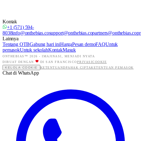
Kontak
+1 (571) 594-
8038
info@onthebias.co
support@onthebias.co
partners@onthebias.co
pr
Lainnya
Tentang OTB
Gabung hari ini
Harga
Pesan demo
FAQ
Untuk
pemasok
Untuk sekolah
Kontak
Masuk
ONTHEBIAS™ 2026 -
IMAJINASI, MENJADI NYATA
DIBUAT DENGAN
DI SAN FRANCISCO
PRIVASI
COOKIE
KELOLA COOKIE
KETENTUAN
DPA
HAK CIPTA
KETENTUAN PEMASOK
Chat di WhatsApp