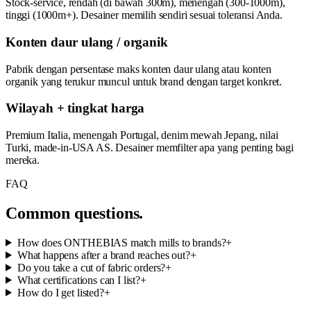
Stock-service, rendah (di bawah 300m), menengah (300-1000m),
tinggi (1000m+). Desainer memilih sendiri sesuai toleransi Anda.
Konten daur ulang / organik
Pabrik dengan persentase maks konten daur ulang atau konten
organik yang terukur muncul untuk brand dengan target konkret.
Wilayah + tingkat harga
Premium Italia, menengah Portugal, denim mewah Jepang, nilai
Turki, made-in-USA AS. Desainer memfilter apa yang penting bagi
mereka.
FAQ
Common questions.
How does ONTHEBIAS match mills to brands?
+
What happens after a brand reaches out?
+
Do you take a cut of fabric orders?
+
What certifications can I list?
+
How do I get listed?
+