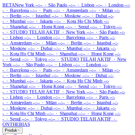
BETA
New York --:-- · São Paulo --:-- · Lisbon --:-- · London --:-
- · Barcelona --:-- · Paris --:-- · Amsterdam --:-- · Milan --:-
- · Berlin --:-- · Istanbul --:-- · Moskow --:-- · Dubai --:-
- · Mumbai --:-- · Jakarta --:-- · Kota Ho Chi Minh --:-
- · Shanghai --:-- · Hong Kong --:-- · Seoul --:-- · Tokyo --:-
-
·
STUDIO TELAH AKTIF
·
New York --:-- · São Paulo --:-
- · Lisbon --:-- · London --:-- · Barcelona --:-- · Paris --:-
- · Amsterdam --:-- · Milan --:-- · Berlin --:-- · Istanbul --:-
- · Moskow --:-- · Dubai --:-- · Mumbai --:-- · Jakarta --:-
- · Kota Ho Chi Minh --:-- · Shanghai --:-- · Hong Kong --:-
- · Seoul --:-- · Tokyo --:--
·
STUDIO TELAH AKTIF
·
New
York --:-- · São Paulo --:-- · Lisbon --:-- · London --:-
- · Barcelona --:-- · Paris --:-- · Amsterdam --:-- · Milan --:-
- · Berlin --:-- · Istanbul --:-- · Moskow --:-- · Dubai --:-
- · Mumbai --:-- · Jakarta --:-- · Kota Ho Chi Minh --:-
- · Shanghai --:-- · Hong Kong --:-- · Seoul --:-- · Tokyo --:-
-
·
STUDIO TELAH AKTIF
·
New York --:-- · São Paulo --:-
- · Lisbon --:-- · London --:-- · Barcelona --:-- · Paris --:-
- · Amsterdam --:-- · Milan --:-- · Berlin --:-- · Istanbul --:-
- · Moskow --:-- · Dubai --:-- · Mumbai --:-- · Jakarta --:-
- · Kota Ho Chi Minh --:-- · Shanghai --:-- · Hong Kong --:-
- · Seoul --:-- · Tokyo --:--
·
STUDIO TELAH AKTIF
·
ONTHEBIAS
Produk