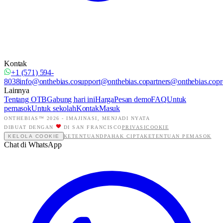
Kontak
+1 (571) 594-
8038
info@onthebias.co
support@onthebias.co
partners@onthebias.co
pr
Lainnya
Tentang OTB
Gabung hari ini
Harga
Pesan demo
FAQ
Untuk
pemasok
Untuk sekolah
Kontak
Masuk
ONTHEBIAS™ 2026 -
IMAJINASI, MENJADI NYATA
DIBUAT DENGAN
DI SAN FRANCISCO
PRIVASI
COOKIE
KELOLA COOKIE
KETENTUAN
DPA
HAK CIPTA
KETENTUAN PEMASOK
Chat di WhatsApp