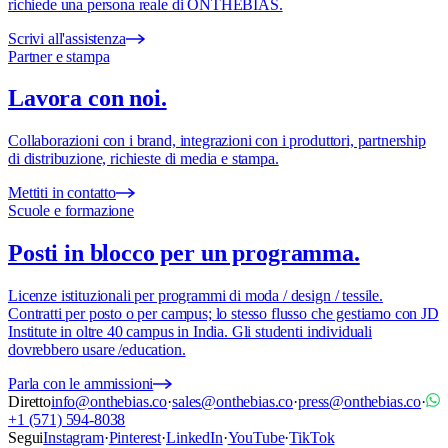
richiede una persona reale di ONTHEBIAS.
Scrivi all'assistenza
Partner e stampa
Lavora con noi.
Collaborazioni con i brand, integrazioni con i produttori, partnership
di distribuzione, richieste di media e stampa.
Mettiti in contatto
Scuole e formazione
Posti in blocco per un programma.
Licenze istituzionali per programmi di moda / design / tessile.
Contratti per posto o per campus; lo stesso flusso che gestiamo con JD
Institute in oltre 40 campus in India. Gli studenti individuali
dovrebbero usare /education.
Parla con le ammissioni
Diretto
info@onthebias.co
·
sales@onthebias.co
·
press@onthebias.co
·
+1 (571) 594-8038
Segui
Instagram
·
Pinterest
·
LinkedIn
·
YouTube
·
TikTok