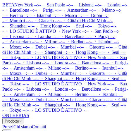
BETA
New York --:-- · San Paolo --:-- · Lisbona --:-- · Londra --:-
- · Barcellona --:-- · Parigi --:-- · Amsterdam --:-- · Milano --:-
- · Berlino --:-- · Istanbul --:-- · Mosca --:-- · Dubai --:-
- · Mumbai --:-- · Giacarta --:-- · Città di Ho Chi Minh --:-
- · Shanghai --:-- · Hong Kong --:-- · Seul --:-- · Tokyo --:-
-
·
LO STUDIO È ATTIVO
·
New York --:-- · San Paolo --:-
- · Lisbona --:-- · Londra --:-- · Barcellona --:-- · Parigi --:-
- · Amsterdam --:-- · Milano --:-- · Berlino --:-- · Istanbul --:-
- · Mosca --:-- · Dubai --:-- · Mumbai --:-- · Giacarta --:-- · Città
di Ho Chi Minh --:-- · Shanghai --:-- · Hong Kong --:-- · Seul --:-
- · Tokyo --:--
·
LO STUDIO È ATTIVO
·
New York --:-- · San
Paolo --:-- · Lisbona --:-- · Londra --:-- · Barcellona --:-- · Parigi -
-:-- · Amsterdam --:-- · Milano --:-- · Berlino --:-- · Istanbul --:-
- · Mosca --:-- · Dubai --:-- · Mumbai --:-- · Giacarta --:-- · Città
di Ho Chi Minh --:-- · Shanghai --:-- · Hong Kong --:-- · Seul --:-
- · Tokyo --:--
·
LO STUDIO È ATTIVO
·
New York --:-- · San
Paolo --:-- · Lisbona --:-- · Londra --:-- · Barcellona --:-- · Parigi -
-:-- · Amsterdam --:-- · Milano --:-- · Berlino --:-- · Istanbul --:-
- · Mosca --:-- · Dubai --:-- · Mumbai --:-- · Giacarta --:-- · Città
di Ho Chi Minh --:-- · Shanghai --:-- · Hong Kong --:-- · Seul --:-
- · Tokyo --:--
·
LO STUDIO È ATTIVO
·
ONTHEBIAS
Prodotto
Prezzi
Chi siamo
Contatti