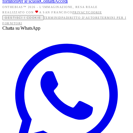
fornitori
Per le scuole
Contatti
Accedi
ONTHEBIAS™ 2026 -
L'IMMAGINAZIONE, RESA REALE
REALIZZATO CON
A SAN FRANCISCO
PRIVACY
COOKIE
GESTISCI I COOKIE
TERMINI
DPA
DIRITTO D'AUTORE
TERMINI PER I
FORNITORI
Chatta su WhatsApp