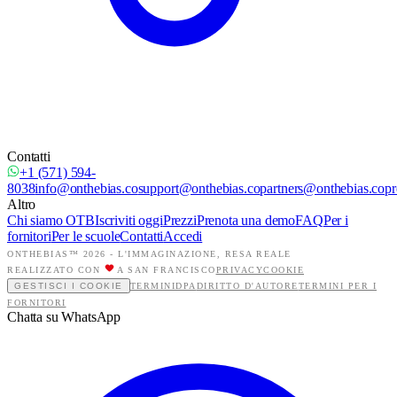
Contatti
+1 (571) 594-
8038
info@onthebias.co
support@onthebias.co
partners@onthebias.co
pr
Altro
Chi siamo OTB
Iscriviti oggi
Prezzi
Prenota una demo
FAQ
Per i
fornitori
Per le scuole
Contatti
Accedi
ONTHEBIAS™ 2026 -
L'IMMAGINAZIONE, RESA REALE
REALIZZATO CON
A SAN FRANCISCO
PRIVACY
COOKIE
GESTISCI I COOKIE
TERMINI
DPA
DIRITTO D'AUTORE
TERMINI PER I
FORNITORI
Chatta su WhatsApp