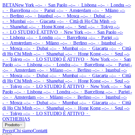
BETA
New York --:-- · San Paolo --:-- · Lisbona --:-- · Londra --:-
- · Barcellona --:-- · Parigi --:-- · Amsterdam --:-- · Milano --:-
- · Berlino --:-- · Istanbul --:-- · Mosca --:-- · Dubai --:-
- · Mumbai --:-- · Giacarta --:-- · Città di Ho Chi Minh --:-
- · Shanghai --:-- · Hong Kong --:-- · Seul --:-- · Tokyo --:-
-
·
LO STUDIO È ATTIVO
·
New York --:-- · San Paolo --:-
- · Lisbona --:-- · Londra --:-- · Barcellona --:-- · Parigi --:-
- · Amsterdam --:-- · Milano --:-- · Berlino --:-- · Istanbul --:-
- · Mosca --:-- · Dubai --:-- · Mumbai --:-- · Giacarta --:-- · Città
di Ho Chi Minh --:-- · Shanghai --:-- · Hong Kong --:-- · Seul --:-
- · Tokyo --:--
·
LO STUDIO È ATTIVO
·
New York --:-- · San
Paolo --:-- · Lisbona --:-- · Londra --:-- · Barcellona --:-- · Parigi -
-:-- · Amsterdam --:-- · Milano --:-- · Berlino --:-- · Istanbul --:-
- · Mosca --:-- · Dubai --:-- · Mumbai --:-- · Giacarta --:-- · Città
di Ho Chi Minh --:-- · Shanghai --:-- · Hong Kong --:-- · Seul --:-
- · Tokyo --:--
·
LO STUDIO È ATTIVO
·
New York --:-- · San
Paolo --:-- · Lisbona --:-- · Londra --:-- · Barcellona --:-- · Parigi -
-:-- · Amsterdam --:-- · Milano --:-- · Berlino --:-- · Istanbul --:-
- · Mosca --:-- · Dubai --:-- · Mumbai --:-- · Giacarta --:-- · Città
di Ho Chi Minh --:-- · Shanghai --:-- · Hong Kong --:-- · Seul --:-
- · Tokyo --:--
·
LO STUDIO È ATTIVO
·
ONTHEBIAS
Prodotto
Prezzi
Chi siamo
Contatti