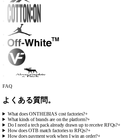
FAQ
よくある質問。
What does ONTHEBIAS cost factories?
+
What kinds of brands are on the platform?
+
Do I need a tech pack already drawn up to receive RFQs?
+
How does OTB match factories to RFQs?
+
How does payment work when I win an order?
+