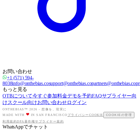
お問い合わせ
+1 (571) 594-
8038
info@onthebias.co
support@onthebias.co
partners@onthebias.co
pr
もっと見る
OTBについて
今すぐ参加
料金
デモを予約
FAQ
サプライヤー向
け
スクール向け
お問い合わせ
ログイン
ONTHEBIAS™ 2026 -
想像を、現実に
MADE WITH
IN SAN FRANCISCO
プライバシー
COOKIE
COOKIEの管理
利用規約
DPA
著作権
サプライヤー規約
WhatsAppでチャット