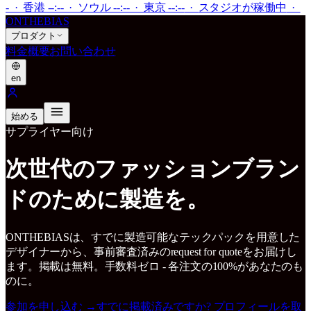
- · 香港 --:-- · ソウル --:-- · 東京 --:--
·
スタジオが稼働中
·
ONTHEBIAS
プロダクト
料金
概要
お問い合わせ
en
始める
サプライヤー向け
次世代のファッションブラン
ドのために製造を。
ONTHEBIASは、すでに製造可能なテックパックを用意した
デザイナーから、事前審査済みのrequest for quoteをお届けし
ます。掲載は無料。手数料ゼロ - 各注文の100%があなたのも
のに。
参加を申し込む
→
すでに掲載済みですか? プロフィールを取