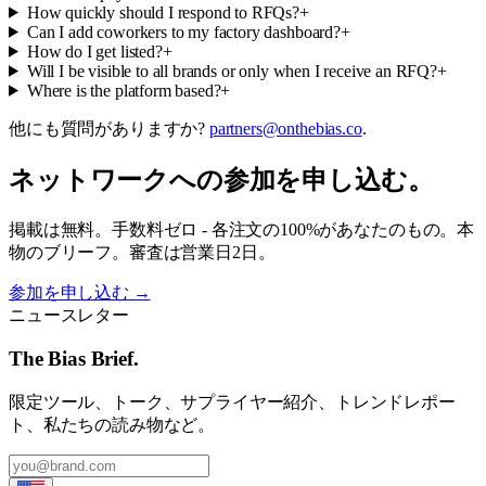
How quickly should I respond to RFQs?
+
Can I add coworkers to my factory dashboard?
+
How do I get listed?
+
Will I be visible to all brands or only when I receive an RFQ?
+
Where is the platform based?
+
他にも質問がありますか?
partners@onthebias.co
.
ネットワークへの参加を申し込む。
掲載は無料。手数料ゼロ - 各注文の100%があなたのもの。本
物のブリーフ。審査は営業日2日。
参加を申し込む
→
ニュースレター
The Bias Brief.
限定ツール、トーク、サプライヤー紹介、トレンドレポー
ト、私たちの読み物など。