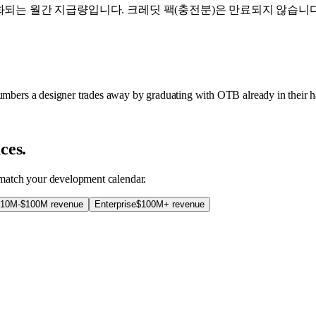
화되는 월간 지급량입니다. 크레딧 팩(충전분)은 만료되지 않습니
numbers a designer trades away by graduating with OTB already in their 
ces.
o match your development calendar.
10M-$100M revenue
Enterprise
$100M+ revenue