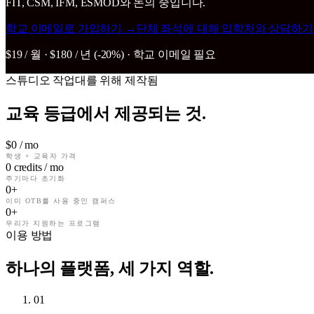
FIT, CSM, IFM, ESMOD와 논의 중입니다.
학교 이메일로 가입하기
→
단체 좌석에 대해 입학처와 상담하기
$19 / 월 · $180 / 년 (-20%) · 학교 이메일 필요
스튜디오 작업대를 위해 제작됨
교육 등급에서 제공되는 것.
$
0
/ mo
학생 + 교육자 가격
0
credits / mo
주기마다 초기화
0
+
이미 OTB를 사용 중인 캠퍼스
0
+
우리가 지원하는 프로그램
이용 방법
하나의 플랫폼, 세 가지 역할.
01