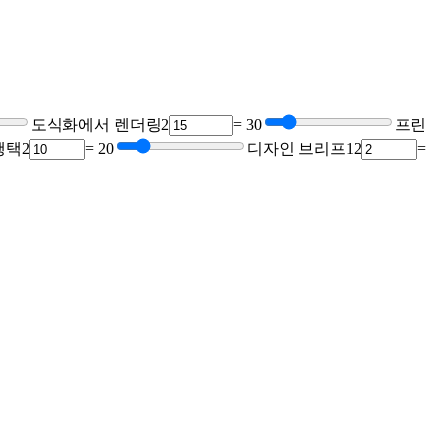
도식화에서 렌더링
2
=
30
프린
행택
2
=
20
디자인 브리프
12
=