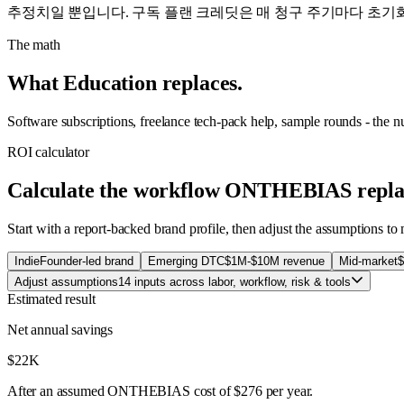
추정치일 뿐입니다. 구독 플랜 크레딧은 매 청구 주기마다 초기
The math
What Education replaces.
Software subscriptions, freelance tech-pack help, sample rounds - the 
ROI calculator
Calculate the workflow ONTHEBIAS repla
Start with a report-backed brand profile, then adjust the assumptions t
Indie
Founder-led brand
Emerging DTC
$1M-$10M revenue
Mid-market
$
Adjust assumptions
14 inputs across labor, workflow, risk & tools
Estimated result
Net annual savings
$22K
After an assumed ONTHEBIAS cost of
$276
per year.