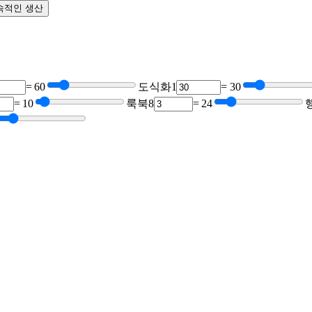
속적인 생산
=
60
도식화
1
=
30
=
10
룩북
8
=
24