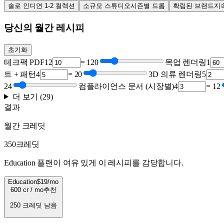
솔로 인디
연 1-2 컬렉션
소규모 스튜디오
시즌별 드롭
확립된 브랜드
지
당신의 월간 레시피
초기화
테크팩 PDF
12
=
120
목업 렌더링
1
트 + 패턴
4
=
20
3D 의류 렌더링
5
24
컴플라이언스 문서 (시장별)
4
=
12
더 보기 (29)
결과
월간 크레딧
350
크레딧
Education 플랜이 여유 있게 이 레시피를 감당합니다.
Education
$19/mo
600 cr / mo
추천
250 크레딧 남음