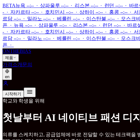
BETA
뉴욕 --:-- · 상파울루 --:-- · 리스본 --:-- · 런던 --:-- · 바
- · 자카르타 --:-- · 호치민시 --:-- · 상하이 --:-- · 홍콩 --:-- · 서울 
르담 --:-- · 밀라노 --:-- · 베를린 --:-- · 이스탄불 --:-- · 모스크바 --
픈
·
뉴욕 --:-- · 상파울루 --:-- · 리스본 --:-- · 런던 --:-- · 바르
- · 자카르타 --:-- · 호치민시 --:-- · 상하이 --:-- · 홍콩 --:-- · 서울 
르담 --:-- · 밀라노 --:-- · 베를린 --:-- · 이스탄불 --:-- · 모스크바 --
픈
·
ONTHEBIAS
제품
가격
소개
문의
en
시작하기
학교와 학생을 위해
첫날부터 AI 네이티브 패션 디
의류를 스케치하고, 공급업체에 바로 전달할 수 있는 테크팩을 받아 제조