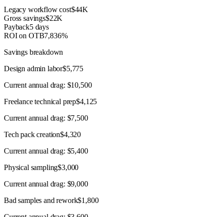
Legacy workflow cost
$44K
Gross savings
$22K
Payback
5 days
ROI on OTB
7,836%
Savings breakdown
Design admin labor
$5,775
Current annual drag:
$10,500
Freelance technical prep
$4,125
Current annual drag:
$7,500
Tech pack creation
$4,320
Current annual drag:
$5,400
Physical sampling
$3,000
Current annual drag:
$9,000
Bad samples and rework
$1,800
Current annual drag:
$3,600