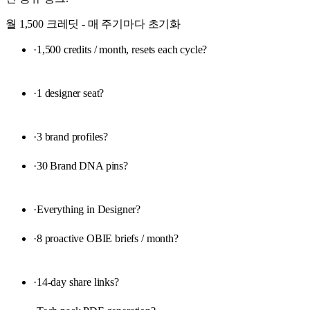
월 1,500 크레딧 - 매 주기마다 초기화
·
1,500 credits / month, resets each cycle
?
·
1 designer seat
?
·
3 brand profiles
?
·
30 Brand DNA pins
?
·
Everything in Designer
?
·
8 proactive OBIE briefs / month
?
·
14-day share links
?