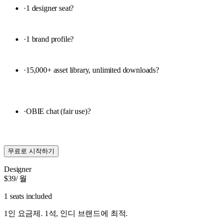
·
1 designer seat
?
·
1 brand profile
?
·
15,000+ asset library, unlimited downloads
?
·
OBIE chat (fair use)
?
무료로 시작하기
Designer
$39
/ 월
1 seats included
1인 요금제. 1석, 인디 브랜드에 최적.