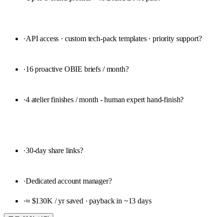
·
API access · custom tech-pack templates · priority support
?
·
16 proactive OBIE briefs / month
?
·
4 atelier finishes / month - human expert hand-finish
?
·
30-day share links
?
·
Dedicated account manager
?
·
≈ $130K / yr saved · payback in ~13 days