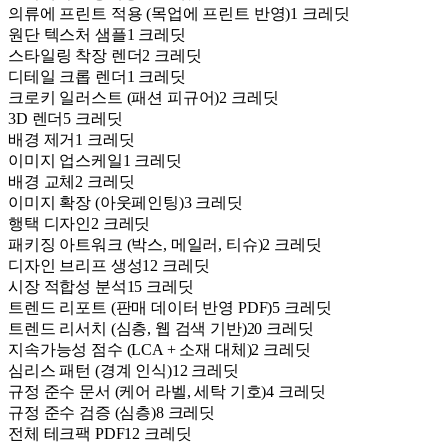
의류에 프린트 적용 (목업에 프린트 반영)
1 크레딧
원단 텍스처 샘플
1 크레딧
스타일링 착장 렌더
2 크레딧
디테일 크롭 렌더
1 크레딧
크로키 일러스트 (패션 피규어)
2 크레딧
3D 렌더
5 크레딧
배경 제거
1 크레딧
이미지 업스케일
1 크레딧
배경 교체
2 크레딧
이미지 확장 (아웃페인팅)
3 크레딧
행택 디자인
2 크레딧
패키징 아트워크 (박스, 메일러, 티슈)
2 크레딧
디자인 브리프 생성
12 크레딧
시장 적합성 분석
15 크레딧
트렌드 리포트 (판매 데이터 반영 PDF)
5 크레딧
트렌드 리서치 (심층, 웹 검색 기반)
20 크레딧
지속가능성 점수 (LCA + 소재 대체)
2 크레딧
심리스 패턴 (경계 인식)
12 크레딧
규정 준수 문서 (케어 라벨, 세탁 기호)
4 크레딧
규정 준수 검증 (심층)
8 크레딧
전체 테크팩 PDF
12 크레딧