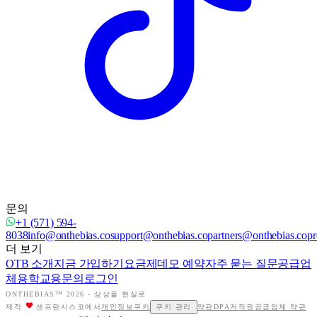
문의
+1 (571) 594-
8038
info@onthebias.co
support@onthebias.co
partners@onthebias.co
pr
더 보기
OTB 소개
지금 가입하기
요금제
데모 예약
자주 묻는 질문
공급업
체용
학교용
문의
로그인
ONTHEBIAS™ 2026 -
상상을 현실로
제작
샌프란시스코에서
개인정보
쿠키
쿠키 관리
약관
DPA
저작권
공급업체 약관