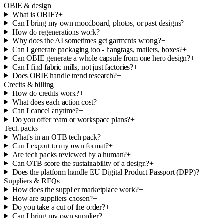
OBIE & design
What is OBIE?
+
Can I bring my own moodboard, photos, or past designs?
+
How do regenerations work?
+
Why does the AI sometimes get garments wrong?
+
Can I generate packaging too - hangtags, mailers, boxes?
+
Can OBIE generate a whole capsule from one hero design?
+
Can I find fabric mills, not just factories?
+
Does OBIE handle trend research?
+
Credits & billing
How do credits work?
+
What does each action cost?
+
Can I cancel anytime?
+
Do you offer team or workspace plans?
+
Tech packs
What's in an OTB tech pack?
+
Can I export to my own format?
+
Are tech packs reviewed by a human?
+
Can OTB score the sustainability of a design?
+
Does the platform handle EU Digital Product Passport (DPP)?
+
Suppliers & RFQs
How does the supplier marketplace work?
+
How are suppliers chosen?
+
Do you take a cut of the order?
+
Can I bring my own supplier?
+