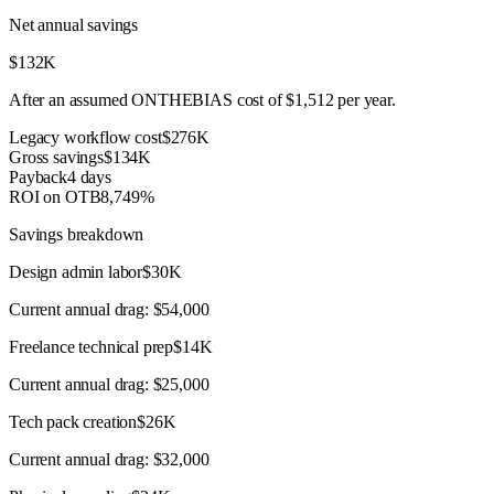
Net annual savings
$132K
After an assumed ONTHEBIAS cost of
$1,512
per year.
Legacy workflow cost
$276K
Gross savings
$134K
Payback
4 days
ROI on OTB
8,749%
Savings breakdown
Design admin labor
$30K
Current annual drag:
$54,000
Freelance technical prep
$14K
Current annual drag:
$25,000
Tech pack creation
$26K
Current annual drag:
$32,000