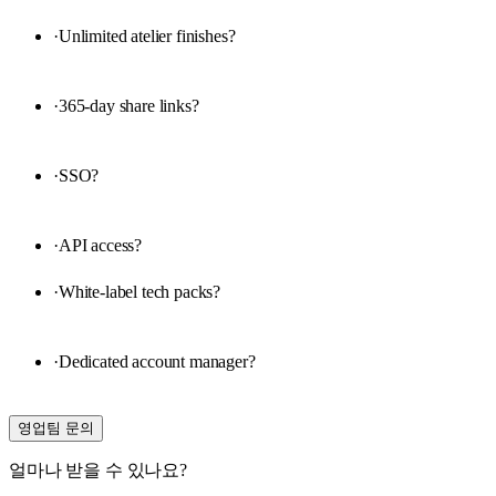
·
Unlimited atelier finishes
?
·
365-day share links
?
·
SSO
?
·
API access
?
·
White-label tech packs
?
·
Dedicated account manager
?
영업팀 문의
얼마나 받을 수 있나요?