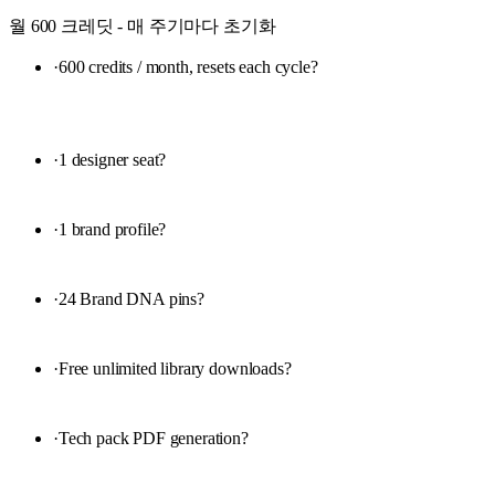
월 600 크레딧 - 매 주기마다 초기화
·
600 credits / month, resets each cycle
?
·
1 designer seat
?
·
1 brand profile
?
·
24 Brand DNA pins
?
·
Free unlimited library downloads
?
·
Tech pack PDF generation
?