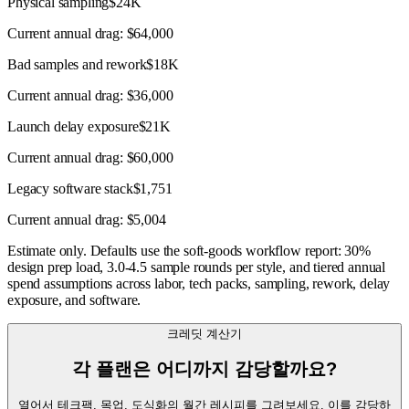
Physical sampling
$24K
Current annual drag:
$64,000
Bad samples and rework
$18K
Current annual drag:
$36,000
Launch delay exposure
$21K
Current annual drag:
$60,000
Legacy software stack
$1,751
Current annual drag:
$5,004
Estimate only. Defaults use the soft-goods workflow report: 30%
design prep load, 3.0-4.5 sample rounds per style, and tiered annual
spend assumptions across labor, tech packs, sampling, rework, delay
exposure, and software.
크레딧 계산기
각 플랜은 어디까지 감당할까요?
열어서 테크팩, 목업, 도식화의 월간 레시피를 그려보세요. 이를 감당하