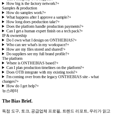
How big is the factory network?
+
Samples & production
How do samples work?
+
What happens after I approve a sample?
+
How long does production take?
+
Does the platform handle production payments?
+
Can I get a human expert finish on a tech pack?
+
IP & ownership
Do I own what I design on ONTHEBIAS?
+
Who can see what's in my workspace?
+
How are my files stored and shared?
+
Do suppliers see my full brand profile?
+
The platform
Where is ONTHEBIAS based?
+
Can I plan production timelines on the platform?
+
Does OTB integrate with my existing tools?
+
I'm coming over from the legacy ONTHEBIAS site - what
changes?
+
How do I get help?
+
뉴스레터
The Bias Brief.
독점 도구, 토크, 공급업체 프로필, 트렌드 리포트, 우리가 읽고