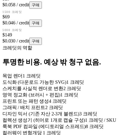
$0.058 / credit
구매
1500 크레딧
$69
$0.046 / credit
구매
5000 크레딧
$149
$0.030 / credit
구매
크레딧의 역할
투명한 비용. 예상 밖 청구 없음.
목업 렌더
1 크레딧
도식화 (다운로드 가능한 SVG)
1 크레딧
스케치를 사실적 렌더로 변환
2 크레딧
영역 정교화 (브러시 + 편집)
1 크레딧
프린트 또는 패턴 생성
4 크레딧
그래픽 / 배치 프린트
2 크레딧
디자인 믹서 (기존 자산 2-3개 블렌드)
3 크레딧
컬렉션 생성기 (히어로 1개로 캡슐 구성)
1 크레딧 / SKU
룩북 PDF 컴파일 (에디토리얼 스프레드)
8 크레딧
컬러웨이 변형
개당 1 크레딧