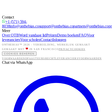
Contact
+1 (571) 594-
8038
info@onthebias.co
support@onthebias.co
partners@onthebias.co
pr
Meer
Over OTB
Word vandaag lid
Prijzen
Demo boeken
FAQ
Voor
leveranciers
Voor scholen
Contact
Inloggen
ONTHEBIAS™ 2026 -
VERBEELDING, WERKELIJK GEMAAKT
GEMAAKT MET
IN SAN FRANCISCO
PRIVACY
COOKIES
COOKIES BEHEREN
VOORWAARDEN
DPA
AUTEURSRECHT
LEVERANCIERSVOORWAARDEN
Chat via WhatsApp