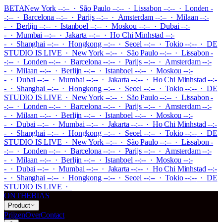
BETA
New York --:-- · São Paulo --:-- · Lissabon --:-- · Londen -
-:-- · Barcelona --:-- · Parijs --:-- · Amsterdam --:-- · Milaan --:-
- · Berlijn --:-- · Istanboel --:-- · Moskou --:-- · Dubai --:-
- · Mumbai --:-- · Jakarta --:-- · Ho Chi Minhstad --:-
- · Shanghai --:-- · Hongkong --:-- · Seoel --:-- · Tokio --:--
·
DE
STUDIO IS LIVE
·
New York --:-- · São Paulo --:-- · Lissabon -
-:-- · Londen --:-- · Barcelona --:-- · Parijs --:-- · Amsterdam --:-
- · Milaan --:-- · Berlijn --:-- · Istanboel --:-- · Moskou --:-
- · Dubai --:-- · Mumbai --:-- · Jakarta --:-- · Ho Chi Minhstad --:-
- · Shanghai --:-- · Hongkong --:-- · Seoel --:-- · Tokio --:--
·
DE
STUDIO IS LIVE
·
New York --:-- · São Paulo --:-- · Lissabon -
-:-- · Londen --:-- · Barcelona --:-- · Parijs --:-- · Amsterdam --:-
- · Milaan --:-- · Berlijn --:-- · Istanboel --:-- · Moskou --:-
- · Dubai --:-- · Mumbai --:-- · Jakarta --:-- · Ho Chi Minhstad --:-
- · Shanghai --:-- · Hongkong --:-- · Seoel --:-- · Tokio --:--
·
DE
STUDIO IS LIVE
·
New York --:-- · São Paulo --:-- · Lissabon -
-:-- · Londen --:-- · Barcelona --:-- · Parijs --:-- · Amsterdam --:-
- · Milaan --:-- · Berlijn --:-- · Istanboel --:-- · Moskou --:-
- · Dubai --:-- · Mumbai --:-- · Jakarta --:-- · Ho Chi Minhstad --:-
- · Shanghai --:-- · Hongkong --:-- · Seoel --:-- · Tokio --:--
·
DE
STUDIO IS LIVE
·
ONTHEBIAS
Product
Prijzen
Over
Contact