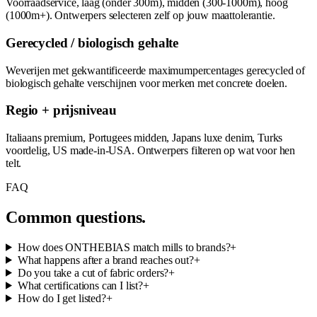
Voorraadservice, laag (onder 300m), midden (300-1000m), hoog
(1000m+). Ontwerpers selecteren zelf op jouw maattolerantie.
Gerecycled / biologisch gehalte
Weverijen met gekwantificeerde maximumpercentages gerecycled of
biologisch gehalte verschijnen voor merken met concrete doelen.
Regio + prijsniveau
Italiaans premium, Portugees midden, Japans luxe denim, Turks
voordelig, US made-in-USA. Ontwerpers filteren op wat voor hen
telt.
FAQ
Common questions.
How does ONTHEBIAS match mills to brands?
+
What happens after a brand reaches out?
+
Do you take a cut of fabric orders?
+
What certifications can I list?
+
How do I get listed?
+