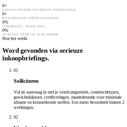
0
+
GESELECTEERDE WEVERIJEN TOEGEVOEGD
0
+
BIJGEHOUDEN CERTIFICERINGEN
0
%
COMMISSIE - HOUD 100%
0
%
JE HOUDT OVER OP ELKE ORDER
Hoe het werkt
Word gevonden via serieuze
inkoopbriefings.
01
Solliciteren
Vul de aanvraag in met je vezelcategorieën, constructietypes,
gewichtsklassen, certificeringen, maattolerantie voor minimale
afname en kenmerkende stoffen. Een mens beoordeelt binnen 2
werkdagen.
02