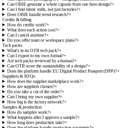
Can OBIE generate a whole capsule from one hero design?
+
Can I find fabric mills, not just factories?
+
Does OBIE handle trend research?
+
Credits & billing
How do credits work?
+
What does each action cost?
+
Can I cancel anytime?
+
Do you offer team or workspace plans?
+
Tech packs
What's in an OTB tech pack?
+
Can I export to my own format?
+
Are tech packs reviewed by a human?
+
Can OTB score the sustainability of a design?
+
Does the platform handle EU Digital Product Passport (DPP)?
+
Suppliers & RFQs
How does the supplier marketplace work?
+
How are suppliers chosen?
+
Do you take a cut of the order?
+
Can I bring my own supplier?
+
How big is the factory network?
+
Samples & production
How do samples work?
+
What happens after I approve a sample?
+
How long does production take?
+
Does the platform handle production payments?
+