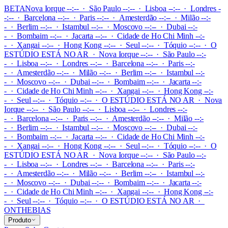
BETA
Nova Iorque --:-- · São Paulo --:-- · Lisboa --:-- · Londres -
-:-- · Barcelona --:-- · Paris --:-- · Amesterdão --:-- · Milão --:-
- · Berlim --:-- · Istambul --:-- · Moscovo --:-- · Dubai --:-
- · Bombaim --:-- · Jacarta --:-- · Cidade de Ho Chi Minh --:-
- · Xangai --:-- · Hong Kong --:-- · Seul --:-- · Tóquio --:--
·
O
ESTÚDIO ESTÁ NO AR
·
Nova Iorque --:-- · São Paulo --:-
- · Lisboa --:-- · Londres --:-- · Barcelona --:-- · Paris --:-
- · Amesterdão --:-- · Milão --:-- · Berlim --:-- · Istambul --:-
- · Moscovo --:-- · Dubai --:-- · Bombaim --:-- · Jacarta --:-
- · Cidade de Ho Chi Minh --:-- · Xangai --:-- · Hong Kong --:-
- · Seul --:-- · Tóquio --:--
·
O ESTÚDIO ESTÁ NO AR
·
Nova
Iorque --:-- · São Paulo --:-- · Lisboa --:-- · Londres --:-
- · Barcelona --:-- · Paris --:-- · Amesterdão --:-- · Milão --:-
- · Berlim --:-- · Istambul --:-- · Moscovo --:-- · Dubai --:-
- · Bombaim --:-- · Jacarta --:-- · Cidade de Ho Chi Minh --:-
- · Xangai --:-- · Hong Kong --:-- · Seul --:-- · Tóquio --:--
·
O
ESTÚDIO ESTÁ NO AR
·
Nova Iorque --:-- · São Paulo --:-
- · Lisboa --:-- · Londres --:-- · Barcelona --:-- · Paris --:-
- · Amesterdão --:-- · Milão --:-- · Berlim --:-- · Istambul --:-
- · Moscovo --:-- · Dubai --:-- · Bombaim --:-- · Jacarta --:-
- · Cidade de Ho Chi Minh --:-- · Xangai --:-- · Hong Kong --:-
- · Seul --:-- · Tóquio --:--
·
O ESTÚDIO ESTÁ NO AR
·
ONTHEBIAS
Produto