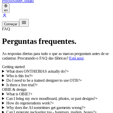
Preços
Sobre
Contato
en
Começar
FAQ
Perguntas frequentes.
As respostas diretas para tudo o que as marcas perguntam antes de se
cadastrar. Procurando o FAQ das fábricas?
Está aqui
.
Getting started
What does ONTHEBIAS actually do?
+
Who is this for?
+
Do I need to be a trained designer to use OTB?
+
Is there a free trial?
+
OBIE & design
What is OBIE?
+
Can I bring my own moodboard, photos, or past designs?
+
How do regenerations work?
+
Why does the AI sometimes get garments wrong?
+
Can I generate packaging too - hangtags, mailers, boxes?
+