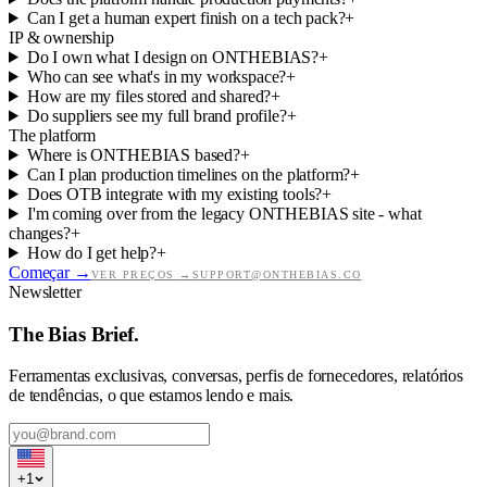
Can I get a human expert finish on a tech pack?
+
IP & ownership
Do I own what I design on ONTHEBIAS?
+
Who can see what's in my workspace?
+
How are my files stored and shared?
+
Do suppliers see my full brand profile?
+
The platform
Where is ONTHEBIAS based?
+
Can I plan production timelines on the platform?
+
Does OTB integrate with my existing tools?
+
I'm coming over from the legacy ONTHEBIAS site - what
changes?
+
How do I get help?
+
Começar
→
VER PREÇOS
→
SUPPORT@ONTHEBIAS.CO
Newsletter
The Bias Brief.
Ferramentas exclusivas, conversas, perfis de fornecedores, relatórios
de tendências, o que estamos lendo e mais.
+
1