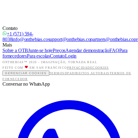
Contato
+1 (571) 594-
8038
info@onthebias.co
support@onthebias.co
partners@onthebias.co
pr
Mais
Sobre a OTB
Junte-se hoje
Preços
Agendar demonstração
FAQ
Para
fornecedores
Para escolas
Contato
Login
ONTHEBIAS™ 2026 -
IMAGINAÇÃO, TORNADA REAL
FEITO COM
EM SAN FRANCISCO
PRIVACIDADE
COOKIES
GERENCIAR COOKIES
TERMOS
DPA
DIREITOS AUTORAIS
TERMOS DE
FORNECEDOR
Conversar no WhatsApp