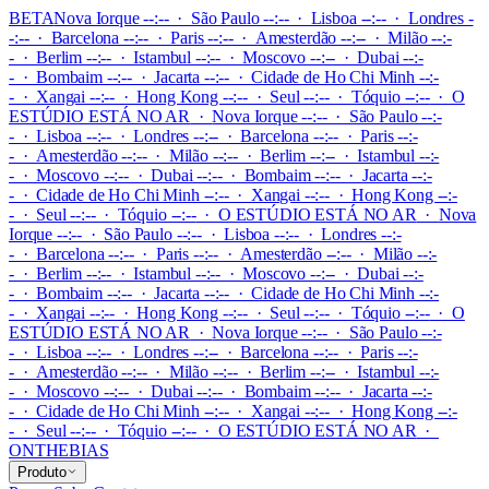
BETA
Nova Iorque --:-- · São Paulo --:-- · Lisboa --:-- · Londres -
-:-- · Barcelona --:-- · Paris --:-- · Amesterdão --:-- · Milão --:-
- · Berlim --:-- · Istambul --:-- · Moscovo --:-- · Dubai --:-
- · Bombaim --:-- · Jacarta --:-- · Cidade de Ho Chi Minh --:-
- · Xangai --:-- · Hong Kong --:-- · Seul --:-- · Tóquio --:--
·
O
ESTÚDIO ESTÁ NO AR
·
Nova Iorque --:-- · São Paulo --:-
- · Lisboa --:-- · Londres --:-- · Barcelona --:-- · Paris --:-
- · Amesterdão --:-- · Milão --:-- · Berlim --:-- · Istambul --:-
- · Moscovo --:-- · Dubai --:-- · Bombaim --:-- · Jacarta --:-
- · Cidade de Ho Chi Minh --:-- · Xangai --:-- · Hong Kong --:-
- · Seul --:-- · Tóquio --:--
·
O ESTÚDIO ESTÁ NO AR
·
Nova
Iorque --:-- · São Paulo --:-- · Lisboa --:-- · Londres --:-
- · Barcelona --:-- · Paris --:-- · Amesterdão --:-- · Milão --:-
- · Berlim --:-- · Istambul --:-- · Moscovo --:-- · Dubai --:-
- · Bombaim --:-- · Jacarta --:-- · Cidade de Ho Chi Minh --:-
- · Xangai --:-- · Hong Kong --:-- · Seul --:-- · Tóquio --:--
·
O
ESTÚDIO ESTÁ NO AR
·
Nova Iorque --:-- · São Paulo --:-
- · Lisboa --:-- · Londres --:-- · Barcelona --:-- · Paris --:-
- · Amesterdão --:-- · Milão --:-- · Berlim --:-- · Istambul --:-
- · Moscovo --:-- · Dubai --:-- · Bombaim --:-- · Jacarta --:-
- · Cidade de Ho Chi Minh --:-- · Xangai --:-- · Hong Kong --:-
- · Seul --:-- · Tóquio --:--
·
O ESTÚDIO ESTÁ NO AR
·
ONTHEBIAS
Produto