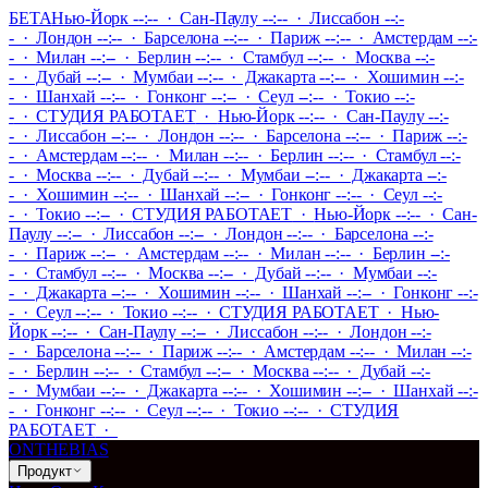
БЕТА
Нью-Йорк --:-- · Сан-Паулу --:-- · Лиссабон --:-
- · Лондон --:-- · Барселона --:-- · Париж --:-- · Амстердам --:-
- · Милан --:-- · Берлин --:-- · Стамбул --:-- · Москва --:-
- · Дубай --:-- · Мумбаи --:-- · Джакарта --:-- · Хошимин --:-
- · Шанхай --:-- · Гонконг --:-- · Сеул --:-- · Токио --:-
-
·
СТУДИЯ РАБОТАЕТ
·
Нью-Йорк --:-- · Сан-Паулу --:-
- · Лиссабон --:-- · Лондон --:-- · Барселона --:-- · Париж --:-
- · Амстердам --:-- · Милан --:-- · Берлин --:-- · Стамбул --:-
- · Москва --:-- · Дубай --:-- · Мумбаи --:-- · Джакарта --:-
- · Хошимин --:-- · Шанхай --:-- · Гонконг --:-- · Сеул --:-
- · Токио --:--
·
СТУДИЯ РАБОТАЕТ
·
Нью-Йорк --:-- · Сан-
Паулу --:-- · Лиссабон --:-- · Лондон --:-- · Барселона --:-
- · Париж --:-- · Амстердам --:-- · Милан --:-- · Берлин --:-
- · Стамбул --:-- · Москва --:-- · Дубай --:-- · Мумбаи --:-
- · Джакарта --:-- · Хошимин --:-- · Шанхай --:-- · Гонконг --:-
- · Сеул --:-- · Токио --:--
·
СТУДИЯ РАБОТАЕТ
·
Нью-
Йорк --:-- · Сан-Паулу --:-- · Лиссабон --:-- · Лондон --:-
- · Барселона --:-- · Париж --:-- · Амстердам --:-- · Милан --:-
- · Берлин --:-- · Стамбул --:-- · Москва --:-- · Дубай --:-
- · Мумбаи --:-- · Джакарта --:-- · Хошимин --:-- · Шанхай --:-
- · Гонконг --:-- · Сеул --:-- · Токио --:--
·
СТУДИЯ
РАБОТАЕТ
·
ONTHEBIAS
Продукт