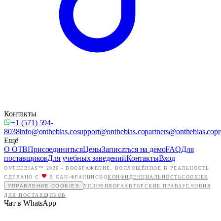
Контакты
+1 (571) 594-
8038
info@onthebias.co
support@onthebias.co
partners@onthebias.co
pr
Ещё
О OTB
Присоединиться
Цены
Записаться на демо
FAQ
Для
поставщиков
Для учебных заведений
Контакты
Вход
ONTHEBIAS™ 2026 -
ВООБРАЖЕНИЕ, ВОПЛОЩЁННОЕ В РЕАЛЬНОСТЬ
СДЕЛАНО С
В САН-ФРАНЦИСКО
КОНФИДЕНЦИАЛЬНОСТЬ
COOKIES
УПРАВЛЕНИЕ COOKIES
УСЛОВИЯ
DPA
АВТОРСКИЕ ПРАВА
УСЛОВИЯ
ДЛЯ ПОСТАВЩИКОВ
Чат в WhatsApp