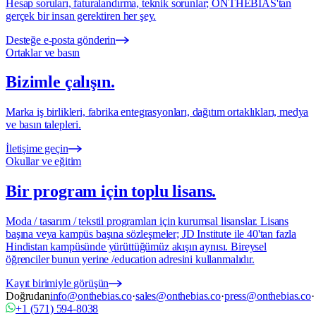
Hesap soruları, faturalandırma, teknik sorunlar; ONTHEBIAS'tan
gerçek bir insan gerektiren her şey.
Desteğe e-posta gönderin
Ortaklar ve basın
Bizimle çalışın.
Marka iş birlikleri, fabrika entegrasyonları, dağıtım ortaklıkları, medya
ve basın talepleri.
İletişime geçin
Okullar ve eğitim
Bir program için toplu lisans.
Moda / tasarım / tekstil programları için kurumsal lisanslar. Lisans
başına veya kampüs başına sözleşmeler; JD Institute ile 40'tan fazla
Hindistan kampüsünde yürüttüğümüz akışın aynısı. Bireysel
öğrenciler bunun yerine /education adresini kullanmalıdır.
Kayıt birimiyle görüşün
Doğrudan
info@onthebias.co
·
sales@onthebias.co
·
press@onthebias.co
·
+1 (571) 594-8038