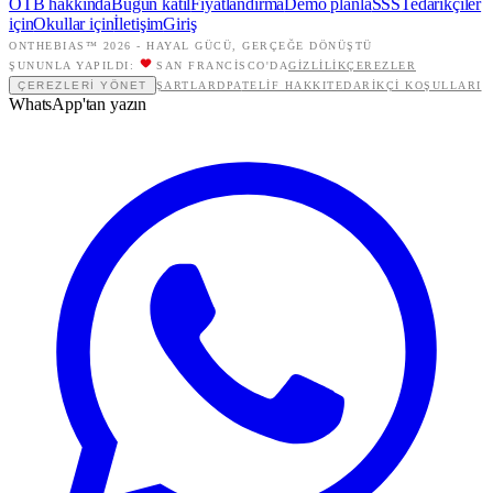
OTB hakkında
Bugün katıl
Fiyatlandırma
Demo planla
SSS
Tedarikçiler
için
Okullar için
İletişim
Giriş
ONTHEBIAS™ 2026 -
HAYAL GÜCÜ, GERÇEĞE DÖNÜŞTÜ
ŞUNUNLA YAPILDI:
SAN FRANCISCO'DA
GIZLILIK
ÇEREZLER
ÇEREZLERI YÖNET
ŞARTLAR
DPA
TELIF HAKKI
TEDARIKÇI KOŞULLARI
WhatsApp'tan yazın