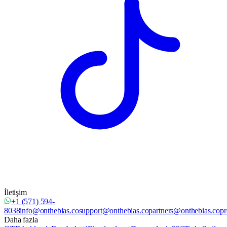
İletişim
+1 (571) 594-
8038
info@onthebias.co
support@onthebias.co
partners@onthebias.co
pr
Daha fazla