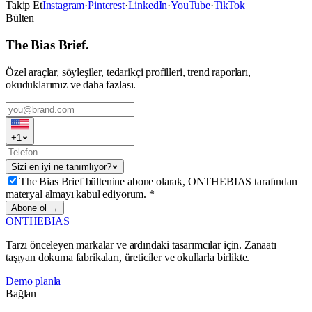
Takip Et
Instagram
·
Pinterest
·
LinkedIn
·
YouTube
·
TikTok
Bülten
The Bias Brief.
Özel araçlar, söyleşiler, tedarikçi profilleri, trend raporları,
okuduklarımız ve daha fazlası.
+
1
Sizi en iyi ne tanımlıyor?
The Bias Brief bültenine abone olarak, ONTHEBIAS tarafından
materyal almayı kabul ediyorum.
*
Abone ol →
ONTHEBIAS
Tarzı önceleyen markalar ve ardındaki tasarımcılar için. Zanaatı
taşıyan dokuma fabrikaları, üreticiler ve okullarla birlikte.
Demo planla
Bağlan