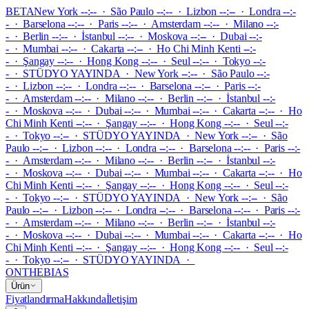
BETA
New York --:-- · São Paulo --:-- · Lizbon --:-- · Londra --:-
- · Barselona --:-- · Paris --:-- · Amsterdam --:-- · Milano --:-
- · Berlin --:-- · İstanbul --:-- · Moskova --:-- · Dubai --:-
- · Mumbai --:-- · Cakarta --:-- · Ho Chi Minh Kenti --:-
- · Şangay --:-- · Hong Kong --:-- · Seul --:-- · Tokyo --:-
-
·
STÜDYO YAYINDA
·
New York --:-- · São Paulo --:-
- · Lizbon --:-- · Londra --:-- · Barselona --:-- · Paris --:-
- · Amsterdam --:-- · Milano --:-- · Berlin --:-- · İstanbul --:-
- · Moskova --:-- · Dubai --:-- · Mumbai --:-- · Cakarta --:-- · Ho
Chi Minh Kenti --:-- · Şangay --:-- · Hong Kong --:-- · Seul --:-
- · Tokyo --:--
·
STÜDYO YAYINDA
·
New York --:-- · São
Paulo --:-- · Lizbon --:-- · Londra --:-- · Barselona --:-- · Paris --:-
- · Amsterdam --:-- · Milano --:-- · Berlin --:-- · İstanbul --:-
- · Moskova --:-- · Dubai --:-- · Mumbai --:-- · Cakarta --:-- · Ho
Chi Minh Kenti --:-- · Şangay --:-- · Hong Kong --:-- · Seul --:-
- · Tokyo --:--
·
STÜDYO YAYINDA
·
New York --:-- · São
Paulo --:-- · Lizbon --:-- · Londra --:-- · Barselona --:-- · Paris --:-
- · Amsterdam --:-- · Milano --:-- · Berlin --:-- · İstanbul --:-
- · Moskova --:-- · Dubai --:-- · Mumbai --:-- · Cakarta --:-- · Ho
Chi Minh Kenti --:-- · Şangay --:-- · Hong Kong --:-- · Seul --:-
- · Tokyo --:--
·
STÜDYO YAYINDA
·
ONTHEBIAS
Ürün
Fiyatlandırma
Hakkında
İletişim