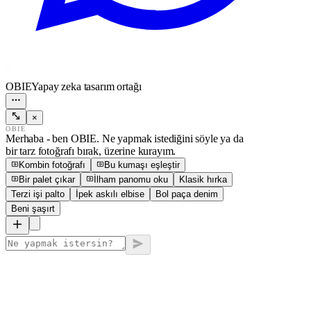
OBIE
Yapay zeka tasarım ortağı
×
OBIE
Merhaba - ben OBIE. Ne yapmak istediğini söyle ya da
bir tarz fotoğrafı bırak, üzerine kurayım.
Kombin fotoğrafı
Bu kumaşı eşleştir
Bir palet çıkar
İlham panomu oku
Klasik hırka
Terzi işi palto
İpek askılı elbise
Bol paça denim
Beni şaşırt