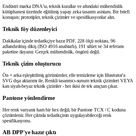
Endüstri marka DNA'sı, teknik kurallar ve altındaki mühendislik
kütüphanesi üzerinde eğitilmiş yapay zeka tasarım asistanı. Bir briefi
konuşun; prototipler, teknik çizimler ve spesifikasyonlar alın.
Teknik föy düzenleyici
Dakikalar içinde tedarikçiye hazır PDF. 228 ölçü noktası, 96
adlandırılmış dikiş (ISO 4916 anahtarlı), 191 silüet ve 34 referans
paketine dayanır. Gerçek mühendislik, öngörü değil.
Teknik çizim oluşturucu
Ön + arka eşleştirilmiş görünümler, elle temizleme için Illustrator'a
SVG dışa aktarımı ile. Renkli tasarımcı-sunum teknik çizimleri VEYA
katı siyah-beyaz teknik çizimler - her ikisi de tek araçtan çıkar.
Pantone yönlendirme
Her renk varyantı ham bir hex değil, bir Pantone TCX / C koduna
çözümlenir. Her çıktıda tedarikçinin uygulayabileceği renk
spesifikasyonu.
AB DPP'ye hazır çıktı