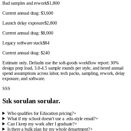
Bad samples and rework
$1,800
Current annual drag:
$3,600
Launch delay exposure
$2,800
Current annual drag:
$8,000
Legacy software stack
$84
Current annual drag:
$240
Estimate only. Defaults use the soft-goods workflow report: 30%
design prep load, 3.0-4.5 sample rounds per style, and tiered annual
spend assumptions across labor, tech packs, sampling, rework, delay
exposure, and software.
SSS
Sık sorulan sorular.
Who qualifies for Education pricing?
+
What if my school doesn't use a .edu-style email?
+
Can I keep my work after I graduate?
+
Is there a bulk plan for my whole department?
+