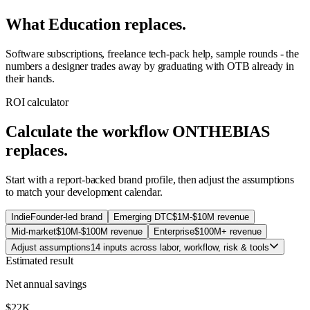
What Education replaces.
Software subscriptions, freelance tech-pack help, sample rounds - the
numbers a designer trades away by graduating with OTB already in
their hands.
ROI calculator
Calculate the workflow ONTHEBIAS
replaces.
Start with a report-backed brand profile, then adjust the assumptions
to match your development calendar.
Indie
Founder-led brand
Emerging DTC
$1M-$10M revenue
Mid-market
$10M-$100M revenue
Enterprise
$100M+ revenue
Adjust assumptions
14 inputs across labor, workflow, risk & tools
Estimated result
Net annual savings
$22K