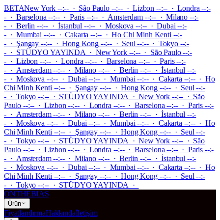
BETA
New York --:-- · São Paulo --:-- · Lizbon --:-- · Londra --:-
- · Barselona --:-- · Paris --:-- · Amsterdam --:-- · Milano --:-
- · Berlin --:-- · İstanbul --:-- · Moskova --:-- · Dubai --:-
- · Mumbai --:-- · Cakarta --:-- · Ho Chi Minh Kenti --:-
- · Şangay --:-- · Hong Kong --:-- · Seul --:-- · Tokyo --:-
-
·
STÜDYO YAYINDA
·
New York --:-- · São Paulo --:-
- · Lizbon --:-- · Londra --:-- · Barselona --:-- · Paris --:-
- · Amsterdam --:-- · Milano --:-- · Berlin --:-- · İstanbul --:-
- · Moskova --:-- · Dubai --:-- · Mumbai --:-- · Cakarta --:-- · Ho
Chi Minh Kenti --:-- · Şangay --:-- · Hong Kong --:-- · Seul --:-
- · Tokyo --:--
·
STÜDYO YAYINDA
·
New York --:-- · São
Paulo --:-- · Lizbon --:-- · Londra --:-- · Barselona --:-- · Paris --:-
- · Amsterdam --:-- · Milano --:-- · Berlin --:-- · İstanbul --:-
- · Moskova --:-- · Dubai --:-- · Mumbai --:-- · Cakarta --:-- · Ho
Chi Minh Kenti --:-- · Şangay --:-- · Hong Kong --:-- · Seul --:-
- · Tokyo --:--
·
STÜDYO YAYINDA
·
New York --:-- · São
Paulo --:-- · Lizbon --:-- · Londra --:-- · Barselona --:-- · Paris --:-
- · Amsterdam --:-- · Milano --:-- · Berlin --:-- · İstanbul --:-
- · Moskova --:-- · Dubai --:-- · Mumbai --:-- · Cakarta --:-- · Ho
Chi Minh Kenti --:-- · Şangay --:-- · Hong Kong --:-- · Seul --:-
- · Tokyo --:--
·
STÜDYO YAYINDA
·
ONTHEBIAS
Ürün
Fiyatlandırma
Hakkında
İletişim