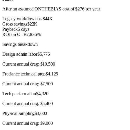
After an assumed ONTHEBIAS cost of
$276
per year.
Legacy workflow cost
$44K
Gross savings
$22K
Payback
5 days
ROI on OTB
7,836%
Savings breakdown
Design admin labor
$5,775
Current annual drag:
$10,500
Freelance technical prep
$4,125
Current annual drag:
$7,500
Tech pack creation
$4,320
Current annual drag:
$5,400
Physical sampling
$3,000
Current annual drag:
$9,000