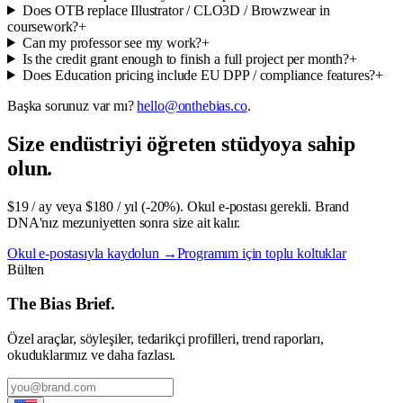
Does OTB replace Illustrator / CLO3D / Browzwear in
coursework?
+
Can my professor see my work?
+
Is the credit grant enough to finish a full project per month?
+
Does Education pricing include EU DPP / compliance features?
+
Başka sorunuz var mı?
hello@onthebias.co
.
Size endüstriyi öğreten stüdyoya sahip
olun.
$19 / ay veya $180 / yıl (-20%). Okul e-postası gerekli. Brand
DNA'nız mezuniyetten sonra size ait kalır.
Okul e-postasıyla kaydolun
→
Programım için toplu koltuklar
Bülten
The Bias Brief.
Özel araçlar, söyleşiler, tedarikçi profilleri, trend raporları,
okuduklarımız ve daha fazlası.