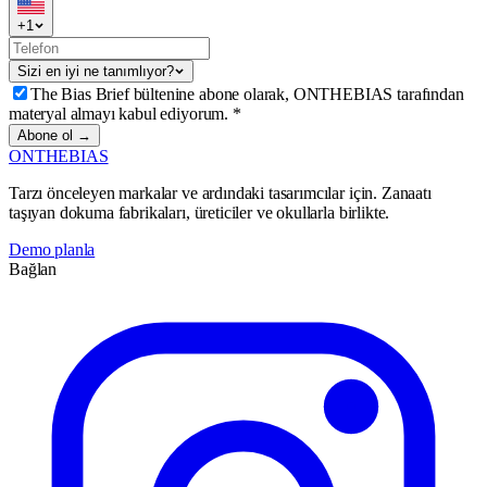
+
1
Sizi en iyi ne tanımlıyor?
The Bias Brief bültenine abone olarak, ONTHEBIAS tarafından
materyal almayı kabul ediyorum.
*
Abone ol →
ONTHEBIAS
Tarzı önceleyen markalar ve ardındaki tasarımcılar için. Zanaatı
taşıyan dokuma fabrikaları, üreticiler ve okullarla birlikte.
Demo planla
Bağlan