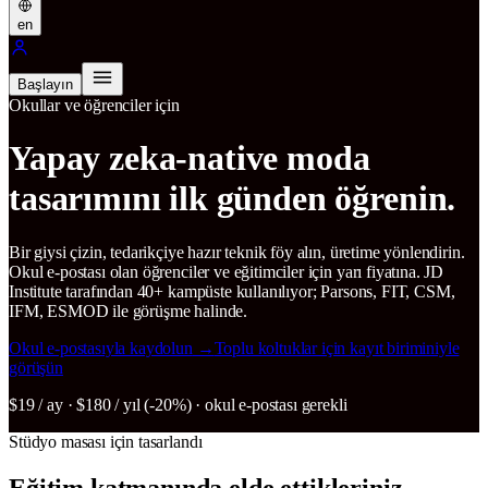
en
Başlayın
Okullar ve öğrenciler için
Yapay zeka-native moda
tasarımını ilk günden öğrenin.
Bir giysi çizin, tedarikçiye hazır teknik föy alın, üretime yönlendirin.
Okul e-postası olan öğrenciler ve eğitimciler için yarı fiyatına. JD
Institute tarafından 40+ kampüste kullanılıyor; Parsons, FIT, CSM,
IFM, ESMOD ile görüşme halinde.
Okul e-postasıyla kaydolun
→
Toplu koltuklar için kayıt biriminiyle
görüşün
$19 / ay · $180 / yıl (-20%) · okul e-postası gerekli
Stüdyo masası için tasarlandı
Eğitim katmanında elde ettikleriniz.