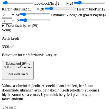
Lookbook'lar
8
=
24
Karton etiketler
2
=
20
Tasarım brief'leri
12
=
24
Uyumluluk belgeleri (pazar başına)
4
=
12
Daha fazla işlem (29)
Sonuç
Aylık kredi
350
kredi
Education bu tarifi fazlasıyla karşılar.
Education
$19/mo
600 cr / mo
Önerilen
250 kredi kaldı
Yalnızca tahmini değerdir. Abonelik planı kredileri, her fatura
döneminde sıfırlanan aylık bir hakedir. Kredi paketleri (yükleme)
hiçbir zaman sona ermez. Uyumluluk belgeleri pazar başına
faturalandırılır.
The math