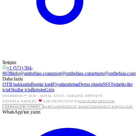
İletişim
+1 (571) 594-
8038
info@onthebias.co
support@onthebias.co
partners@onthebias.co
pr
Daha fazla
OTB hakkında
Bugün katıl
Fiyatlandırma
Demo planla
SSS
Tedarikçiler
için
Okullar için
İletişim
Giriş
ONTHEBIAS™ 2026 -
HAYAL GÜCÜ, GERÇEĞE DÖNÜŞTÜ
ŞUNUNLA YAPILDI:
SAN FRANCISCO'DA
GIZLILIK
ÇEREZLER
ÇEREZLERI YÖNET
ŞARTLAR
DPA
TELIF HAKKI
TEDARIKÇI KOŞULLARI
WhatsApp'tan yazın