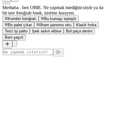
OBIE
Merhaba - ben OBIE. Ne yapmak istediğini söyle ya da
bir tarz fotoğrafı bırak, üzerine kurayım.
Kombin fotoğrafı
Bu kumaşı eşleştir
Bir palet çıkar
İlham panomu oku
Klasik hırka
Terzi işi palto
İpek askılı elbise
Bol paça denim
Beni şaşırt