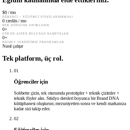
$
0
/ mo
ÖĞRENCI + EĞITIMCI FIYATLANDIRMASI
0
credits / mo
HER DÖNGÜDE SIFIRLANIR
0
+
OTB'DE ZATEN BULUNAN KAMPÜSLER
0
+
HIZMET VERDIĞIMIZ PROGRAMLAR
Nasıl çalışır
Tek platform, üç rol.
01
Öğrenciler için
Sohbette çizin, tek oturumda prototipler + teknik çizimler +
teknik föyler alın. Stüdyo dersleri boyunca bir Brand DNA
kütüphanesi oluşturun; mezuniyetten sonra ve kendi markanıza
kadar sizi takip eder.
02
Eğitimciler için