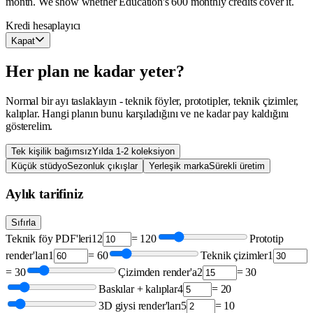
month. We show whether Education's 600 monthly credits cover it.
Kredi hesaplayıcı
Kapat
Her plan ne kadar yeter?
Normal bir ayı taslaklayın - teknik föyler, prototipler, teknik çizimler,
kalıplar. Hangi planın bunu karşıladığını ve ne kadar pay kaldığını
gösterelim.
Tek kişilik bağımsız
Yılda 1-2 koleksiyon
Küçük stüdyo
Sezonluk çıkışlar
Yerleşik marka
Sürekli üretim
Aylık tarifiniz
Sıfırla
Teknik föy PDF'leri
12
=
120
Prototip
render'ları
1
=
60
Teknik çizimler
1
=
30
Çizimden render'a
2
=
30
Baskılar + kalıplar
4
=
20
3D giysi render'ları
5
=
10