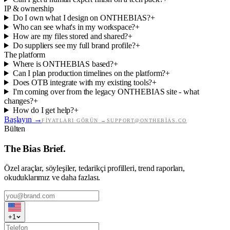
IP & ownership
Do I own what I design on ONTHEBIAS?
+
Who can see what's in my workspace?
+
How are my files stored and shared?
+
Do suppliers see my full brand profile?
+
The platform
Where is ONTHEBIAS based?
+
Can I plan production timelines on the platform?
+
Does OTB integrate with my existing tools?
+
I'm coming over from the legacy ONTHEBIAS site - what
changes?
+
How do I get help?
+
Başlayın
→
FIYATLARI GÖRÜN
→
SUPPORT@ONTHEBIAS.CO
Bülten
The Bias Brief.
Özel araçlar, söyleşiler, tedarikçi profilleri, trend raporları,
okuduklarımız ve daha fazlası.
+
1