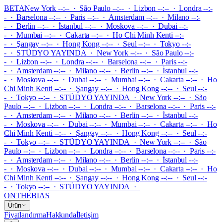
BETA
New York --:-- · São Paulo --:-- · Lizbon --:-- · Londra --:-
- · Barselona --:-- · Paris --:-- · Amsterdam --:-- · Milano --:-
- · Berlin --:-- · İstanbul --:-- · Moskova --:-- · Dubai --:-
- · Mumbai --:-- · Cakarta --:-- · Ho Chi Minh Kenti --:-
- · Şangay --:-- · Hong Kong --:-- · Seul --:-- · Tokyo --:-
-
·
STÜDYO YAYINDA
·
New York --:-- · São Paulo --:-
- · Lizbon --:-- · Londra --:-- · Barselona --:-- · Paris --:-
- · Amsterdam --:-- · Milano --:-- · Berlin --:-- · İstanbul --:-
- · Moskova --:-- · Dubai --:-- · Mumbai --:-- · Cakarta --:-- · Ho
Chi Minh Kenti --:-- · Şangay --:-- · Hong Kong --:-- · Seul --:-
- · Tokyo --:--
·
STÜDYO YAYINDA
·
New York --:-- · São
Paulo --:-- · Lizbon --:-- · Londra --:-- · Barselona --:-- · Paris --:-
- · Amsterdam --:-- · Milano --:-- · Berlin --:-- · İstanbul --:-
- · Moskova --:-- · Dubai --:-- · Mumbai --:-- · Cakarta --:-- · Ho
Chi Minh Kenti --:-- · Şangay --:-- · Hong Kong --:-- · Seul --:-
- · Tokyo --:--
·
STÜDYO YAYINDA
·
New York --:-- · São
Paulo --:-- · Lizbon --:-- · Londra --:-- · Barselona --:-- · Paris --:-
- · Amsterdam --:-- · Milano --:-- · Berlin --:-- · İstanbul --:-
- · Moskova --:-- · Dubai --:-- · Mumbai --:-- · Cakarta --:-- · Ho
Chi Minh Kenti --:-- · Şangay --:-- · Hong Kong --:-- · Seul --:-
- · Tokyo --:--
·
STÜDYO YAYINDA
·
ONTHEBIAS
Ürün
Fiyatlandırma
Hakkında
İletişim