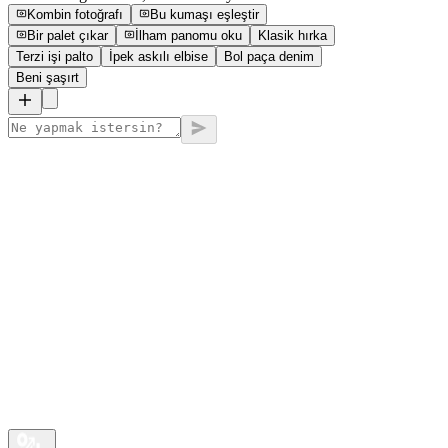
Kombin fotoğrafı
Bu kumaşı eşleştir
Bir palet çıkar
İlham panomu oku
Klasik hırka
Terzi işi palto
İpek askılı elbise
Bol paça denim
Beni şaşırt