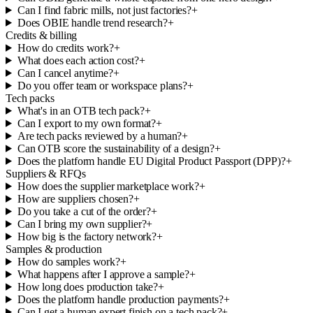
Can I find fabric mills, not just factories?
+
Does OBIE handle trend research?
+
Credits & billing
How do credits work?
+
What does each action cost?
+
Can I cancel anytime?
+
Do you offer team or workspace plans?
+
Tech packs
What's in an OTB tech pack?
+
Can I export to my own format?
+
Are tech packs reviewed by a human?
+
Can OTB score the sustainability of a design?
+
Does the platform handle EU Digital Product Passport (DPP)?
+
Suppliers & RFQs
How does the supplier marketplace work?
+
How are suppliers chosen?
+
Do you take a cut of the order?
+
Can I bring my own supplier?
+
How big is the factory network?
+
Samples & production
How do samples work?
+
What happens after I approve a sample?
+
How long does production take?
+
Does the platform handle production payments?
+
Can I get a human expert finish on a tech pack?
+