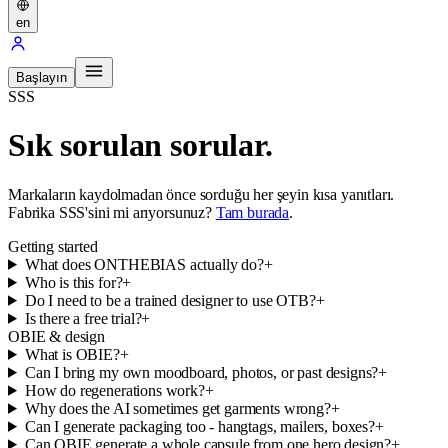
en
Başlayın
SSS
Sık sorulan sorular.
Markaların kaydolmadan önce sorduğu her şeyin kısa yanıtları.
Fabrika SSS'sini mi arıyorsunuz?
Tam burada
.
Getting started
What does ONTHEBIAS actually do?
+
Who is this for?
+
Do I need to be a trained designer to use OTB?
+
Is there a free trial?
+
OBIE & design
What is OBIE?
+
Can I bring my own moodboard, photos, or past designs?
+
How do regenerations work?
+
Why does the AI sometimes get garments wrong?
+
Can I generate packaging too - hangtags, mailers, boxes?
+
Can OBIE generate a whole capsule from one hero design?
+