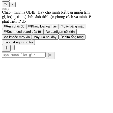
×
OBIE
Chào - mình là OBIE. Hãy cho mình biết bạn muốn làm
gì, hoặc gửi một bức ảnh thể hiện phong cách và mình sẽ
phát triển từ đó.
Ảnh phối đồ
Khớp loại vải này
Lấy bảng màu
Đọc mood board của tôi
Áo cardigan cổ điển
Áo khoác may đo
Váy lụa hai dây
Denim ống rộng
Tạo bất ngờ cho tôi