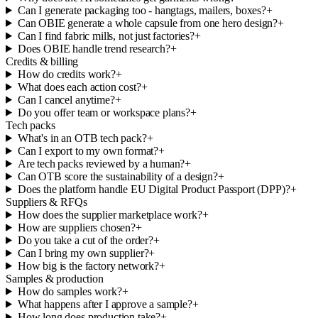
Can I generate packaging too - hangtags, mailers, boxes?
+
Can OBIE generate a whole capsule from one hero design?
+
Can I find fabric mills, not just factories?
+
Does OBIE handle trend research?
+
Credits & billing
How do credits work?
+
What does each action cost?
+
Can I cancel anytime?
+
Do you offer team or workspace plans?
+
Tech packs
What's in an OTB tech pack?
+
Can I export to my own format?
+
Are tech packs reviewed by a human?
+
Can OTB score the sustainability of a design?
+
Does the platform handle EU Digital Product Passport (DPP)?
+
Suppliers & RFQs
How does the supplier marketplace work?
+
How are suppliers chosen?
+
Do you take a cut of the order?
+
Can I bring my own supplier?
+
How big is the factory network?
+
Samples & production
How do samples work?
+
What happens after I approve a sample?
+
How long does production take?
+