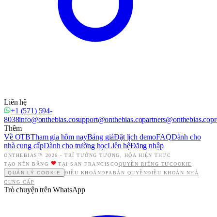
Liên hệ
+1 (571) 594-
8038
info@onthebias.co
support@onthebias.co
partners@onthebias.co
pr
Thêm
Về OTB
Tham gia hôm nay
Bảng giá
Đặt lịch demo
FAQ
Dành cho
nhà cung cấp
Dành cho trường học
Liên hệ
Đăng nhập
ONTHEBIAS™ 2026 -
TRÍ TƯỞNG TƯỢNG, HÓA HIỆN THỰC
TẠO NÊN BẰNG
TẠI SAN FRANCISCO
QUYỀN RIÊNG TƯ
COOKIE
QUẢN LÝ COOKIE
ĐIỀU KHOẢN
DPA
BẢN QUYỀN
ĐIỀU KHOẢN NHÀ
CUNG CẤP
Trò chuyện trên WhatsApp