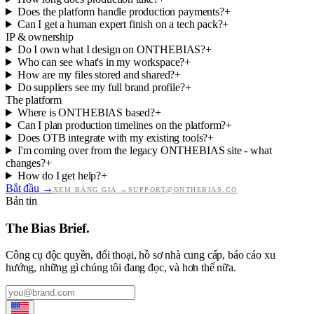
Does the platform handle production payments?
+
Can I get a human expert finish on a tech pack?
+
IP & ownership
Do I own what I design on ONTHEBIAS?
+
Who can see what's in my workspace?
+
How are my files stored and shared?
+
Do suppliers see my full brand profile?
+
The platform
Where is ONTHEBIAS based?
+
Can I plan production timelines on the platform?
+
Does OTB integrate with my existing tools?
+
I'm coming over from the legacy ONTHEBIAS site - what
changes?
+
How do I get help?
+
Bắt đầu
→
XEM BẢNG GIÁ
→
SUPPORT@ONTHEBIAS.CO
Bản tin
The Bias Brief.
Công cụ độc quyền, đối thoại, hồ sơ nhà cung cấp, báo cáo xu
hướng, những gì chúng tôi đang đọc, và hơn thế nữa.