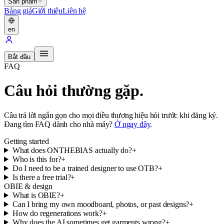
Sản phẩm
Bảng giá
Giới thiệu
Liên hệ
en
Bắt đầu
FAQ
Câu hỏi thường gặp.
Câu trả lời ngắn gọn cho mọi điều thương hiệu hỏi trước khi đăng ký.
Đang tìm FAQ dành cho nhà máy?
Ở ngay đây
.
Getting started
What does ONTHEBIAS actually do?
+
Who is this for?
+
Do I need to be a trained designer to use OTB?
+
Is there a free trial?
+
OBIE & design
What is OBIE?
+
Can I bring my own moodboard, photos, or past designs?
+
How do regenerations work?
+
Why does the AI sometimes get garments wrong?
+