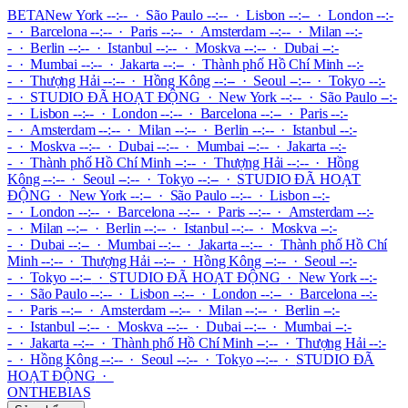
BETA
New York --:-- · São Paulo --:-- · Lisbon --:-- · London --:-
- · Barcelona --:-- · Paris --:-- · Amsterdam --:-- · Milan --:-
- · Berlin --:-- · Istanbul --:-- · Moskva --:-- · Dubai --:-
- · Mumbai --:-- · Jakarta --:-- · Thành phố Hồ Chí Minh --:-
- · Thượng Hải --:-- · Hồng Kông --:-- · Seoul --:-- · Tokyo --:-
-
·
STUDIO ĐÃ HOẠT ĐỘNG
·
New York --:-- · São Paulo --:-
- · Lisbon --:-- · London --:-- · Barcelona --:-- · Paris --:-
- · Amsterdam --:-- · Milan --:-- · Berlin --:-- · Istanbul --:-
- · Moskva --:-- · Dubai --:-- · Mumbai --:-- · Jakarta --:-
- · Thành phố Hồ Chí Minh --:-- · Thượng Hải --:-- · Hồng
Kông --:-- · Seoul --:-- · Tokyo --:--
·
STUDIO ĐÃ HOẠT
ĐỘNG
·
New York --:-- · São Paulo --:-- · Lisbon --:-
- · London --:-- · Barcelona --:-- · Paris --:-- · Amsterdam --:-
- · Milan --:-- · Berlin --:-- · Istanbul --:-- · Moskva --:-
- · Dubai --:-- · Mumbai --:-- · Jakarta --:-- · Thành phố Hồ Chí
Minh --:-- · Thượng Hải --:-- · Hồng Kông --:-- · Seoul --:-
- · Tokyo --:--
·
STUDIO ĐÃ HOẠT ĐỘNG
·
New York --:-
- · São Paulo --:-- · Lisbon --:-- · London --:-- · Barcelona --:-
- · Paris --:-- · Amsterdam --:-- · Milan --:-- · Berlin --:-
- · Istanbul --:-- · Moskva --:-- · Dubai --:-- · Mumbai --:-
- · Jakarta --:-- · Thành phố Hồ Chí Minh --:-- · Thượng Hải --:-
- · Hồng Kông --:-- · Seoul --:-- · Tokyo --:--
·
STUDIO ĐÃ
HOẠT ĐỘNG
·
ONTHEBIAS