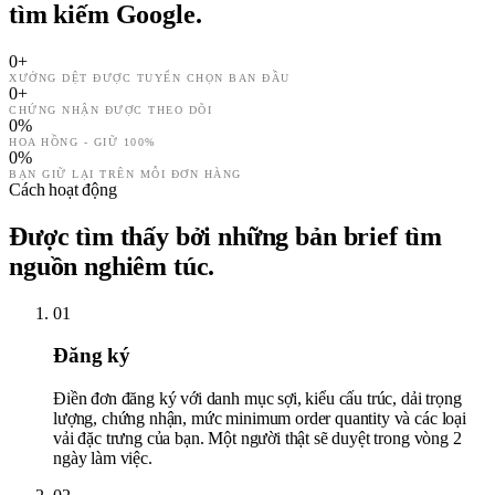
tìm kiếm Google.
0
+
XƯỞNG DỆT ĐƯỢC TUYỂN CHỌN BAN ĐẦU
0
+
CHỨNG NHẬN ĐƯỢC THEO DÕI
0
%
HOA HỒNG - GIỮ 100%
0
%
BẠN GIỮ LẠI TRÊN MỖI ĐƠN HÀNG
Cách hoạt động
Được tìm thấy bởi những bản brief tìm
nguồn nghiêm túc.
01
Đăng ký
Điền đơn đăng ký với danh mục sợi, kiểu cấu trúc, dải trọng
lượng, chứng nhận, mức minimum order quantity và các loại
vải đặc trưng của bạn. Một người thật sẽ duyệt trong vòng 2
ngày làm việc.