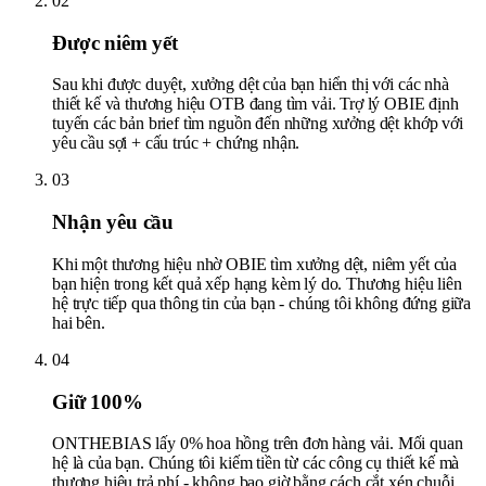
02
Được niêm yết
Sau khi được duyệt, xưởng dệt của bạn hiển thị với các nhà
thiết kế và thương hiệu OTB đang tìm vải. Trợ lý OBIE định
tuyến các bản brief tìm nguồn đến những xưởng dệt khớp với
yêu cầu sợi + cấu trúc + chứng nhận.
03
Nhận yêu cầu
Khi một thương hiệu nhờ OBIE tìm xưởng dệt, niêm yết của
bạn hiện trong kết quả xếp hạng kèm lý do. Thương hiệu liên
hệ trực tiếp qua thông tin của bạn - chúng tôi không đứng giữa
hai bên.
04
Giữ 100%
ONTHEBIAS lấy 0% hoa hồng trên đơn hàng vải. Mối quan
hệ là của bạn. Chúng tôi kiếm tiền từ các công cụ thiết kế mà
thương hiệu trả phí - không bao giờ bằng cách cắt xén chuỗi