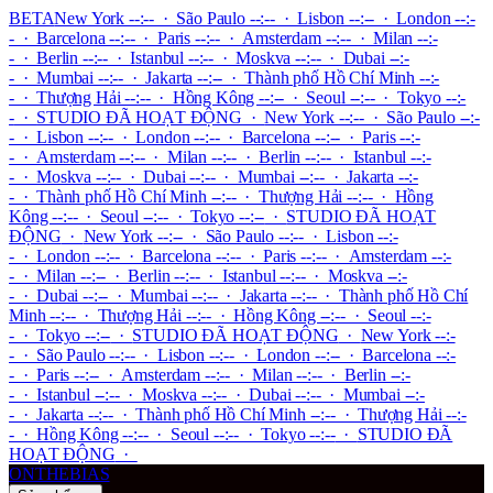
BETA
New York --:-- · São Paulo --:-- · Lisbon --:-- · London --:-
- · Barcelona --:-- · Paris --:-- · Amsterdam --:-- · Milan --:-
- · Berlin --:-- · Istanbul --:-- · Moskva --:-- · Dubai --:-
- · Mumbai --:-- · Jakarta --:-- · Thành phố Hồ Chí Minh --:-
- · Thượng Hải --:-- · Hồng Kông --:-- · Seoul --:-- · Tokyo --:-
-
·
STUDIO ĐÃ HOẠT ĐỘNG
·
New York --:-- · São Paulo --:-
- · Lisbon --:-- · London --:-- · Barcelona --:-- · Paris --:-
- · Amsterdam --:-- · Milan --:-- · Berlin --:-- · Istanbul --:-
- · Moskva --:-- · Dubai --:-- · Mumbai --:-- · Jakarta --:-
- · Thành phố Hồ Chí Minh --:-- · Thượng Hải --:-- · Hồng
Kông --:-- · Seoul --:-- · Tokyo --:--
·
STUDIO ĐÃ HOẠT
ĐỘNG
·
New York --:-- · São Paulo --:-- · Lisbon --:-
- · London --:-- · Barcelona --:-- · Paris --:-- · Amsterdam --:-
- · Milan --:-- · Berlin --:-- · Istanbul --:-- · Moskva --:-
- · Dubai --:-- · Mumbai --:-- · Jakarta --:-- · Thành phố Hồ Chí
Minh --:-- · Thượng Hải --:-- · Hồng Kông --:-- · Seoul --:-
- · Tokyo --:--
·
STUDIO ĐÃ HOẠT ĐỘNG
·
New York --:-
- · São Paulo --:-- · Lisbon --:-- · London --:-- · Barcelona --:-
- · Paris --:-- · Amsterdam --:-- · Milan --:-- · Berlin --:-
- · Istanbul --:-- · Moskva --:-- · Dubai --:-- · Mumbai --:-
- · Jakarta --:-- · Thành phố Hồ Chí Minh --:-- · Thượng Hải --:-
- · Hồng Kông --:-- · Seoul --:-- · Tokyo --:--
·
STUDIO ĐÃ
HOẠT ĐỘNG
·
ONTHEBIAS