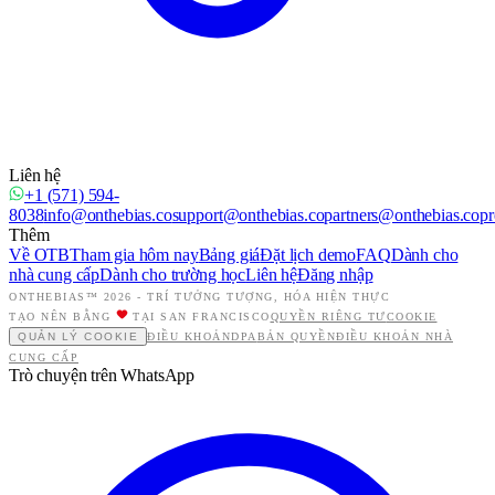
Liên hệ
+1 (571) 594-
8038
info@onthebias.co
support@onthebias.co
partners@onthebias.co
pr
Thêm
Về OTB
Tham gia hôm nay
Bảng giá
Đặt lịch demo
FAQ
Dành cho
nhà cung cấp
Dành cho trường học
Liên hệ
Đăng nhập
ONTHEBIAS™ 2026 -
TRÍ TƯỞNG TƯỢNG, HÓA HIỆN THỰC
TẠO NÊN BẰNG
TẠI SAN FRANCISCO
QUYỀN RIÊNG TƯ
COOKIE
QUẢN LÝ COOKIE
ĐIỀU KHOẢN
DPA
BẢN QUYỀN
ĐIỀU KHOẢN NHÀ
CUNG CẤP
Trò chuyện trên WhatsApp