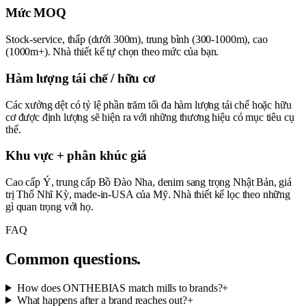
Mức MOQ
Stock-service, thấp (dưới 300m), trung bình (300-1000m), cao
(1000m+). Nhà thiết kế tự chọn theo mức của bạn.
Hàm lượng tái chế / hữu cơ
Các xưởng dệt có tỷ lệ phần trăm tối đa hàm lượng tái chế hoặc hữu
cơ được định lượng sẽ hiện ra với những thương hiệu có mục tiêu cụ
thể.
Khu vực + phân khúc giá
Cao cấp Ý, trung cấp Bồ Đào Nha, denim sang trọng Nhật Bản, giá
trị Thổ Nhĩ Kỳ, made-in-USA của Mỹ. Nhà thiết kế lọc theo những
gì quan trọng với họ.
FAQ
Common questions.
How does ONTHEBIAS match mills to brands?
+
What happens after a brand reaches out?
+