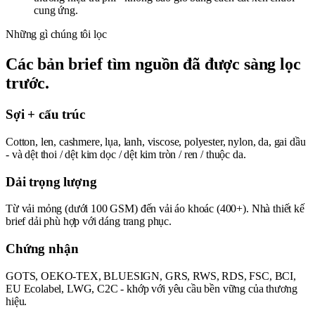
cung ứng.
Những gì chúng tôi lọc
Các bản brief tìm nguồn đã được sàng lọc
trước.
Sợi + cấu trúc
Cotton, len, cashmere, lụa, lanh, viscose, polyester, nylon, da, gai dầu
- và dệt thoi / dệt kim dọc / dệt kim tròn / ren / thuộc da.
Dải trọng lượng
Từ vải mỏng (dưới 100 GSM) đến vải áo khoác (400+). Nhà thiết kế
brief dải phù hợp với dáng trang phục.
Chứng nhận
GOTS, OEKO-TEX, BLUESIGN, GRS, RWS, RDS, FSC, BCI,
EU Ecolabel, LWG, C2C - khớp với yêu cầu bền vững của thương
hiệu.