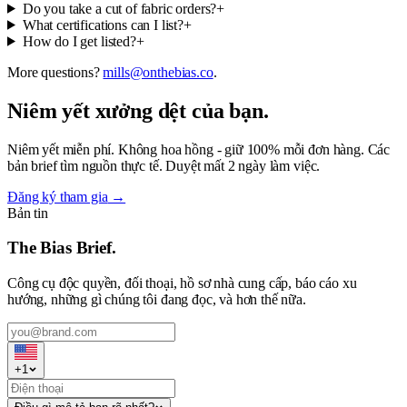
Do you take a cut of fabric orders?
+
What certifications can I list?
+
How do I get listed?
+
More questions?
mills@onthebias.co
.
Niêm yết xưởng dệt của bạn.
Niêm yết miễn phí. Không hoa hồng - giữ 100% mỗi đơn hàng. Các
bản brief tìm nguồn thực tế. Duyệt mất 2 ngày làm việc.
Đăng ký tham gia
→
Bản tin
The Bias Brief.
Công cụ độc quyền, đối thoại, hồ sơ nhà cung cấp, báo cáo xu
hướng, những gì chúng tôi đang đọc, và hơn thế nữa.
+
1