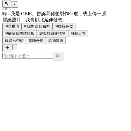
×
OBIE
嗨 - 我是 OBIE。告訴我你想製作什麼，或上傳一張
靈感照片，我會以此延伸發想。
穿搭照
比對這款布料
擷取色盤
解讀我的情緒板
經典針織開襟衫
剪裁大衣
絲質吊帶裙
寬腿丹寧
給我驚喜