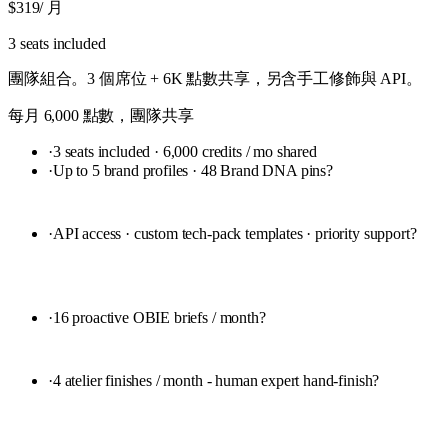
$319
/ 月
3 seats included
團隊組合。3 個席位 + 6K 點數共享，另含手工修飾與 API。
每月 6,000 點數，團隊共享
·
3 seats included · 6,000 credits / mo shared
·
Up to 5 brand profiles · 48 Brand DNA pins
?
·
API access · custom tech-pack templates · priority support
?
·
16 proactive OBIE briefs / month
?
·
4 atelier finishes / month - human expert hand-finish
?