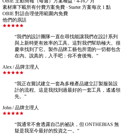
OBIE 主動簡報（每週）
方案權益 · 4-16／月
素材庫下載
所有付費方案免費 · Starter 方案每次 1 點
OBIE 對話
合理使用範圍內免費
他們的原話
“
我們的設計團隊一直在尋找能讓我們在設計系列
與上新時更有效率的工具。這對我們幫助極大。很
慶幸找到了它。製作品牌工藝包所需的一切都包含
在內。說真的，入手吧：你不會後悔。
”
Alex
/
品牌主理人
“
我正在嘗試建立一套為多種產品建立訂製服裝設
計的流程。這是我找到過最好的一套工具，遙遙領
先。
”
John
/
品牌主理人
“
我通常不會透露自己的祕訣，但 ONTHEBIAS 無
疑是我至今最好的投資之一。
”