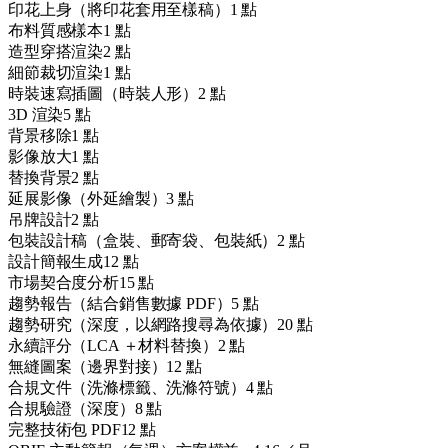
印花上身（將印花套用至樣稿）
1 點
布料質感樣本
1 點
造型穿搭渲染
2 點
細節裁切渲染
1 點
時裝速寫插圖（時裝人形）
2 點
3D 渲染
5 點
背景移除
1 點
影像放大
1 點
替換背景
2 點
延展影像（外延繪製）
3 點
吊牌設計
2 點
包裝設計稿（盒裝、郵寄袋、包裝紙）
2 點
設計簡報生成
12 點
市場契合度分析
15 點
趨勢報告（結合銷售數據 PDF）
5 點
趨勢研究（深度，以網路搜尋為依據）
20 點
永續評分（LCA ＋材料替換）
2 點
無縫圖案（邊界對接）
12 點
合規文件（洗滌標籤、洗滌符號）
4 點
合規驗證（深度）
8 點
完整技術包 PDF
12 點