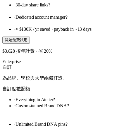
·
30-day share links
?
·
Dedicated account manager
?
·
≈ $130K / yr saved · payback in ~13 days
開始免費試用
$3,828 按年計費 · 省 20%
Enterprise
自訂
為品牌、學校與大型組織打造。
自訂點數配額
·
Everything in Atelier
?
·
Custom-trained Brand DNA
?
·
Unlimited Brand DNA pins
?