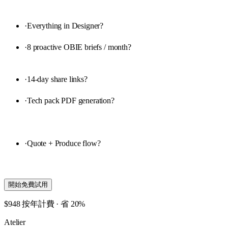
·
Everything in Designer
?
·
8 proactive OBIE briefs / month
?
·
14-day share links
?
·
Tech pack PDF generation
?
·
Quote + Produce flow
?
開始免費試用
$948 按年計費 · 省 20%
Atelier