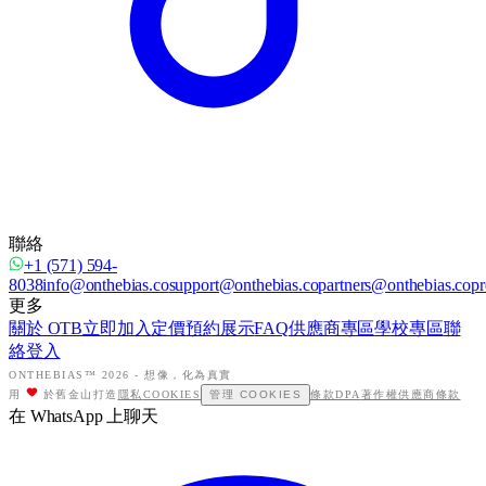
聯絡
+1 (571) 594-
8038
info@onthebias.co
support@onthebias.co
partners@onthebias.co
pr
更多
關於 OTB
立即加入
定價
預約展示
FAQ
供應商專區
學校專區
聯
絡
登入
ONTHEBIAS™ 2026 -
想像，化為真實
用
於舊金山打造
隱私
COOKIES
管理 COOKIES
條款
DPA
著作權
供應商條款
在 WhatsApp 上聊天