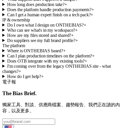
How long does production take?
+
Does the platform handle production payments?
+
Can I get a human expert finish on a tech pack?
+
IP & ownership
Do I own what I design on ONTHEBIAS?
+
Who can see what's in my workspace?
+
How are my files stored and shared?
+
Do suppliers see my full brand profile?
+
The platform
Where is ONTHEBIAS based?
+
Can I plan production timelines on the platform?
+
Does OTB integrate with my existing tools?
+
I'm coming over from the legacy ONTHEBIAS site - what
changes?
+
How do I get help?
+
電子報
The Bias Brief.
獨家工具、對談、供應商檔案、趨勢報告、我們正在讀的內
容，以及更多。