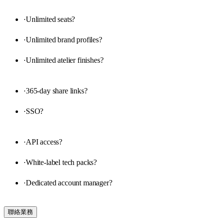
·
Unlimited seats
?
·
Unlimited brand profiles
?
·
Unlimited atelier finishes
?
·
365-day share links
?
·
SSO
?
·
API access
?
·
White-label tech packs
?
·
Dedicated account manager
?
聯絡業務