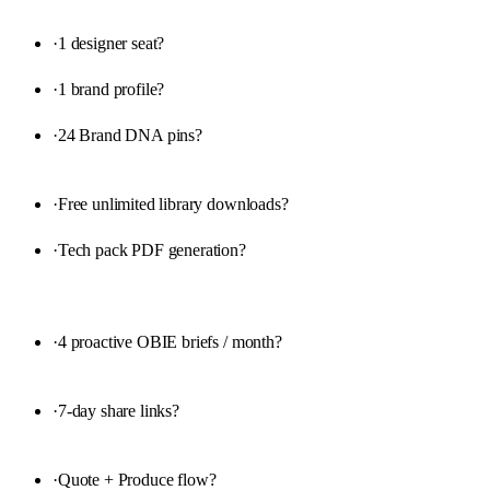
·
1 designer seat
?
·
1 brand profile
?
·
24 Brand DNA pins
?
·
Free unlimited library downloads
?
·
Tech pack PDF generation
?
·
4 proactive OBIE briefs / month
?
·
7-day share links
?
·
Quote + Produce flow
?