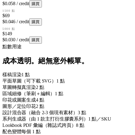
$0.058 / credit
購買
1500 點
$69
$0.046 / credit
購買
5000 點
$149
$0.030 / credit
購買
點數用途
成本透明。絕無意外帳單。
樣稿渲染
1 點
平面草圖（可下載 SVG）
1 點
草圖轉擬真渲染
2 點
區域細修（筆刷＋編輯）
1 點
印花或圖案生成
4 點
圖形／定位印花
2 點
設計混合器（融合 2-3 個現有素材）
3 點
系列生成器（由 1 款主打衍生膠囊系列）
1 點／SKU
Lookbook PDF 彙編（雜誌式跨頁）
8 點
配色變體
每個 1 點