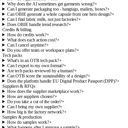
Why does the AI sometimes get garments wrong?
+
Can I generate packaging too - hangtags, mailers, boxes?
+
Can OBIE generate a whole capsule from one hero design?
+
Can I find fabric mills, not just factories?
+
Does OBIE handle trend research?
+
Credits & billing
How do credits work?
+
What does each action cost?
+
Can I cancel anytime?
+
Do you offer team or workspace plans?
+
Tech packs
What's in an OTB tech pack?
+
Can I export to my own format?
+
Are tech packs reviewed by a human?
+
Can OTB score the sustainability of a design?
+
Does the platform handle EU Digital Product Passport (DPP)?
+
Suppliers & RFQs
How does the supplier marketplace work?
+
How are suppliers chosen?
+
Do you take a cut of the order?
+
Can I bring my own supplier?
+
How big is the factory network?
+
Samples & production
How do samples work?
+
What happens after I approve a sample?
+