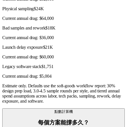
Physical sampling
$24K
Current annual drag:
$64,000
Bad samples and rework
$18K
Current annual drag:
$36,000
Launch delay exposure
$21K
Current annual drag:
$60,000
Legacy software stack
$1,751
Current annual drag:
$5,004
Estimate only. Defaults use the soft-goods workflow report: 30%
design prep load, 3.0-4.5 sample rounds per style, and tiered annual
spend assumptions across labor, tech packs, sampling, rework, delay
exposure, and software.
點數計算機
每個方案能撐多久？