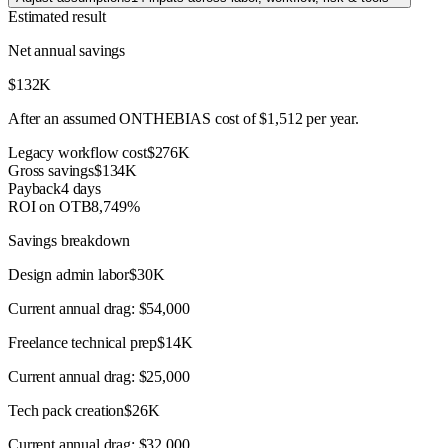
Estimated result
Net annual savings
$132K
After an assumed ONTHEBIAS cost of
$1,512
per year.
Legacy workflow cost
$276K
Gross savings
$134K
Payback
4 days
ROI on OTB
8,749%
Savings breakdown
Design admin labor
$30K
Current annual drag:
$54,000
Freelance technical prep
$14K
Current annual drag:
$25,000
Tech pack creation
$26K
Current annual drag:
$32,000