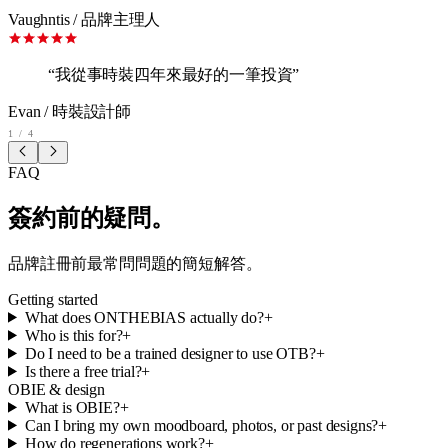
Vaughntis
/
品牌主理人
“
我從事時裝四年來最好的一筆投資
”
Evan
/
時裝設計師
1
/
4
FAQ
簽約前的疑問。
品牌註冊前最常問問題的簡短解答。
Getting started
What does ONTHEBIAS actually do?
+
Who is this for?
+
Do I need to be a trained designer to use OTB?
+
Is there a free trial?
+
OBIE & design
What is OBIE?
+
Can I bring my own moodboard, photos, or past designs?
+
How do regenerations work?
+