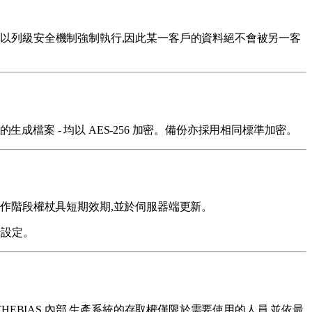
層以列級安全機制強制執行,因此某一客戶的資料絕不會被另一客
生成檔案 - 均以 AES-256 加密。備份亦採用相同標準加密。
入,工作階段權杖具短期效期,並於伺服器端更新。
行設定。
HEBIAS 內部,生產系統的存取權僅限於需要使用的人員,並依最