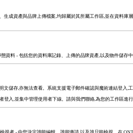
話、生成資產與品牌上傳檔案,均歸屬於其所屬工作區,並在資料庫
靜態資料 - 包括您的資料庫記錄、上傳的品牌資產,以及物件儲存中的
我們絕不以明文儲存,亦無法查看。系統支援電子郵件確認與魔術連結登
提供者登入,並集中管理使用者下線。請與我們聯絡,為您的工作區進
視者 - 由您決定誰能編輯、誰能邀請,以及誰只能檢視。在 ONT