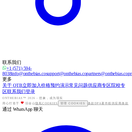
联系我们
+1 (571) 594-
8038
info@onthebias.co
support@onthebias.co
partners@onthebias.co
pr
更多
关于 OTB
立即加入
价格
预约演示
常见问题
供应商专区
院校专
区
联系我们
登录
ONTHEBIAS™ 2026 -
想象，成为现实
用心打造于
旧金山
隐私
COOKIES
管理 COOKIES
条款
DPA
著作权
供应商条款
通过 WhatsApp 聊天