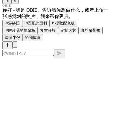
×
OBIE
你好 - 我是 OBIE。告诉我你想做什么，或者上传一
张感觉对的照片，我来帮你延展。
穿搭照
匹配此面料
提取配色板
解读我的情绪板
复古开衫
定制大衣
真丝吊带裙
阔腿牛仔
给我惊喜